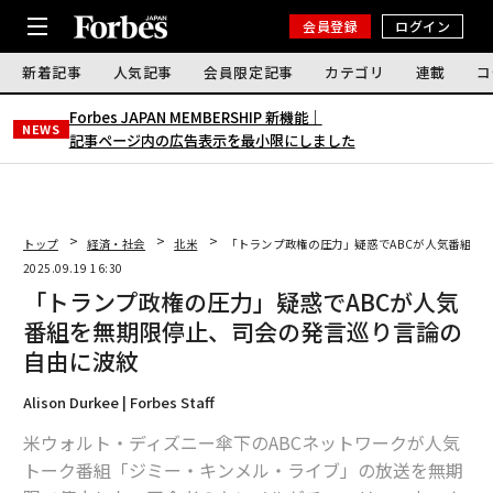
会員登録
ログイン
新着記事
人気記事
会員限定記事
カテゴリ
連載
コ
Forbes JAPAN MEMBERSHIP 新機能｜
NEWS
記事ページ内の広告表示を最小限にしました
トップ
経済・社会
北米
「トランプ政権の圧力」疑惑でABCが人気番組を
2025.09.19 16:30
「トランプ政権の圧力」疑惑でABCが人気
番組を無期限停止、司会の発言巡り言論の
自由に波紋
Alison Durkee | Forbes Staff
米ウォルト・ディズニー傘下のABCネットワークが人気
トーク番組「ジミー・キンメル・ライブ」の放送を無期