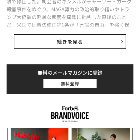
限で停止した。司会者のキンメルがチャーリー・カーク
殺害事件をめぐり、MAGA勢力の政治的取り繕いやトラ
ンプ大統領の軽薄な態度を痛烈に批判した直後のこと
だ。米国では憲法修正第1条が「言論の自由」を強く保
障しており、政府が直接メディアを規制することはでき
ない。しかし、放送免許の更新や買収承認といった重要
続きを見る
決定を連邦通信委員会（FCC）が握っているため、これ
を利用し政権が圧力をかければ事実上の制裁となり得
る。法律専門家は、トランプ政権による「ジョーボーニ
ング」（公的立場を利用した圧力）が背景にある可能性
無料のメールマガジンに登録
を指摘し、「言論の自由」の侵害が疑われている。
無料登録
放送停止の決定とFCCによる発言のタイミング
が重なり、疑念が広がる
ディズニー傘下のABCは9月17日、キンメルの番組を
「無期限」で停止にすると発表した。この決定は、ABC
系列局を保有するネクスター・メディア・グループが、
内
15日のキンメルによるカークの死とその反応に関するコ
変え
グ