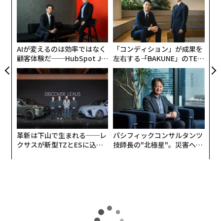
FE
実
メントを理由に同番組を放送枠から外すと表明した後に
代の
〜
0年
全
下された。ネクスターは現在、競合のテグナの買収を計
「超
織
×ウ
う
画しており、その完了にはトランプ政権の連邦通信委員
T
会（FCC）の承認が必要だ。
AIが変えるのは効率ではなく
「コンディション」が成果を
顧客体験だ──HubSpot Ja
左右する――「BAKUNE」のTEN
panが語る「Grow Better」
TIALが支える「挑戦者の明
この突然の動きが特に懸念を呼んだのは、ABCがこの措
な組織のつくり方
日」
置を発表する数時間前に、FCCのブレンダン・カー委員
長が同ネットワークに向けて、キンメルに処分を下すよ
うに呼びかけ、「我々には、穏便に済ませる方法もあれ
ば、厳しい方法もある」と、規制権限の行使をほのめか
したからだ。
革新は下山で生まれる──レ
パシフィックコンサルタンツ
クサスが新型TZとESに込め
技師長の"北極星"。災害への
た「DISCOVER」の哲学
無力感を乗り越え見つけた、
防災一筋20年の答え