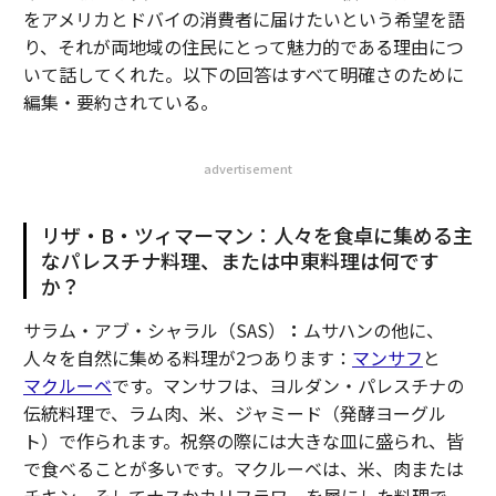
をアメリカとドバイの消費者に届けたいという希望を語
り、それが両地域の住民にとって魅力的である理由につ
いて話してくれた。以下の回答はすべて明確さのために
編集・要約されている。
advertisement
リザ・B・ツィマーマン：人々を食卓に集める主
なパレスチナ料理、または中東料理は何です
か？
サラム・アブ・シャラル（SAS）
：
ムサハンの他に、
人々を自然に集める料理が2つあります：
マンサフ
と
マクルーベ
です。マンサフは、ヨルダン・パレスチナの
伝統料理で、ラム肉、米、ジャミード（発酵ヨーグル
ト）で作られます。祝祭の際には大きな皿に盛られ、皆
で食べることが多いです。マクルーベは、米、肉または