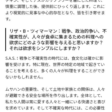
チキン、そしてナスかカリフラワーを層にした料理で、
慎重に調理した後、提供前にひっくり返します。これに
より視覚的に見事な中心的存在となり、皆を引き寄せま
す。
リザ・B・ツィマーマン：戦争、政治的争い、不
確実性が、人々が食卓に集まるための料理への
欲求にどのような影響を与えると思いますか？
それは欲求をシンプルにしますか？
S.A.S.
：
戦争と不確実性の時代には、食文化は確かに影
響を受けます。特に現在、世界の特定の地域で起きてい
ることを考えると、多くの人々が料理をすることができ
ないかもしれません。
ムサハンの重要性、そして土地や家族との関係は、人々
が避難できる安全な場所を作り出します。全体として、
私たち人間は常に愛する人々と一緒にいる快適さと喜び
を求めています。そして不確実な時代には、この必要性