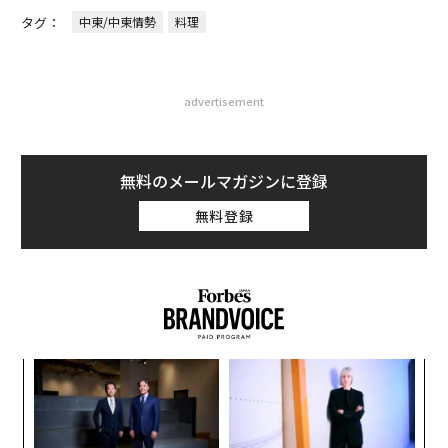
タグ：
中東/中東情勢
料理
advertisement
無料のメールマガジンに登録
無料登録
“
オ
ジ
エ
設オ