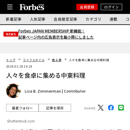
会員登録
ログイン
新着記事
人気記事
会員限定記事
カテゴリ
連載
コ
Forbes JAPAN MEMBERSHIP 新機能｜
NEWS
記事ページ内の広告表示を最小限にしました
トップ
ライフスタイル
食＆酒
人々を食卓に集める中東料理
2026.02.18 19:24
人々を食卓に集める中東料理
Liza B. Zimmerman | Contributor
著者フォロー
記事を保存
Shutterstock.com