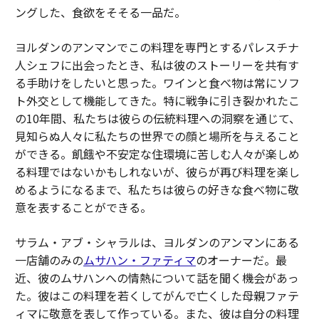
ングした、食欲をそそる一品だ。
ヨルダンのアンマンでこの料理を専門とするパレスチナ
人シェフに出会ったとき、私は彼のストーリーを共有す
る手助けをしたいと思った。ワインと食べ物は常にソフ
ト外交として機能してきた。特に戦争に引き裂かれたこ
の10年間、私たちは彼らの伝統料理への洞察を通じて、
見知らぬ人々に私たちの世界での顔と場所を与えること
ができる。飢餓や不安定な住環境に苦しむ人々が楽しめ
る料理ではないかもしれないが、彼らが再び料理を楽し
めるようになるまで、私たちは彼らの好きな食べ物に敬
意を表することができる。
サラム・アブ・シャラルは、ヨルダンのアンマンにある
一店舗のみの
ムサハン・ファティマ
のオーナーだ。最
近、彼のムサハンへの情熱について話を聞く機会があっ
た。彼はこの料理を若くしてがんで亡くした母親ファテ
ィマに敬意を表して作っている。また、彼は自分の料理