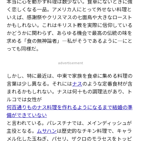
本当に心を動かす料理は数少ない。食卓にないときに強
く恋しくなる一品。アメリカ人にとって外せない料理と
いえば、感謝祭やクリスマスの七面鳥や大きなロースト
かもしれない。これはキリスト教を実際に信仰している
かどうかに関わらず、あらゆる機会で最高の伝統の味を
求める「食の無神論者」—私がそうであるように—にと
っても同様だ。
advertisement
しかし、特に最近は、中東で家族を食卓に集める料理の
言葉は少し異なる。それには
ナス
のような定番食材が含
まれるかもしれない。ナスは何十もの調理法があり、ト
ルコでは女性が
何百通りものナス料理を作れるようになるまで結婚の準
備ができていない
と言われている。パレスチナでは、メインディッシュが
主役となる。
ムサハン
は歴史的なチキン料理で、キャラ
メル化した玉ねぎ、パセリ、ザクロのモラセスをトッピ