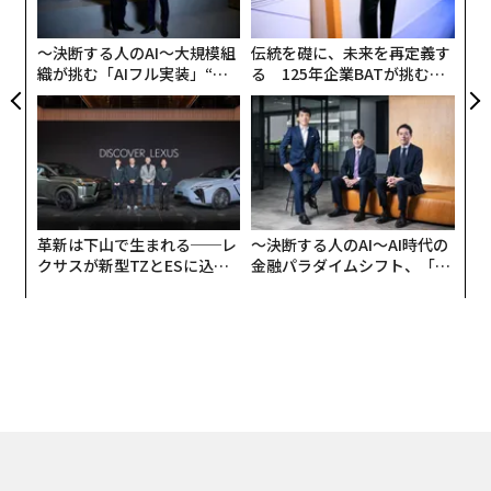
が
が
〜決断する人のAI〜大規模組
伝統を礎に、未来を再定義す
織が挑む「AIフル実装」“使
る 125年企業BATが挑むス
う”企業から“動く”企業へ【N
モークレスな未来
TTドコモビジネス×PwC】
革新は下山で生まれる──レ
〜決断する人のAI〜AI時代の
クサスが新型TZとESに込め
金融パラダイムシフト、「超
た「DISCOVER」の哲学
個別化」の核心 【MUFG×ウ
ェルスナビ×PwC】