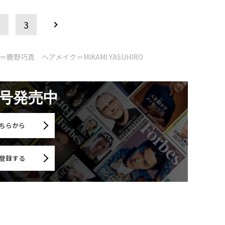
2
3
野巧真 ヘアメイク＝MIKAMI YASUHIRO
月号発売中
ちらから
登録する