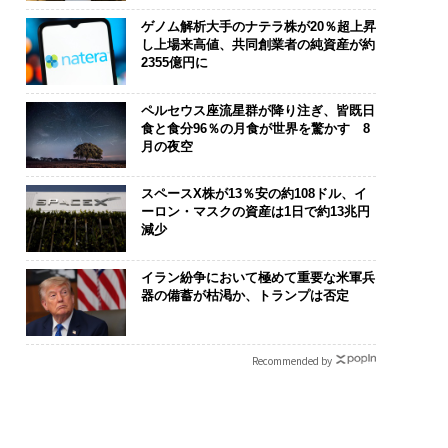
ゲノム解析大手のナテラ株が20％超上昇
し上場来高値、共同創業者の純資産が約
2355億円に
ペルセウス座流星群が降り注ぎ、皆既日
食と食分96％の月食が世界を驚かす 8
月の夜空
スペースX株が13％安の約108ドル、イ
ーロン・マスクの資産は1日で約13兆円
減少
イラン紛争において極めて重要な米軍兵
器の備蓄が枯渇か、トランプは否定
Recommended by