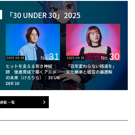
「30 UNDER 30」2025
31
30
No.
No.
2025.09.29
2025.09.25
ヒットを支える若き神絵
「百年変わらない銭湯を」
師 後進育成で築くアニメ
文化継承と経営の最適解
の未来（けろりら）：30 UN
DER 30
連載一覧