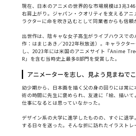
現在、日本のアニメの世界的な市場規模は3兆346
右肩上がり。ジャパン・クオリティを支えるアニ
ラクターに命を吹き込むとして同業者からも信頼
出世作は、陰キャな女子高生がライブハウスでの
作：はまじあき／2022年秋放送）。キャラクタ
し、2023年には米国のアニメサイト『Anime Tred
R」を含む当時史上最多8部門を受賞した。
アニメーターを志し、見よう見まねで
幼少期から、日本画を描く父の身の回りには常に
術の時間に先生に褒められ、友達に「絵、描いて
仕事になるとは思っていなかった。
デザイン系の大学に進学したものの、すぐに退学
する日々を送った。そんな折に訪れたイラストレ