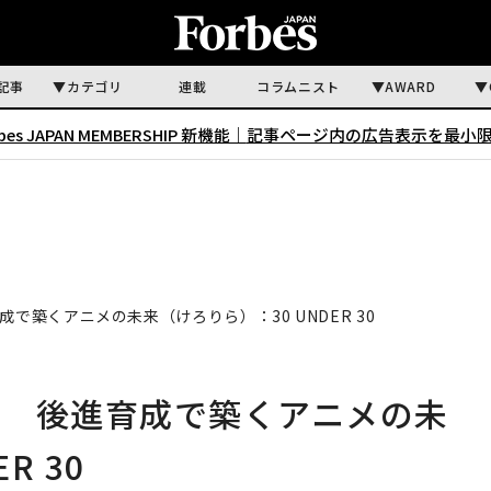
記事
カテゴリ
連載
コラムニスト
AWARD
rbes JAPAN MEMBERSHIP 新機能｜
記事ページ内の広告表示を最小
で築くアニメの未来（けろりら）：30 UNDER 30
師 後進育成で築くアニメの未
R 30