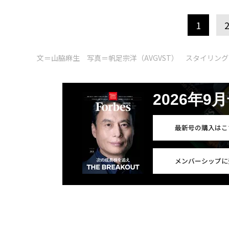
1
文＝山脇麻生 写真＝帆足宗洋（AVGVST） スタイリング＝鹿
2026年9
最新号の購入はこ
メンバーシップに