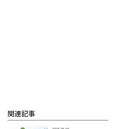
シンCEO田尻望が語
─アサインの長期伴走型
ジーズが実践
AIを超える人の価値
支援とは
代ファームの
関連記事
2025.06.09