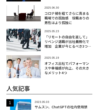
2025.06.30
コロナ禍を経てさらに高まる
職場での孤独感 役職ありの
男性はより孤独に
2025.05.23
「リモートの自由を返して」
リベンジ退職が出社義務化で
増加 企業が今とるべき3つの
戦略
2025.05.19
オフィス出社でパフォーマン
スや幸福感が向上、その大き
なメリット4つ
人気記事
2023.05.03
サムスン、ChatGPTの社内使用禁