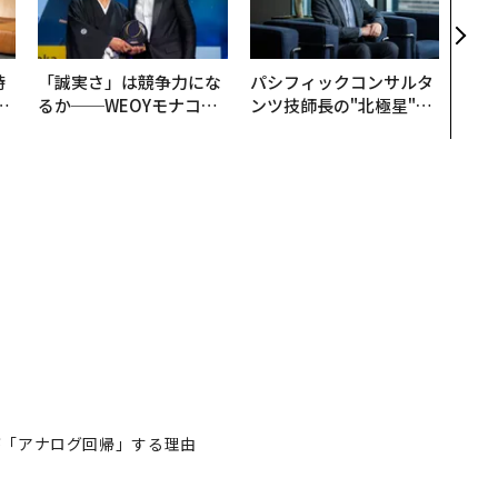
カク
る、
時
「誠実さ」は競争力にな
パシフィックコンサルタ
フ
るか──WEOYモナコで
ンツ技師長の"北極星"。
心
見た、くら寿司の経営哲
災害への無力感を乗り越
ビ
学
え見つけた、防災一筋20
年の答え
が「アナログ回帰」する理由