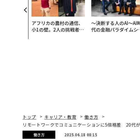
アフリカの農村の通信、
〜決断する人のAI〜AI
小1の壁。2人の挑戦者が
代の金融パラダイムシ
手にした「次なる武器」
ト、「超個別化」の核
【MUFG×ウェルスナ
×PwC】
トップ
キャリア・教育
働き方
リモートワークでコミュニケーションに5倍格差 20代
働き方
2025.06.18 08:15