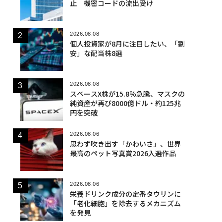
止 機密コードの流出受け
2026.08.08
個人投資家が8月に注目したい、「割
安」な配当株8選
2026.08.08
スペースX株が15.8％急騰、マスクの
純資産が再び8000億ドル・約125兆
円を突破
2026.08.06
思わず吹き出す「かわいさ」、世界
最高のペット写真賞2026入選作品
2026.08.06
栄養ドリンク成分の定番タウリンに
「老化細胞」を除去するメカニズム
を発見