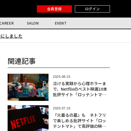
会員登録
ログイン
CAREER
SALON
EVENT
限にしました
関連記事
2025.08.15
泣ける実録から心理ホラーま
で、Netflixのベスト映画10本
批評サイト「ロッテントマ
ト」で高評価
2025.07.19
『火垂るの墓』も ネトフリ
で楽しめる批評サイト「ロッ
テントマト」で高評価の映画1