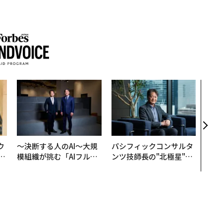
内製
ィン
ジー
代フ
ウ
〜決断する人のAI〜大規
パシフィックコンサルタ
u
模組織が挑む「AIフル実
ンツ技師長の"北極星"。
─
装」“使う”企業から“動
災害への無力感を乗り越
営
く”企業へ【NTTドコモ
え見つけた、防災一筋20
ビジネス×PwC】
年の答え