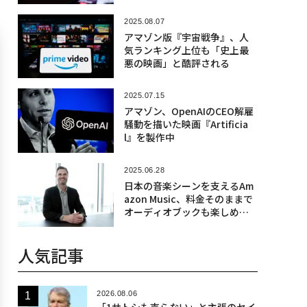
0
2025.08.07
アマゾン版『宇宙戦争』、人
気ランキング上位も「史上最
悪の映画」と酷評される
2025.07.15
アマゾン、OpenAIのCEO解雇
騒動を描いた映画『Artificia
l』を製作中
2025.06.28
日本の音楽シーンを支えるAm
azon Music、料金そのままで
オーディオブックも楽しめる
ように
人気記事
2026.08.06