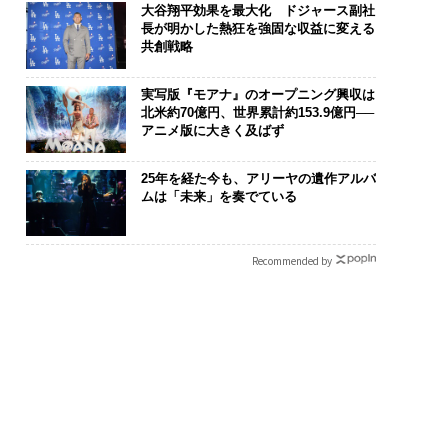
大谷翔平効果を最大化 ドジャース副社
長が明かした熱狂を強固な収益に変える
共創戦略
実写版『モアナ』のオープニング興収は
北米約70億円、世界累計約153.9億円──
アニメ版に大きく及ばず
化こそ、コンサルテ
革新は下山で生まれる─
挑戦は個から
25年を経た今も、アリーヤの遺作アルバ
ムは「未来」を奏でている
グの本質だ レバレ
─レクサスが新型TZとE
創によって加速
ズが実践する、次世
Sに込めた「DISCOVE
QAIN JAPAN
ァームの全貌
R」の哲学
Recommended by