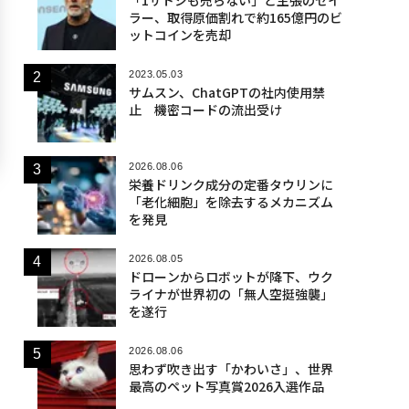
「1サトシも売らない」と主張のセイ
ラー、取得原価割れで約165億円のビ
ットコインを売却
2023.05.03
サムスン、ChatGPTの社内使用禁
止 機密コードの流出受け
2026.08.06
栄養ドリンク成分の定番タウリンに
「老化細胞」を除去するメカニズム
を発見
2026.08.05
ドローンからロボットが降下、ウク
ライナが世界初の「無人空挺強襲」
を遂行
2026.08.06
思わず吹き出す「かわいさ」、世界
最高のペット写真賞2026入選作品