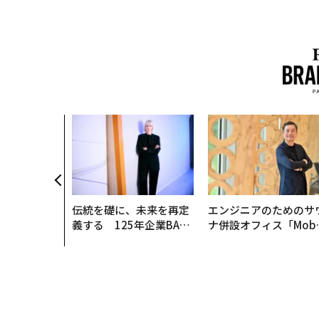
伝統を礎に、未来を再定
エンジニアのためのサ
義する 125年企業BAT
ナ併設オフィス「Mobi
が挑むスモークレスな未
s Park」がオープン─
来
タマディックが健康経
を徹底する理由