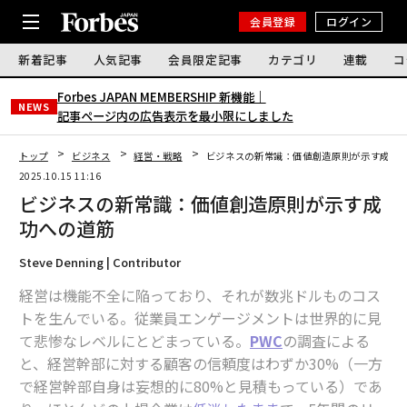
会員登録
ログイン
新着記事
人気記事
会員限定記事
カテゴリ
連載
コ
Forbes JAPAN MEMBERSHIP 新機能｜
NEWS
記事ページ内の広告表示を最小限にしました
トップ
ビジネス
経営・戦略
ビジネスの新常識：価値創造原則が示す成功
2025.10.15 11:16
ビジネスの新常識：価値創造原則が示す成
功への道筋
Steve Denning | Contributor
経営は機能不全に陥っており、それが数兆ドルものコス
トを生んでいる。従業員エンゲージメントは世界的に見
て悲惨なレベルにとどまっている。
PWC
の調査による
と、経営幹部に対する顧客の信頼度はわずか30%（一方
で経営幹部自身は妄想的に80%と見積もっている）であ