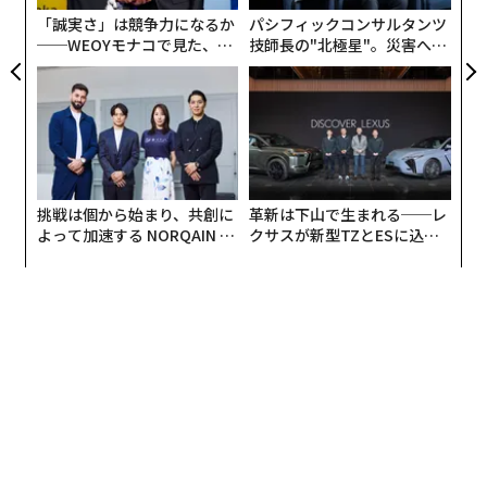
れらは世界中の数千の主要企業を対象とした、主要機関
「誠実さ」は競争力になるか
パシフィックコンサルタンツ
による厳密な研究から導き出されたものである。
──WEOYモナコで見た、く
技師長の"北極星"。災害への
ら寿司の経営哲学
無力感を乗り越え見つけた、
防災一筋20年の答え
価値創造の原則は、顧客やその他すべてのステークホル
ダーに対して、差別化された価値を着実に増加させるた
めに連携するマインドセット、目標、価値観、業務、プ
ロセス、指標を具現化するビジネス運営方法である。従
来の経営手法と比較して、価値創造の原則は単に「ビジ
挑戦は個から始まり、共創に
革新は下山で生まれる──レ
ネスのやり方」を変えるだけではない。それは「異なる
よって加速する NORQAIN JA
クサスが新型TZとESに込め
PAN 特別座談会
た「DISCOVER」の哲学
種類のビジネス」になることについてである。
これらの原則は、ふわふわとした宣言や理想主義的な夢
ではない。これらは複数の包括的な研究から抽出され
た、実行可能なベストプラクティスである。簡潔に言え
ば、企業は以下の点を重視するとより良い成果を上げ
る：
· 短期的利益よりも新たな価値創造を優先する。