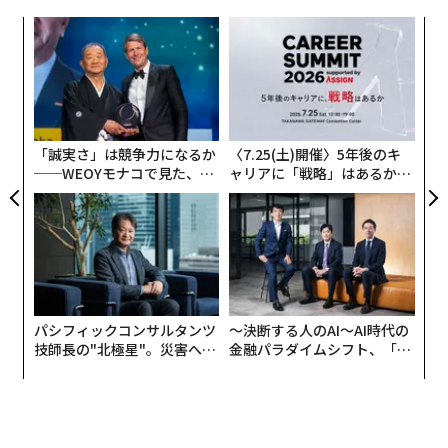
示された；一方、効率性重視による燃え尽きにより、利
益中心のアプローチでは15-20%低いエンゲージメント
A
顧客
が見られた。
pa
ア
な
イノベーションが急増する
。複数の研究によれば、顧客
の
た
中心主義はイノベーションを促進する。例えば、
フォレスター
と
マッキンゼー
の調査によれば、顧客フィ
「誠実さ」は競争力になるか
〈7.25(土)開催〉5年後のキ
──WEOYモナコで見た、く
ャリアに「戦略」はあるか。
ードバックをR&Dに組み込むことで、これらの企業はプ
ら寿司の経営哲学
トップエグゼクティブのキャ
ロセスを再考し、60%高い収益性と20-30%速い成長を
リアに触れる1日│CAREER S
達成している。対照的に、
JBRレポート
では、利益中心
UMMIT 2026
の経営は10-15%低いアウトプットにつながることが示
された。
テクノロジーとAIの活用がより輝く
。複数の研究によれ
パシフィックコンサルタンツ
〜決断する人のAI〜AI時代の
ば、顧客第一の採用者はテクノロジーをより効果的に活
技師長の"北極星"。災害への
金融パラダイムシフト、「超
無力感を乗り越え見つけた、
個別化」の核心 【MUFG×ウ
用している。マッキンゼーの2つの調査
こちら
と
こちら
防災一筋20年の答え
ェルスナビ×PwC】
では、顧客中心の企業がAIを含むテクノロジーを活用し
て35%高い収益成長と優れた顧客満足度を達成している