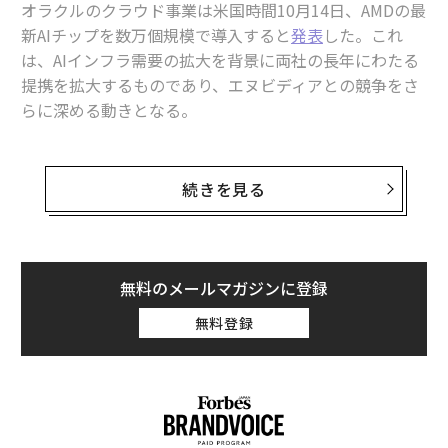
オラクルのクラウド事業は米国時間10月14日、AMDの最
新AIチップを数万個規模で導入すると
発表
した。これ
顧客中心主義の力
は、AIインフラ需要の拡大を背景に両社の長年にわたる
まず、利益よりも価値について考えよう
。複数の研究に
提携を拡大するものであり、エヌビディアとの競争をさ
よれば、顧客重視の企業は長期的リターンにおいて利益
らに深める動きとなる。
追求型の企業を大きく上回っている。例えば、
デロイトの調査
では、顧客中心の企業は60%収益性が高
オラクルのクラウド部門であるオラクル・クラウド・イ
く、
マッキンゼー
は顧客戦略から20-30%の成長が見ら
ンフラストラクチャーは、AMDが今年初めに発表した次
続きを見る
れることを発見した。なぜか？顧客満足にこだわること
世代AIチップのInstinct MI450を、2026年第3四半期から
でロイヤルティが構築され、有機的な拡大が促進される
導入開始する予定だ。両社は声明で、2027年以降も提携
からだ。また
BCG
、
アクセンチュア
、
ベイン
の調査もこ
をさらに拡大していく計画であると
述べた
。
れを裏付けている。また、顧客中心主義は顧客離れの低
無料のメールマガジンに登録
下とも相関している：
マッキンゼー
。
オラクルとAMDのいずれも、この契約の金銭的条件につ
無料登録
いては明らかにしていない。
従業員も繁栄する
。複数の研究によれば、顧客中心の文
化はエンゲージメントを高める。例えば、
ギャラップ
の
調査では、顧客中心モデルでは20-30%高いエンゲージ
メントスコア、49%速い利益成長、51%良好な定着率が