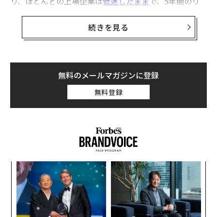
り、ほとんどの上場企業は
低迷したまま
で、5年間のリ
ターンはS&P 500を下回っている。これは医学の暗黒時
代に似ている。当時の医師はあらゆる病気に対して瀉血
続きを見る
を行い、その治療法が治すよりも多くの命を奪っている
ことに気づいていなかった。瀉血は一部の患者には効果
があったが、残りの患者にとっては無意識の医療過誤だ
った。
無料のメールマガジンに登録
無料登録
今日、コスト削減と短期的利益に執着する時代遅れの経
営手法は、同様の害をもたらしている。
マッキンゼーの調査
によると、米国企業のわずか27%が
長期的リターンを優先しているという。しかし、かつて
の瀉血医師とは異なり、今日では賢明な企業がすでに実
践している証拠に基づいた解決策がある。
“
オ
価値創造の原則
ジ
“
ビジネスにおいて一貫して効果的だったこと、そうでな
シ
グ
かったことを明確にする価値創造の原則が登場した。こ