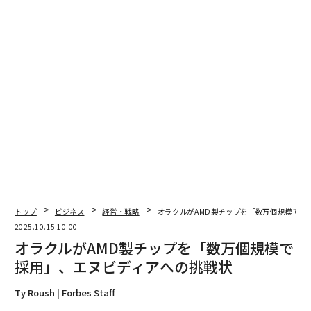
· 搾取ではなく顧客満足を重視する。
· 硬直した階層構造ではなく自律的なネットワークを構
築する。
· 機械的なプロセスではなく適応型のマインドセットを
採用する。
これらの原則は相互作用し、相乗効果を生み出す。旧来
の戦術がまだ広く普及している一方で、多くの機関によ
る研究は、これらの原則が一般的により良い職場環境、
トップ
ビジネス
経営・戦略
オラクルがAMD製チップを「数万個規模で採
より幸せな顧客、そして優れた長期的利益をもたらすこ
2025.10.15 10:00
とを示している—皮肉なことに、利益に
固執しない
こと
オラクルがAMD製チップを「数万個規模で
によってである。これらを無視する企業は、何世紀にも
採用」、エヌビディアへの挑戦状
わたって何十億もの人々に不必要な害を無意識のうちに
もたらした瀉血に相当する経営手法を実践していること
Ty Roush | Forbes Staff
になる。