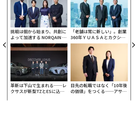
ら
内
グ
実
全
挑戦は個から始まり、共創に
「老舗は常に新しい」。創業
よって加速する NORQAIN JA
360年ＹＵＡＳＡとカクシン
PAN 特別座談会
CEO田尻望が語る、AIを超え
る人の価値
革新は下山で生まれる──レ
目先の転職ではなく「10年後
クサスが新型TZとESに込め
の価値」をつくる──アサイ
た「DISCOVER」の哲学
ンの長期伴走型支援とは
はくちょう座にある変光星はくちょう座χ（カイ）星の位置を示した図（co
mmons (da File:Cygnus constellation map.png), CC BY-SA 3.0
, via Wikim
edia Commons）
米SETI（地球外知的生命体探査）研究所とNASAエイム
ズ研究センターの研究員であるピーター・ジェニスケン