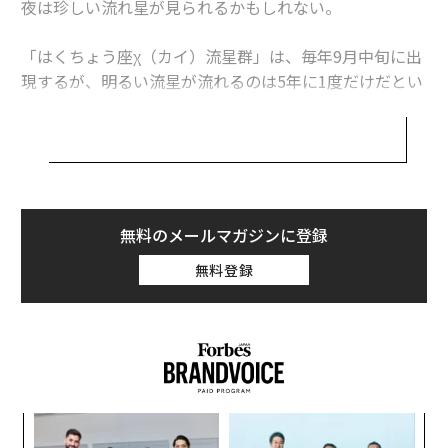
進化が恒星間文明の構築に「不利」に働く理由、地球外知的生命体と人類
夜は珍しい流れ星が見られるかもしれない。
の収斂進化
「はくちょう座χ（カイ）流星群」は、毎年9月中旬に出
マスクのスターシップ、26年火星着陸と27年月面着陸が不可能な理由
現するが、明るい流星が流れるのは5年に1度だけだとい
う。2010年、2015年、2020年に活発な活動が観測され
タグ：
宇宙
NASA
流星群
天体観測
発見
ているため、2025年も流星数の増大が見込まれており、
すでにその兆候が現れている。
advertisement
はくちょう座χ流星群について今わかっていることを紹
介しよう。
無料のメールマガジンに登録
無料登録
はくちょう座χ流星群とは
はくちょう座χ流星群は毎年9月に出現する小規模な流星
群で、はくちょう座にある変光星、はくちょう座χ星の
付近に放射点がある。はくちょう座は「夏の大三角」の
一角をなす星座で、北半球の9月中旬の夜空では西の方
角に見える。はくちょう座χ星は太陽系から約500光年の
義す
「
距離にある。
むス
─