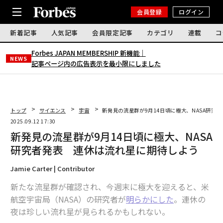
会員登録
ログイン
新着記事
人気記事
会員限定記事
カテゴリ
連載
コ
Forbes JAPAN MEMBERSHIP 新機能｜
NEWS
記事ページ内の広告表示を最小限にしました
トップ
サイエンス
宇宙
新発見の流星群が9月14日頃に極大、NASA研究
2025.09.12 17:30
新発見の流星群が9月14日頃に極大、NASA
研究者発表 連休は流れ星に期待しよう
Jamie Carter | Contributor
新たな流星群が確認され、今週末に極大を迎えると、米
航空宇宙局（NASA）の研究者が
明らかにした
。連休の
夜は珍しい流れ星が見られるかもしれない。