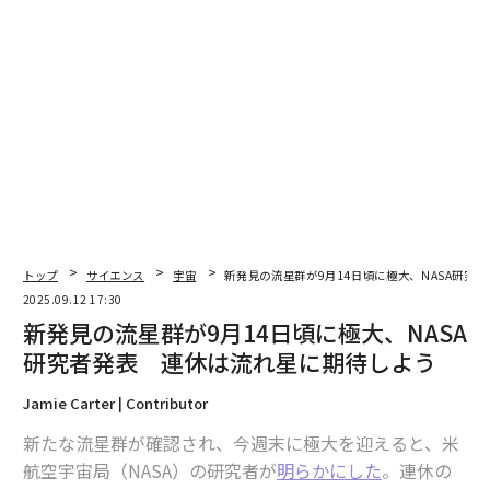
2026年9月号発売中
最新号の購入はこちらから
メンバーシップに登録する
関連記事
トップ
サイエンス
宇宙
新発見の流星群が9月14日頃に極大、NASA研究
2025.09.12 17:30
みずがめ座η流星群からふたご座流星群まで 2025年「見逃せない流星
新発見の流星群が9月14日頃に極大、NASA
群」
研究者発表 連休は流れ星に期待しよう
皆既月食と部分日食が起こり、オーロラに期待が高まる 土星が見ごろの9
月の夜空
Jamie Carter | Contributor
新たな流星群が確認され、今週末に極大を迎えると、米
地球の「隠れた準衛星」発見、60年間寄り添って公転しながら見つからず
航空宇宙局（NASA）の研究者が
明らかにした
。連休の