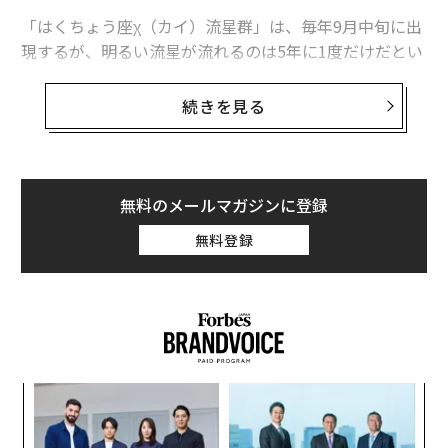
「はくちょう座χ（カイ）流星群」は、毎年9月中旬に出
現するが、明るい流星が流れるのは5年に1度だけだとい
う。2010年、2015年、2020年に活発な活動が観測され
ているため、2025年も流星数の増大が見込まれており、
続きを見る
すでにその兆候が現れている。
はくちょう座χ流星群について今わかっていることを紹
介しよう。
無料のメールマガジンに登録
無料登録
義す
「
むス
─
ら
内