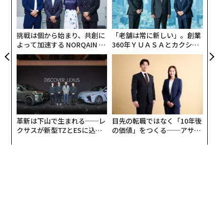
グ
実
全
挑戦は個から始まり、共創に
「老舗は常に新しい」。創業
よって加速する NORQAIN JA
360年ＹＵＡＳＡとカクシン
PAN 特別座談会
CEO田尻望が語る、AIを超え
る人の価値
革新は下山で生まれる──レ
目先の転職ではなく「10年後
クサスが新型TZとESに込め
の価値」をつくる──アサイ
た「DISCOVER」の哲学
ンの長期伴走型支援とは
翻訳・編集＝荻原藤緒