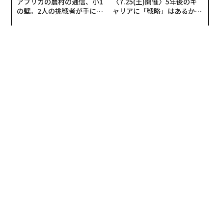
アフリカの農村の通信、小1
〈7.25(土)開催〉5年後のキ
の壁。2人の挑戦者が手にし
ャリアに「戦略」はあるか。
た「次なる武器」
トップエグゼクティブのキャ
リアに触れる1日│CAREER S
UMMIT 2026