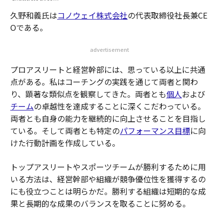
久野和義氏は
コノウェイ株式会社
の代表取締役社長兼CE
Oである。
advertisement
プロアスリートと経営幹部には、思っている以上に共通
点がある。私はコーチングの実践を通じて両者と関わ
り、顕著な類似点を観察してきた。両者とも
個人
および
チーム
の卓越性を達成することに深くこだわっている。
両者とも自身の能力を継続的に向上させることを目指し
ている。そして両者とも特定の
パフォーマンス目標
に向
けた行動計画を作成している。
トップアスリートやスポーツチームが勝利するために用
いる方法は、経営幹部や組織が競争優位性を獲得するの
にも役立つことは明らかだ。勝利する組織は短期的な成
果と長期的な成果のバランスを取ることに努める。