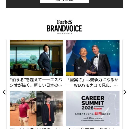
なく
目
Ja
の
er」
ン
義す
な
むス
術
た
ア
“泊まる”を超えて──エスパ
「誠実さ」は競争力になるか
シオが描く、新しい日本のラ
──WEOYモナコで見た、く
グジュアリー（前編）
ら寿司の経営哲学