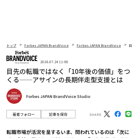
トップ
Forbes JAPAN BrandVoice
Forbes JAPAN BrandVoice
目先
2026.07.24 11:00
目先の転職ではなく「10年後の価値」をつ
くる──アサインの長期伴走型支援とは
Forbes JAPAN BrandVoice Studio
著者フォロー
記事を保存
転職市場が活況を呈するいま、問われているのは「次に