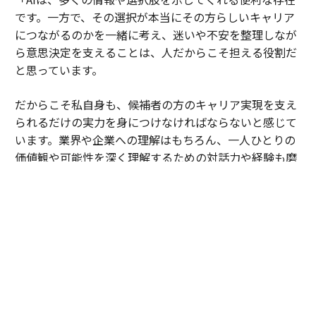
です。一方で、その選択が本当にその方らしいキャリア
につながるのかを一緒に考え、迷いや不安を整理しなが
ら意思決定を支えることは、人だからこそ担える役割だ
と思っています。
だからこそ私自身も、候補者の方のキャリア実現を支え
られるだけの実力を身につけなければならないと感じて
います。業界や企業への理解はもちろん、一人ひとりの
価値観や可能性を深く理解するための対話力や経験も磨
き続けていく必要があります。働き方やキャリア観が大
きく変化する時代だからこそ、その努力に終わりはあり
ません。
これからもエージェントとして一人ひとりと真摯に向き
合い、その方らしいキャリアの実現を支えていきたいと
思っています。同時に、キャリアは目先の転職だけでは
なく、自分らしい人生を築くためのものだという考え方
も、さまざまな機会を通じて広く発信していければと考