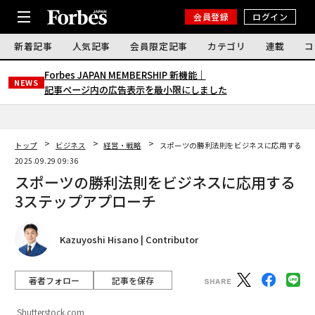
会員登録
ログイン
新着記事
人気記事
会員限定記事
カテゴリ
連載
コ
Forbes JAPAN MEMBERSHIP 新機能｜
NEWS
記事ページ内の広告表示を最小限にしました
トップ
ビジネス
経営・戦略
スポーツの勝利法則をビジネスに応用する3ス
2025.09.29 09:36
スポーツの勝利法則をビジネスに応用する
3ステップアプローチ
Kazuyoshi Hisano | Contributor
著者フォロー
記事を保存
Shutterstock.com