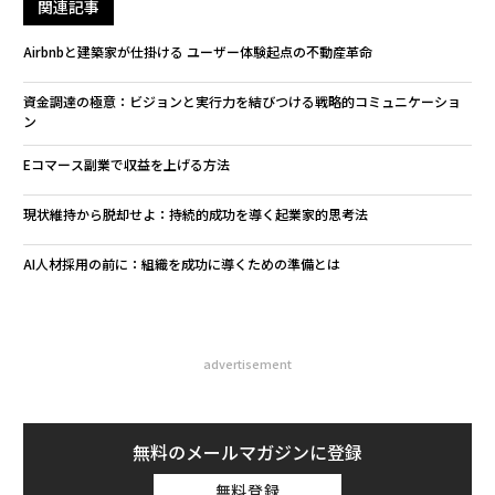
関連記事
Airbnbと建築家が仕掛ける ユーザー体験起点の不動産革命
資金調達の極意：ビジョンと実行力を結びつける戦略的コミュニケーショ
ン
Eコマース副業で収益を上げる方法
現状維持から脱却せよ：持続的成功を導く起業家的思考法
AI人材採用の前に：組織を成功に導くための準備とは
advertisement
無料のメールマガジンに登録
無料登録