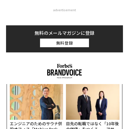
advertisement
無料のメールマガジンに登録
無料登録
A
顧客
pa
パ
な
技
無
防
エンジニアのためのサウナ併
目先の転職ではなく「10年後
設オフィス「Mobius Park」
の価値」をつくる──アサイ