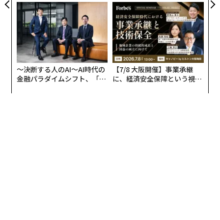
がオープン──タマディック
ンの長期伴走型支援とは
2026年9月号発売中
が健康経営を徹底する理由
最新号の購入はこちらから
〜決断する人のAI〜AI時代の
【7/8 大阪開催】事業承継
メンバーシップに登録する
金融パラダイムシフト、「超
に、経済安全保障という視点
個別化」の核心 【MUFG×ウ
が加わるとき──経営者が問
ェルスナビ×PwC】
われる新たな判断軸
関連記事
ロボタクシーで「打倒テスラ」掲げるアマゾン、傘下のZooxがウェイモに
宣戦布告
米ウェイモ「ロボタクシー工場」を現地取材！ 1.6兆円自動運転ビジネスの
心臓部に迫った
ロボタクシー競争激化、週あたり乗車件数30万超のウェイモと課題抱える
テスラ