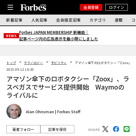
会員登録
ログイン
新着記事
人気記事
会員限定記事
カテゴリ
連載
コ
Forbes JAPAN MEMBERSHIP 新機能｜
NEWS
記事ページ内の広告表示を最小限にしました
トップ
テクノロジー
モビリティ
アマゾン傘下のロボタクシー「Zoox」、
2025.09.12 16:30
アマゾン傘下のロボタクシー「Zoox」、ラ
スベガスでサービス提供開始 Waymoの
ライバルに
Alan Ohnsman | Forbes Staff
著者フォロー
記事を保存