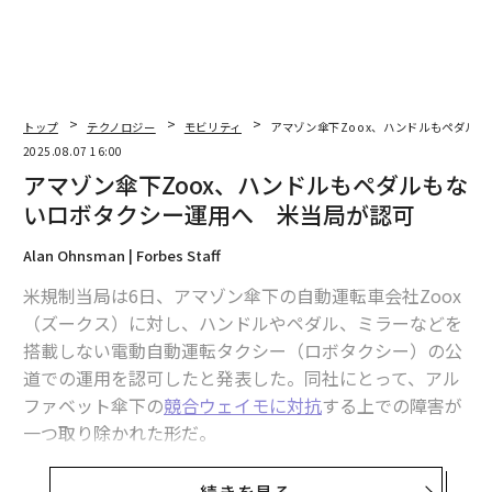
トップ
テクノロジー
モビリティ
アマゾン傘下Zoox、ハンドルもペダル
2025.08.07 16:00
アマゾン傘下Zoox、ハンドルもペダルもな
いロボタクシー運用へ 米当局が認可
Alan Ohnsman | Forbes Staff
米規制当局は6日、アマゾン傘下の自動運転車会社Zoox
（ズークス）に対し、ハンドルやペダル、ミラーなどを
搭載しない電動自動運転タクシー（ロボタクシー）の公
道での運用を認可したと発表した。同社にとって、アル
ファベット傘下の
競合ウェイモに対抗
する上での障害が
一つ取り除かれた形だ。
米運輸省道路交通安全局（NHTSA）は、「自動運転車免
続きを見る