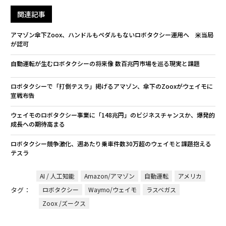
関連記事
アマゾン傘下Zoox、ハンドルもペダルもないロボタクシー運用へ 米当局
が認可
自動運転が生むロボタクシーの将来像 数百兆円市場を巡る現実と課題
ロボタクシーで「打倒テスラ」掲げるアマゾン、傘下のZooxがウェイモに
宣戦布告
ウェイモのロボタクシー事業に「148兆円」のビジネスチャンスか、爆発的
成長への期待高まる
ロボタクシー競争激化、週あたり乗車件数30万超のウェイモと課題抱える
テスラ
AI / 人工知能
Amazon/アマゾン
自動運転
アメリカ
タグ：
ロボタクシー
Waymo/ウェイモ
ラスベガス
Zoox /ズークス