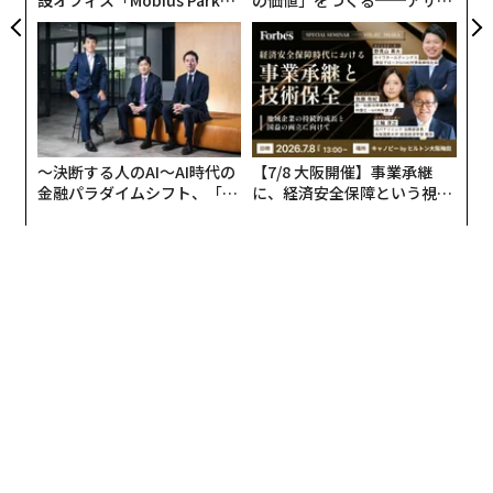
がオープン──タマディック
ンの長期伴走型支援とは
が健康経営を徹底する理由
〜決断する人のAI〜AI時代の
【7/8 大阪開催】事業承継
金融パラダイムシフト、「超
に、経済安全保障という視点
個別化」の核心 【MUFG×ウ
が加わるとき──経営者が問
ェルスナビ×PwC】
われる新たな判断軸