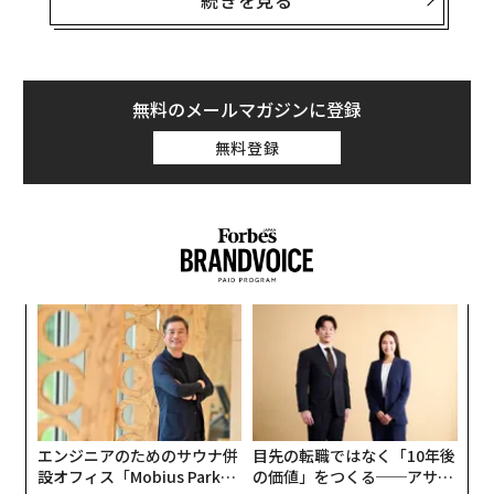
除プログラム（AVEP）」の対象が最近になって米国製自
動車にも拡大したことを受け、特定の機能搭載を義務と
する規則の免除をZooxに初めて付与した。現在路上を走
行している同社のすべての車両に適用される。これに伴
無料のメールマガジンに登録
いZooxは、自社のロボタクシーが連邦当局の定める自動
無料登録
車安全基準を満たしているという記述を「削除または隠
ぺい」する。NHTSAはまた、同社のロボタクシーの自己
認証に関する調査を終了すると発表した。
ショーン・ダフィー運輸長官は、この決定は「安全とイ
ノベーションにとってウィンウィン」だと表明。自動運
A
転車の未来を推進するのは「中国ではなく米国」だと述
顧客
べた。
pa
パ
な
技
無
翻訳・編集＝遠藤宗生
防
エンジニアのためのサウナ併
目先の転職ではなく「10年後
設オフィス「Mobius Park」
の価値」をつくる──アサイ