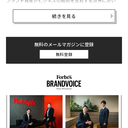
ブランド資産がビジネスの成否を左右する世界におい
て、ゲームチェンジャーとなる加速戦略が一つありま
す：ブランドライセンス。ブランドライセンスは多くの
続きを見る
ビジネス戦略の重要な柱です。ライセンス供与により、
ブランドは最もアクティブな消費者や視聴者層からのエ
ンゲージメントを高めながら、効率的に拡大することが
可能になります。
無料のメールマガジンに登録
無料登録
ブランド商品や体験は2024年に
3696億ドル
以上の小売
収益を生み出しました。これは前年比で130億ドルとい
う驚異的な増加であり、賢明な企業はこれを活用して新
規および既存市場で優位に立っています。これは、ファ
ンが知り愛する知的財産に価値を見出していることが一
因であり、製品拡張の勝利の方程式であり、ライセンス
義す
目
の力が達成できることの核心です。
むス
の
ン
戦略
“
シ
グ
ブランドライセンスは本質的に、消費者がブランドコラ