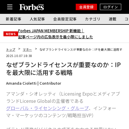
会員登録
ログイン
新着記事
人気記事
会員限定記事
カテゴリ
連載
コ
Forbes JAPAN MEMBERSHIP 新機能｜
NEWS
記事ページ内の広告表示を最小限にしました
トップ
マネー
なぜブランドライセンスが重要なのか：IPを最大限に活用する戦
2025.10.07 18:38
なぜブランドライセンスが重要なのか：IP
を最大限に活用する戦略
Amanda Cioletti | Contributor
アマンダ・シオレッティ（Licensing Expoとメディアブ
ランドLicense Globalの主催者である
グローバル・ライセンシング・グループ
、インフォー
マ・マーケッツのコンテンツ/戦略担当VP）