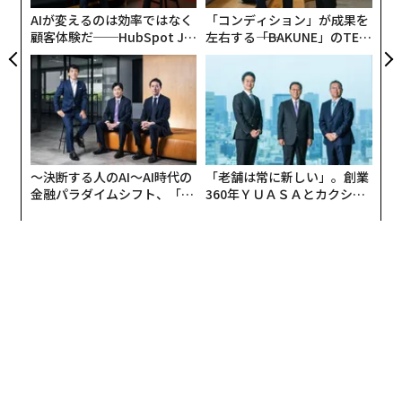
ボレーションやパートナーシップとして体験するものの
AIが変えるのは効率ではなく
「コンディション」が成果を
法的基盤を形成します。これは、あるブランドが別のブ
顧客体験だ──HubSpot Ja
左右する――「BAKUNE」のTEN
panが語る「Grow Better」
TIALが支える「挑戦者の明
ランドに対して、ロゴ、キャラクター、デザインなどの
な組織のつくり方
日」
ブランド資産を「レンタル」する権限を与え、その見返
りに金銭的取り決めやロイヤリティを受け取る仕組みで
す。この法的メカニズムが「ライセンス供与」と呼ばれ
るのは、知的財産（IP）の権利に特定の制限が設けら
れ、著作権で保護された画像、マークまたはコンセプト
〜決断する人のAI〜AI時代の
「老舗は常に新しい」。創業
を使用する一方で、元のIP保有者が所有権を維持するか
金融パラダイムシフト、「超
360年ＹＵＡＳＡとカクシン
個別化」の核心 【MUFG×ウ
CEO田尻望が語る、AIを超え
らです。
ェルスナビ×PwC】
る人の価値
かつてブランドライセンスを補助的な収入源と見なして
いた企業は、今やそれを市場到達範囲の拡大、ブランド
認知度の向上、資本投資リスクを最小限に抑えた新たな
収益機会の創出を同時に実現する中核的な戦略の柱とし
て認識しています。ブランドライセンスは先見性のある
ビジネスモデルに不可欠な要素であり、企業が現在の経
済環境において財務的な回復力を維持することを可能に