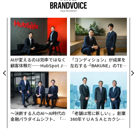
御、放置されたアカウント、悪意ある内部関係者が、コ
追加する製品ラインを作り出しています。これがライセ
ストのかかるインシデントの主要な原因となっている。
ンスです。
このような状況では、既存のシステムが持ちこたえるこ
義す
目
とを単に期待するだけでは不十分だ。CFOは、予算を破
消費者トレンド
むス
の
綻させることなく堅牢なガバナンスを確保するための適
ン
ファンダムは民主化され、「キッドアルト」（大人向け
“
切なツールとプロセスを導入し、積極的な姿勢を取る必
シ
の子供向け商品）コレクターを中心としたトレンドがそ
要がある。
グ
の変化を推進しています。かつて主に子供市場を対象と
していたコレクティブルやおもちゃは、10代や大人を含
AIが変えるのは効率ではなく
「コンディション」が成果を
アイデンティティ侵害による財務的損失
顧客体験だ──HubSpot Ja
左右する――「BAKUNE」のTEN
むより幅広い層に拡大しています。例えば、License Glo
panが語る「Grow Better」
TIALが支える「挑戦者の明
IBMの2025年データ侵害コスト報告書
によると、侵害の
balによると、12歳以上の10代や大人向けのおもちゃ市
な組織のつくり方
日」
平均コストは現在440万ドルに達している。医療業界は
場は、おもちゃ販売全体の
28.5%
を占めるまでに成長し
侵害コストが最も高く742万ドル、金融部門が556万ドル
ています。これは、クラシックアニメーションからアニ
で2位、産業部門がインシデント当たり500万ドルで僅差
メ、スポーツ、ゲーム、より広範なエンターテイメント
の3位となっている。
まで、あらゆるファン中心のジャンルで見られます。年
齢に関係なく、人々はアイデンティティの一部としてIP
〜決断する人のAI〜AI時代の
「老舗は常に新しい」。創業
おそらく最も懸念すべきは、防御側が侵害を特定して封
金融パラダイムシフト、「超
360年ＹＵＡＳＡとカクシン
への深い愛情を表現したいと考えています。
個別化」の核心 【MUFG×ウ
CEO田尻望が語る、AIを超え
じ込めるのに要した平均時間が241日だったことだ。検
ェルスナビ×PwC】
る人の価値
知とエスカレーションの平均コストは147万ドルで、ダ
ロケーションベースのエンターテイメントも、パンデミ