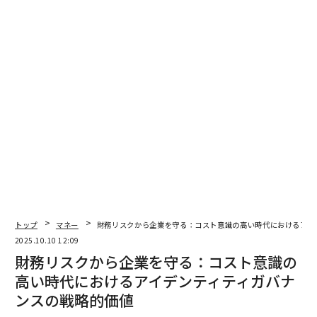
します。
ライセンス分野における最近の注目すべき変化には、隣
接する業界での新しいマーケティング戦略やパートナー
シップがあり、企業は多様化を強調し、新しい視聴者に
訴求するためにより幅広いカテゴリーミックスの創出に
焦点を当てています。これらは、食品・飲料のコラボレ
ーションからスポーツアパレル、ゲーム、ライブエンタ
ーテイメントまで、あらゆるものにインスピレーション
を与えています。
例えば、コカ・コーラはフランスサッカー連盟と22年間
のパートナーシップを結び、1981年からはドイツサッカ
トップ
マネー
財務リスクから企業を守る：コスト意識の高い時代におけるアイ
ー協会のグローバルパートナーとなっています。さら
2025.10.10 12:09
に、Coke Studioミュージックを通じたエンターテイメ
財務リスクから企業を守る：コスト意識の
ントコラボレーションでは、コカ・コーラはブランドと
高い時代におけるアイデンティティガバナ
音楽愛好家をつなぐプラットフォームを作り出していま
ンスの戦略的価値
す。