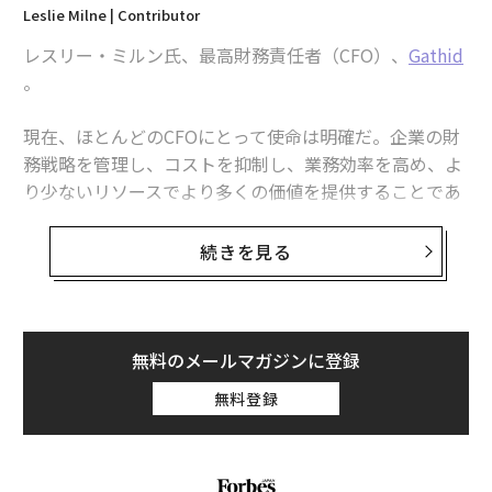
Leslie Milne | Contributor
新しい「ブランド」のライセンス
レスリー・ミルン氏、最高財務責任者（CFO）、
Gathid
。
今年の年次ライセンスエキスポに出展したLiquid Death
は、巧みな挑戦的マーケティングを通じて普通の水を数
現在、ほとんどのCFOにとって使命は明確だ。企業の財
億ドル規模のカルト的現象に変えました。ボトル入り水
務戦略を管理し、コストを抑制し、業務効率を高め、よ
の基本的なコンセプトを、消費者が誇らしげに購入する
り少ないリソースでより多くの価値を提供することであ
憧れのステータスシンボルへと昇華させたのです。ヘビ
る。特にデジタルリスクが増大している環境では、これ
ーメタルの美学、不敬なユーモア、環境ミッション
は困難な課題だ。しかし、戦略的な投資が大きなリター
（「プラスチックに死を」）によって意図的にカテゴリ
続きを見る
ンをもたらし、私たちが直面している最も差し迫った財
ーの慣習を打ち破り、Liquid Deathは以前には想像もで
務リスクの一部を軽減できる、見過ごされがちな分野が
きなかったものを創造しました：熱心なファンコミュニ
ある。それがアイデンティティとアクセスのガバナンス
ティを持つウォーターブランドです。ファンは自分の体
だ。
無料のメールマガジンに登録
にロゴをタトゥーとして入れ、このムーブメントに参加
する特権のためにプレミアム価格を喜んで支払います。
無料登録
現実は厳しい。アイデンティティ関連の侵害は単なる可
そこから、彼らはブランドの特徴的なスタイルを活用し
能性ではなく、ますます避けられないものになってい
て、Tシャツから再利用可能な「スローター」ボトル、
る。盗まれた認証情報、誤って設定されたアクセス制
時計、アウトドアギア、健康・美容コラボなど、収益を