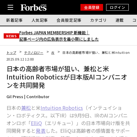
会員登録
ログイン
新着記事
人気記事
会員限定記事
カテゴリ
連載
コ
Forbes JAPAN MEMBERSHIP 新機能｜
NEWS
記事ページ内の広告表示を最小限にしました
トップ
テクノロジー
AI
日本の高齢者市場が狙い、兼松と米Intuition Ro
2025.09.12 12:00
日本の高齢者市場が狙い、兼松と米
Intuition Roboticsが日本版AIコンパニオ
ンを共同開発
Gil Press | Contributor
日本の
兼松
と米
Intuition Robotics
（インテュイショ
ン・ロボティクス。以下IR）は9月9日、IRのAIコンパニ
オンロボ「
ElliQ
（エリキュー）」の日本市場向け版を共
同開発すると
発表
した。ElliQは高齢者の感情面をサポー