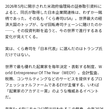
2026年5月に開示された米政府倫理局の証券取引資料に
よると、同氏が取得した日本企業関連株は、わずか一銘
柄であった。その名も「くら寿司USA」。世界最大の経
済大国のトップが、なぜ回転寿司チェーンに賭けたのか
──。その投資判断を追うと、今の世界で進行するある
変化が見えてくる。
実は、くら寿司を「日本代表」に選んだのはトランプ氏
だけではない。
世界で最も優れた起業家を毎年決定・表彰する制度、W
orld Entrepreneur Of The Year（WEOY）。会計監査、
税務、コンサルティングなどのサービスを提供するプロ
フェッショナルファームであるEYが主催する、いわば
「起業家のアカデミー賞」のような権威あるイベント
だ。
毎年5〜6月にモナコ公国で行われるこの祭典。今年2026