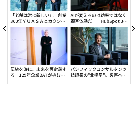
に人間の顔を持たないデザインになっており、ユーザー
PA
がだまされたと感じないようにしている。一般的なチャ
「老舗は常に新しい」。創業
AIが変えるのは効率ではなく
ットボットがユーザーからのテキストや音声の入力に応
360年ＹＵＡＳＡとカクシン
顧客体験だ──HubSpot Ja
CEO田尻望が語る、AIを超え
panが語る「Grow Better」
答するのとは異なり、ElliQは自ら積極的に会話を始めて
る人の価値
な組織のつくり方
その内容を記憶し、日常的な活動への参加を促すこと
で、ユーザーの心身を刺激する。
伝統を礎に、未来を再定義す
パシフィックコンサルタンツ
る 125年企業BATが挑むス
技師長の"北極星"。災害への
モークレスな未来
無力感を乗り越え見つけた、
防災一筋20年の答え