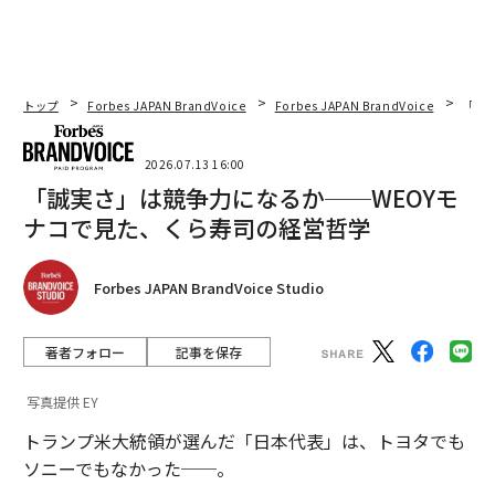
トップ
Forbes JAPAN BrandVoice
Forbes JAPAN BrandVoice
「誠
2026.07.13 16:00
「誠実さ」は競争力になるか──WEOYモ
ナコで見た、くら寿司の経営哲学
Forbes JAPAN BrandVoice Studio
著者フォロー
記事を保存
写真提供 EY
トランプ米大統領が選んだ「日本代表」は、トヨタでも
ソニーでもなかった──。