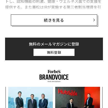
トし、認知機能の刺激、健康・ウェルネス面での支援を
提供する。また兼松はIRが実施する第三者割当増資を引
き受け、同社株式を取得。これにより、IRが調達した累
計資本は8500万ドル（約125億円）に達した。
続きを見る
積極的に会話を始める「ElliQ」――9年間の研究で
誕生した高齢者を支える存在
無料のメールマガジンに登録
チャットボットの急速な普及や利用の拡大は、これらの
ツールが人々の精神面の健康に役立つのか、あるいは有
無料登録
害となるのかを問いかけている。ノースカロライナ州の
イーロン大学の今年の調査によれば、米国の成人の52％
がChatGPTのようなチャットボットを利用したことがあ
り、38％が人間と深い関係を築けると考えている。
カリフォルニア州パロアルト拠点のIntuition Robotics
模組
“
は過去9年間にわたり、AIが高齢者の健康やウェルネスを
“使
オ
【N
ジ
どのように支援できるかを検証してきた。その成果とし
挑
C】
て開発されたのがElliQだ。この小型ロボットは、意図的
よっ