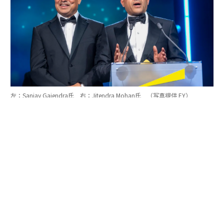
左：Sanjay Gajendra氏 右：Jitendra Mohan氏 （写真提供 EY）
「実は、この審査の中で、私はあるひとつの気づきを得
ました」。優勝者コメントの中で、Astera Labs創業者の
ひとりは次のように発言した。
「審査員から私たちに繰り返し尋ねられた質問は、『あ
なたたちの目的は何なのか』そして、『どんなインパク
トを創造しているのか』ということでした。率直に言う
と、私たちは公開企業なので、会社について話すことに
慣れていますが、私たちが何を目的としているのかにつ