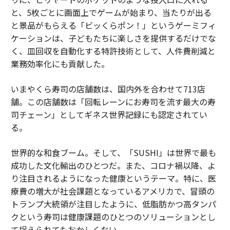
と、5枚ごとに画面上でゲームが始まり、当たりが出る
と景品がもらえる「ビッくらポン！」というゲーミフィ
ケーションは、子どもたちに楽しさを提供するだけでな
く、皿回収を自動化する特許技術として、人件費削減と
業務効率化にも貢献した。
いまやくら寿司の店舗数は、国内外を合わせて713店
舗。この店舗数は「回転レーンにお寿司を流す最大の寿
司チェーン」としてギネス世界記録にも認定されてい
る。
世界的な和食ブーム。そして、「SUSHI」は世界で最も
成功した文化輸出のひとつだ。また、コロナ禍以降、よ
り注目されるようになった健康というテーマ。特に、医
療費の増大が社会課題となっているアメリカで、冒頭の
トランプ大統領が注目したように、低脂肪かつ高タンパ
クという寿司は健康課題のひとつのソリューションとし
て捉えられてもおかしくない。