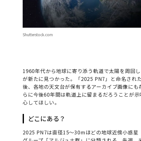
Shutterstock.com
1960年代から地球に寄り添う軌道で太陽を周回
が新たに見つかった。「2025 PN7」と命名さ
後、各地の天文台が保有するアーカイブ画像にも
らに今後60年間は軌道上に留まるだろうことが
心してほしい。
どこにある？
2025 PN7は直径15～30mほどの地球近傍小
グループ「アルジュナ群」に分類される。先週、米国天文学会