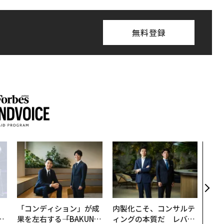
無料登録
なぜ
術”
変え
月島
ショ
「コンディション」が成
内製化こそ、コンサルテ
は
果を左右する――「BAKUN
ィングの本質だ レバレ