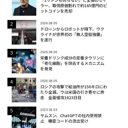
ラー、取得原価割れで約165億円のビ
ットコインを売却
2026.08.05
ドローンからロボットが降下、ウク
ライナが世界初の「無人空挺強襲」
を遂行
2026.08.06
栄養ドリンク成分の定番タウリンに
「老化細胞」を除去するメカニズム
を発見
2026.08.05
ロシアの攻撃で給油所が150キロにわ
たり全滅、ウは米国の引き寄せに奔
走 全面侵攻1623日目
2023.05.03
サムスン、ChatGPTの社内使用禁
止 機密コードの流出受け