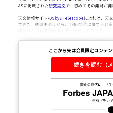
ASに掲載された
研究論文
で、初めてその発見が発
天文情報サイトの
Sky&Telescope
によれば、天文
できた。軌道モデルから、1960年代以降ずっと
年間はこの軌道を維持すると予測されている。