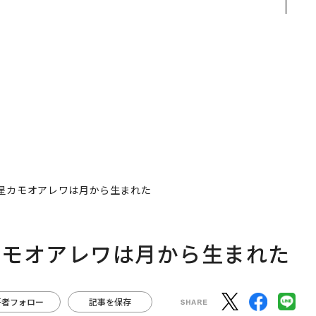
ク
E」のTENTIALが支える
ジーズが実践する、次世
れ
「挑戦者の明日」
代ファームの全貌
I
星カモオアレワは月から生まれた
カモオアレワは月から生まれた
著者フォロー
記事を保存