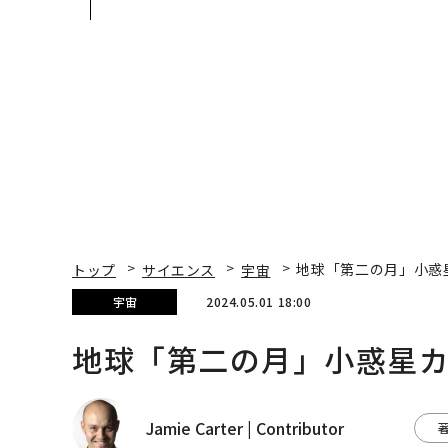
日本のラグジュアリー
あるか。トップエグゼ
（前編）
ティブのキャリアに触
る1日│CAREER SUMM
T 2026
トップ
サイエンス
宇宙
地球「第二の月」小惑
宇宙
2024.05.01 18:00
地球「第二の月」小惑星
Jamie Carter | Contributor