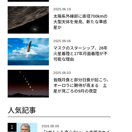
2025.06.19
太陽系外縁部に直径700kmの
大型天体を発見、新たな準惑
星か
2025.09.06
マスクのスターシップ、26年
火星着陸と27年月面着陸が不
可能な理由
2025.09.03
皆既月食と部分日食が起こり、
オーロラに期待が高まる 土
星が見ごろの9月の夜空
人気記事
2026.08.06
「1サトシも売らない」と主張のセイ