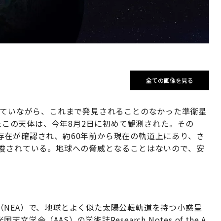
全ての画像を見る
していながら、これまで発見されることのなかった準衛星
れたこの天体は、今年8月2日に初めて観測された。その
存在が確認され、約60年前から現在の軌道上にあり、さ
示唆されている。地球への脅威となることはないので、安
惑星（NEA）で、地球とよく似た太陽公転軌道を持つ小惑星
（AAS）の学術誌Research Notes of the A