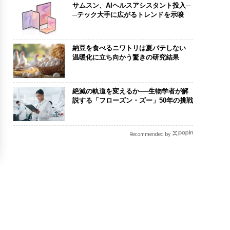
サムスン、AIヘルスアシスタント投入─
─テック大手に広がるトレンドを示唆
納豆を食べるニワトリは夏バテしない
温暖化に立ち向かう驚きの研究結果
絶滅の軌道を変えるか──生物学者が解
説する「フローズン・ズー」50年の挑戦
Recommended by