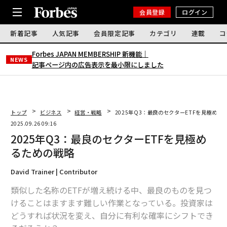
会員登録
ログイン
新着記事
人気記事
会員限定記事
カテゴリ
連載
コ
Forbes JAPAN MEMBERSHIP 新機能｜
NEWS
記事ページ内の広告表示を最小限にしました
トップ
ビジネス
経営・戦略
2025年Q3：最良のセクターETFを見極める
2025.09.26 09:16
2025年Q3：最良のセクターETFを見極め
るための戦略
David Trainer | Contributor
類似した名称のETFが増え続ける中、最良のものを見つ
けることはますます難しい作業となっている。投資家は
どうすれば状況を変え、自分に有利な確率にシフトでき