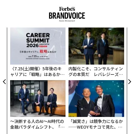
かんだと断言する起業家たちだ。
2026年9月号発売中
数週間前、夫が思いやりを込めてエサレンでのリトリー
トを私にプレゼントしてくれた。私は完璧に整えた髪、
最新号の購入はこちらから
果を
〜
きちんとしたメイク、そして歩くLinkedInプロフィール
EN
織
のように存在を主張する高級な香りを身にまとって到着
明
う
メンバーシップに登録する
義す
ア
し、テック界の大物たちがプライマルスクリーミング
T
むス
の
（原始的な叫び）を実践する場所が、私のような緊張し
た
きった人間をどうやって変えられるのかと密かに疑問に
〈7.25(土)開催〉5年後のキ
内製化こそ、コンサルティン
思っていた。3日後、私は雷に打たれたような外見で出
ャリアに「戦略」はあるか。
グの本質だ レバレジーズが
発した。髪はあらゆる方向に重力を無視し、メイクはと
トップエグゼクティブのキャ
実践する、次世代ファームの
関連記事
うに忘れ去られ、塩の香りと満足感だけを放っていた
リアに触れる1日│CAREER S
全貌
UMMIT 2026
が、それでも何年も感じていなかったほど本質的な自分
経営者のジレンマ：真の成功は戦略的な自己ケアから生まれる
自身を感じていた。
トランプ関税が直撃 収益96％がココナッツウォーター、原材料も熱帯諸国
依存の米飲料大手
戦略的な休養の力を発見した最初のエグゼクティブは私
〜決断する人のAI〜AI時代の
「誠実さ」は競争力になるか
ではない。1980年代、ビル・ゲイツは「
ビジネスの評価額と実際の売却価格の隔たり：成功する出口戦略の秘訣
金融パラダイムシフト、「超
──WEOYモナコで見た、く
シンク・ウィーク
」と名付けた半年に一度の単独旅行を
個別化」の核心 【MUFG×ウ
ら寿司の経営哲学