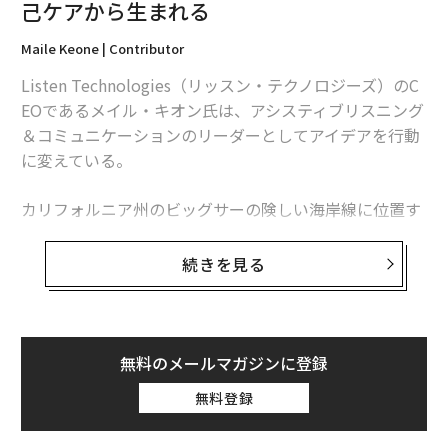
己ケアから生まれる
ドのパフォーマンス
Maile Keone | Contributor
投資家が保有銘柄で評価されたファンドを見つ
けられれば
Listen Technologies（リッスン・テクノロジーズ）のC
EOであるメイル・キオン氏は、アシスティブリスニング
iShares米国保険ETF（IAK）は、金融セクターのトップ
＆コミュニケーションのリーダーとしてアイデアを行動
評価ETFであるだけでなく、当社がカバーする348のセ
に変えている。
クターETFの中で全体的にもトップランクのセクターET
Fだ。
カリフォルニア州のビッグサーの険しい海岸線に位置す
るエサレン研究所は、1962年以来、意識を高めるワーク
図1で最も評価の低いETFは、First Trust公益事業Alpha
ショップと温泉浴を提供してきた。マイケル・マーフィ
続きを見る
DEXファンド（FXU）で、魅力的でない評価を受けてい
ーとディック・プライスによって人間の可能性を探求す
る。ETFプロバイダーはこのセクターでもっと良い商品
るセンターとして設立されたエサレンは、シリコンバレ
を提供できると思うだろう。
ーの容赦ない最適化文化とアクエリアン時代の内なる平
和の探求が衝突する意外な出会いの場となり、ユニーク
無料のメールマガジンに登録
（
forbes.com 原文
）
なカリフォルニア現象を生み出した：合併の電話の合間
無料登録
に瞑想するエグゼクティブや、太平洋を見下ろしながら
のブレスワークセッション中に10億ドルのアイデアが浮