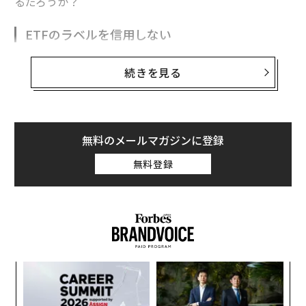
るだろうか？
ETFのラベルを信用しない
テクノロジーETFだけでも少なくとも108種類あり、11
続きを見る
セクター全体では少なくとも348のETFが存在する。投
資家はセクターあたり平均31以上の選択肢を必要として
いるのだろうか？これらのETFはどれほど異なっている
のだろうか？
無料のメールマガジンに登録
これら108のテクノロジーETFは互いに大きく異なってい
無料登録
る。21から442の銘柄を保有しており、多くのテクノロ
ジーETFは大きく異なるポートフォリオを持ち、リスク
プロファイルやパフォーマンスの見通しも異なる。
これは他のセクターのETFにも当てはまり、それぞれが
良い銘柄と悪い銘柄の非常に異なる組み合わせを提供し
果を
〜
ている。生活必需品セクターは銘柄選択において1位に
EN
織
明
う
ランクされている。公益事業セクターは最下位だ。
義す
ア