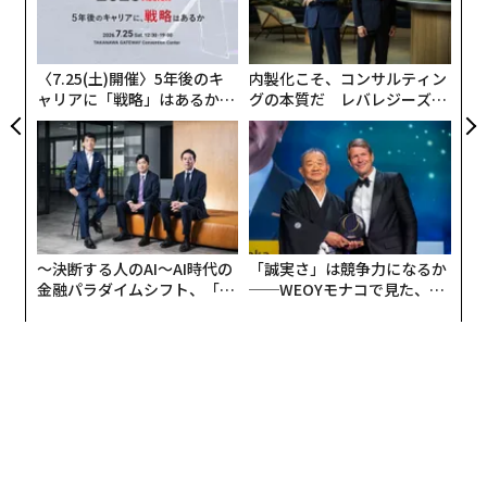
T
むス
の
分析麻痺を避ける
た
〈7.25(土)開催〉5年後のキ
内製化こそ、コンサルティン
私は、セクターETFの数が多すぎることは投資家の助け
ャリアに「戦略」はあるか。
グの本質だ レバレジーズが
になるよりも害になると考えている。すべてのETFに対
トップエグゼクティブのキャ
実践する、次世代ファームの
して手作業で詳細な分析を行うことは現実的な選択肢で
リアに触れる1日│CAREER S
全貌
UMMIT 2026
はなく、投資家は不十分な分析や収益機会の見逃しにさ
らされることになる。ETFの分析は、各ETF内のすべて
の銘柄を分析する必要があるため、適切な注意を払え
ば、株式の分析よりもはるかに困難だ。上述の通り、1
〜決断する人のAI〜AI時代の
「誠実さ」は競争力になるか
つのETFに対して442銘柄以上存在する場合もある。
金融パラダイムシフト、「超
──WEOYモナコで見た、く
個別化」の核心 【MUFG×ウ
ら寿司の経営哲学
図1は、各セクターのトップ評価ETFを示している。
ェルスナビ×PwC】
図1：各セクターの最良ETF
* 最良ETFには、流動性不足のため運用資産総額が1億ド
ル未満のETFは除外