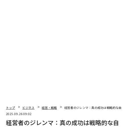
図1のETFの中で、iShares米国保険ETF（IAK）が全体で
1位、iShares米国住宅建設ETF（ITB）が2位、iShares米
国ヘルスケアプロバイダーETF（IHF）が3位にランクさ
れている。First Trust公益事業AlphaDEXファンド（FX
U）は最下位だ。
「内なる危険」を避ける方法
なぜETFを購入する前にその保有銘柄を知る必要がある
のか？
破綻する可能性のあるETFを購入しないようにする必要
がある。保有銘柄を分析せずにETFを購入することは、
ビジネスや財務を分析せずに株式を購入するようなもの
だ。どれだけ安くても、悪い銘柄を保有していれば、ET
トップ
ビジネス
経営・戦略
経営者のジレンマ：真の成功は戦略的な自己
Fのパフォーマンスは悪くなる。
2025.09.26 09:02
経営者のジレンマ：真の成功は戦略的な自
ファンドの保有銘柄のパフォーマンス – 手数料 = ファン