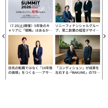
、く
3
advertisement
C
革
る
ク
た「
〈7.25(土)開催〉5年後のキ
ソニーフィナンシャルグルー
ャリアに「戦略」はあるか。
プ、第二創業の経営デザイン
トップエグゼクティブのキャ
──カギは意志を引き出し、
リアに触れる1日│CAREER S
束ね、共創すること
UMMIT 2026
目先の転職ではなく「10年後
「コンディション」が成果を
の価値」をつくる──アサイ
左右する――「BAKUNE」のTEN
ンの長期伴走型支援とは
TIALが支える「挑戦者の明
日」