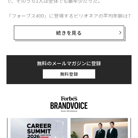
で、そのうち1人は全体でも最年少だった。
「フォーブス400」に登場するビリオネアの平均年齢は7
0歳で、そのうち23人は90代だ。最年長は土地と製材業
で財を成したアーチー・アルディス・エマーソンで、96
続きを見る
歳になる。これに対し、一部の幸運なビリオネアたち
は、比較的若くして巨万の富を築き上げた。今年の番付
に名を連ねるための最低資産額は、過去最高の38億ドル
（約5600億円、1ドル＝147円換算）に達している。
無料のメールマガジンに登録
無料登録
最年少は37歳のエドウィン・チェン──初登場4
名が若き富豪の顔ぶれを刷新
今年のランキングの50歳未満のビリオネアは33人にのぼ
り、2024年の26人から増加した。最年少の10人には新
たに4人の若手が加わっており、このグループの年齢の上
限は昨年と同じ42歳だった。
るか
「
、く
3
C
革