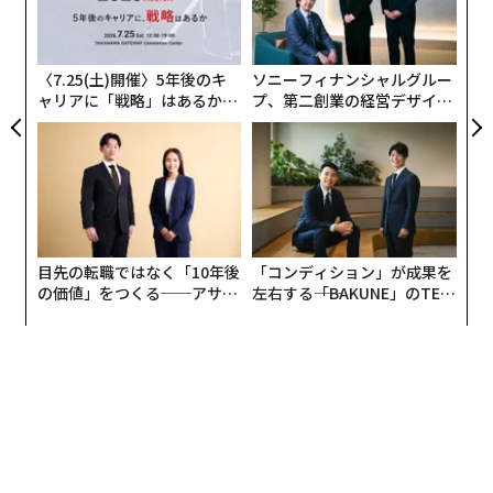
る
ク
た「
〈7.25(土)開催〉5年後のキ
ソニーフィナンシャルグルー
ャリアに「戦略」はあるか。
プ、第二創業の経営デザイン
トップエグゼクティブのキャ
──カギは意志を引き出し、
リアに触れる1日│CAREER S
束ね、共創すること
UMMIT 2026
目先の転職ではなく「10年後
「コンディション」が成果を
の価値」をつくる──アサイ
左右する――「BAKUNE」のTEN
ンの長期伴走型支援とは
TIALが支える「挑戦者の明
日」