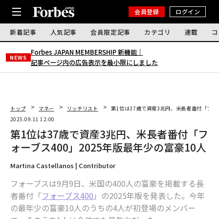
会員登録
ログイン
新着記事
人気記事
会員限定記事
カテゴリ
連載
コ
Forbes JAPAN MEMBERSHIP 新機能｜
NEWS
記事ページ内の広告表示を最小限にしました
トップ
マネー
リッチリスト
第1位は37歳で資産3兆円、米長者番付「フォー
2025.09.11 12:00
第1位は37歳で資産3兆円、米長者番付「フ
ォーブス400」2025年版最年少の富豪10人
Martina Castellanos | Contributor
フォーブスは9月9日、米国の400人の富豪を掲載する長
者番付「
フォーブス400
」の2025年版を発表した。今年
の最年少の富豪10人のうちの4人が初登場のメンバー