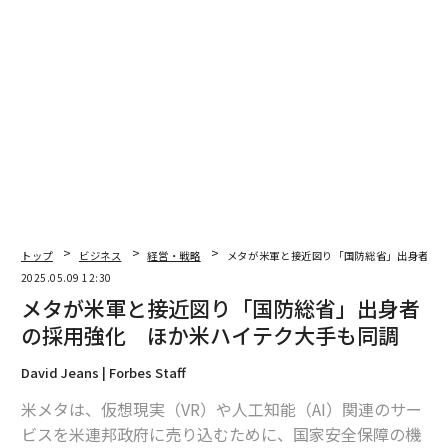
翻訳＝上田裕資
2026年9月号発売中
最新号の購入はこちらから
トップ
ビジネス
経営・戦略
メタが米軍と接近図り「国防総省」出身者の
2025.05.09 12:30
メタが米軍と接近図り「国防総省」出身者
メンバーシップに登録する
の採用強化 ほか米ハイテク大手も同調
David Jeans | Forbes Staff
米メタは、仮想現実（VR）や人工知能（AI）関連のサー
ビスを米連邦政府に売り込むために、国家安全保障の機
関連記事