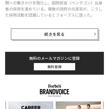
関への働きかけを強化し、国防総省（ペンタゴン）出身
フォーブス「世界長者番付」2025年版発表、イーロン・マスクが1位に
者の採用を進めている。複数の政府の元高官が、こうし
資産51兆円
た採用活動を認識しているとフォーブスに語った。
世界で最も裕福な女性ランキング、5年ぶりに「首位」が交代
最近、AIモデルのLlama（ラマ）を軍事目的に使用する
AI分野の最新ビリオネア、フォーブスの世界長者番付2025年版で注目
ことを許可したメタは、以前から首都ワシントンにロビ
続きを見る
イストを置いてきたが、現在掲載されている複数の求人
日本長者番付2025年版、柳井正が4年連続首位 上位50人の資産総額は33
広告からは、同社が政府との契約の獲得に向けた取り組
兆円超え
みを一層強化しようとしていることが見て取れる。
大谷は「別格」 2025年MLB年収ランキング 競技外1億ドル超えは現役ア
無料のメールマガジンに登録
スリート4人目
メタは現在、公共政策マネージャーを2名募集してお
無料登録
り、そのうち1名はホワイトハウスとの関係構築を担当
AI / 人工知能
アプリ
ビリオネア/億万長者
するポジションで、セキュリティ・クリアランス（国家
ウォルマート
世界長者番付
マーク・ザッカーバーグ
機密へのアクセス権）を持ち、国防総省での勤務経験が
タグ：
Airbnb
Robinhood/ロビンフッド
ある人物が好ましいとされている。この人材の役割は、
ベンチャーキャピタル/VC
ランキング
Meta/メタ
CEO
政府機関に対し、メタのテクノロジーの導入や政策対応
に関する働きかけを行うこととされている。
るか
「