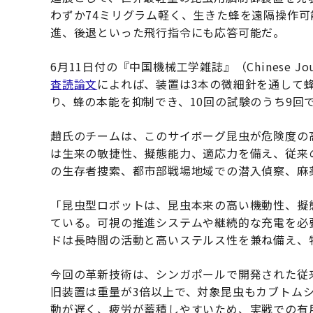
わずか74ミリグラム軽く、生きた蜂を遠隔操作
進、後退といった飛行指令にも応答可能だ。
6月11日付の『中国機械工学雑誌』（Chinese Journal
査読論文
によれば、装置は3本の微細針を通して
り、蜂の本能を抑制でき、10回の試験のうち9回
趙氏のチームは、このサイボーグ昆虫が危険度の
は生来の敏捷性、擬態能力、適応力を備え、従来
の生存者捜索、都市部戦場地域での潜入偵察、麻
「昆虫型ロボットは、昆虫本来の高い機動性、擬
ている。可視の推進システムや継続的な充電を必
ドは長時間の活動と高いステルス性を兼ね備え、
今回の革新技術は、シンガポールで開発された従
旧装置は重量が3倍以上で、対象昆虫もカブトム
動が遅く、疲労が蓄積しやすいため、実戦での有