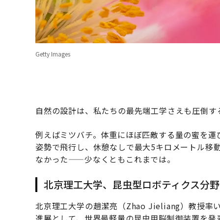
Getty Images
自然の設計は、私たちの最先端工学さえも圧倒す
例えばミツバチ。体重にほぼ匹敵する量の蜜を運
姿勢で飛行し、休憩なしで最大5キロメートル移
なかった——少なくともこれまでは。
北京理工大学、昆虫型ロボティクス分野
北京理工大学の趙潔亮（Zhao Jieliang）
進展として、世界最軽量の昆虫用脳制御装置を発