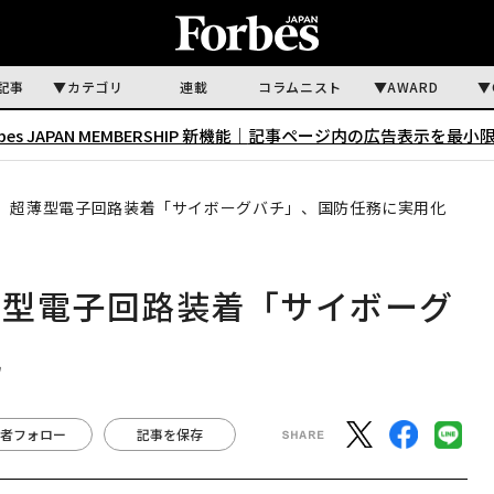
記事
カテゴリ
連載
コラムニスト
AWARD
rbes JAPAN MEMBERSHIP 新機能｜
記事ページ内の広告表示を最小
。超薄型電子回路装着「サイボーグバチ」、国防任務に実用化
薄型電子回路装着「サイボーグ
化
者フォロー
記事を保存