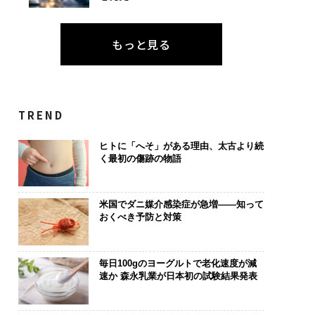
もっと見る
TREND
ヒトに「へそ」がある理由、太古より続
く最初の傷跡の物語
米国でダニ媒介感染症が急増——知って
おくべき予防と対策
毎日100gのヨーグルトで老化速度が減
速か 森永乳業が日本初の試験結果発表