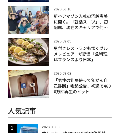
2026.06.18
新卒アマゾン入社の河越恵美
に聞く。「就活スーツ」、初
配属、現在のキャリアで何に
夢中か
2025.09.03
星付きレストランも慄くグル
メレビュアーが断言「魚料理
はフランスより日本」
2025.09.02
「男性の乳房使って乳がん自
己診断」喚起公告、初週で480
0万回再生のヒット
人気記事
2023.05.03
サムスン、ChatGPTの社内使用禁