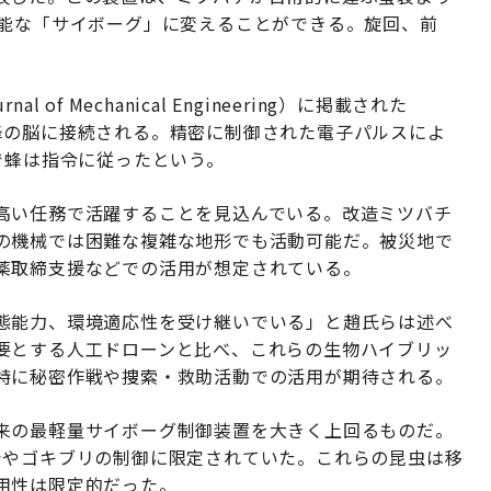
可能な「サイボーグ」に変えることができる。旋回、前
 of Mechanical Engineering）に掲載された
蜂の脳に接続される。精密に制御された電子パルスによ
で蜂は指令に従ったという。
高い任務で活躍することを見込んでいる。改造ミツバチ
の機械では困難な複雑な地形でも活動可能だ。被災地で
薬取締支援などでの活用が想定されている。
態能力、環境適応性を受け継いでいる」と趙氏らは述べ
要とする人工ドローンと比べ、これらの生物ハイブリッ
特に秘密作戦や捜索・救助活動での活用が期待される。
来の最軽量サイボーグ制御装置を大きく上回るものだ。
シやゴキブリの制御に限定されていた。これらの昆虫は移
用性は限定的だった。