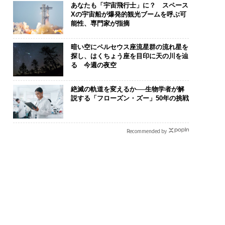
あなたも「宇宙飛行士」に？ スペース
Xの宇宙船が爆発的観光ブームを呼ぶ可
能性、専門家が指摘
暗い空にペルセウス座流星群の流れ星を
探し、はくちょう座を目印に天の川を辿
る 今週の夜空
絶滅の軌道を変えるか──生物学者が解
説する「フローズン・ズー」50年の挑戦
Recommended by