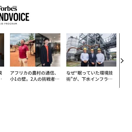
AI
なく
Spo
ow 
くり
規
アフリカの農村の通信、
なぜ“眠っていた環境技
実
小1の壁。2人の挑戦者が
術”が、下水インフラを
動
手にした「次なる武器」
変えたのか──産総研×
モ
月島JFEアクアソリュー
ションの10年