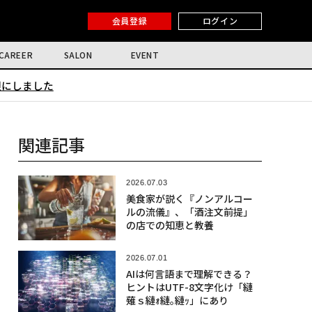
会員登録
ログイン
CAREER
SALON
EVENT
限にしました
関連記事
2026.07.03
美食家が説く『ノンアルコー
ルの流儀』、「酒注文前提」
の店での知恵と教養
2026.07.01
AIは何言語まで理解できる？
ヒントはUTF-8文字化け「縺
薙ｓ縺ｫ縺｡縺ｯ」にあり