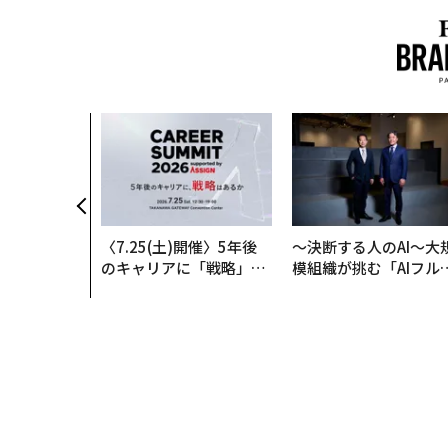
〈7.25(土)開催〉5年後
〜決断する人のAI〜大
のキャリアに「戦略」は
模組織が挑む「AIフル
あるか。トップエグゼク
装」“使う”企業から“
ティブのキャリアに触れ
く”企業へ【NTTドコ
る1日│CAREER SUMMI
ビジネス×PwC】
T 2026