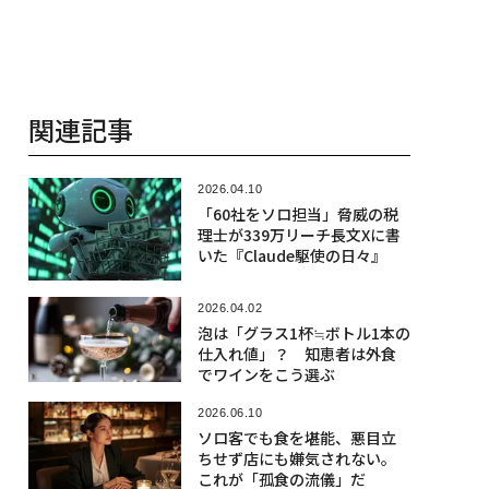
関連記事
2026.04.10
「60社をソロ担当」脅威の税
理士が339万リーチ長文Xに書
いた『Claude駆使の日々』
2026.04.02
泡は「グラス1杯≒ボトル1本の
仕入れ値」？ 知恵者は外食
でワインをこう選ぶ
2026.06.10
ソロ客でも食を堪能、悪目立
ちせず店にも嫌気されない。
これが「孤食の流儀」だ