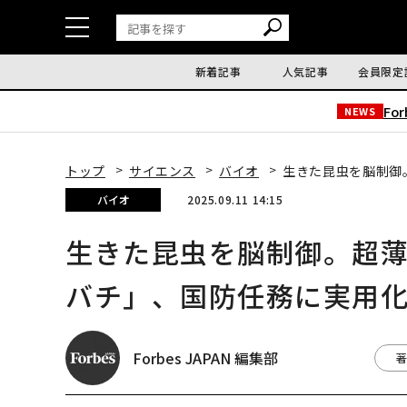
新着記事
人気記事
会員限定
Fo
NEWS
トップ
サイエンス
バイオ
生きた昆虫を脳制御
バイオ
2025.09.11 14:15
生きた昆虫を脳制御。超
バチ」、国防任務に実用
Forbes JAPAN 編集部
著