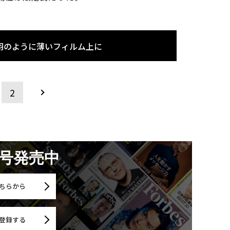
羽のように薄いフィルム上に
2
月号発売中
ちらから
登録する