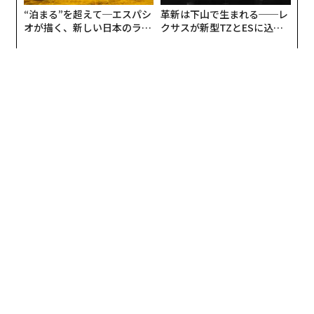
“泊まる”を超えて─エスパシ
革新は下山で生まれる──レ
オが描く、新しい日本のラグ
クサスが新型TZとESに込め
ジュアリー（中編）
た「DISCOVER」の哲学