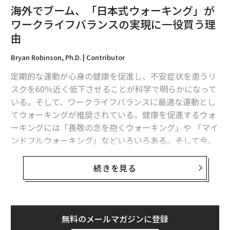
海外でブーム、「日本式ウォーキング」が
ワークライフバランスの実現に一役買う理
由
Bryan Robinson, Ph.D. | Contributor
定期的な運動が心身の健康を促進し、不安症状を患うリ
スクを60％近く低下させることが科学で明らかになって
いる。そして、ワークライフバランスに最適な運動とし
てウォーキングが推奨されている。健康を促進するウォ
ーキングには「畏敬の念を抱くウォーキング」や 「マイ
ンドフルウォーキング」などいろいろある。そして今、
「日本式ウォーキング」と呼ばれるエクササイズがネッ
ト上で話題になっている。
研究
によると、科学的裏付け
続きを見る
のあるこのインターバル速歩では、ワークライフバラン
スを充実させるために必要な体力をつけられるという。
「日本式ウォーキング」の特徴
無料のメールマガジンに登録