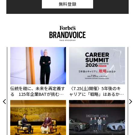
「日本式ウォーキング」という名称は、日本の著名研究
無料登録
者である能勢 博教授が提唱していることにちなんでお
り、世界中のフィットネス初心者や運動熱心な人の間で
もてはやされている。ハードルの低いこのインターバル
速歩は健康効果を約束し、従来の運動にありがちなプレ
ッシャーなしに仕事がある平日に体力をつけることがで
きる。「日本式ウォーキング」の検索回数は、7月だけ
ア
で世界で32万9000回と急増している。
の
た
〜
身体機能向上のためのフィットネスを専門とするノルウ
織
う
ェーのスポーツ用品会社
Fynd
（フィンド）の最高経営責
T
任者（CEO）トロンド・ニーランが、この高強度のウォ
伝統を礎に、未来を再定義す
〈7.25(土)開催〉5年後のキ
ーキングの習慣が世界で人気を博している理由を教えて
る 125年企業BATが挑むス
ャリアに「戦略」はあるか。
モークレスな未来
トップエグゼクティブのキャ
くれた。
リアに触れる1日│CAREER S
UMMIT 2026