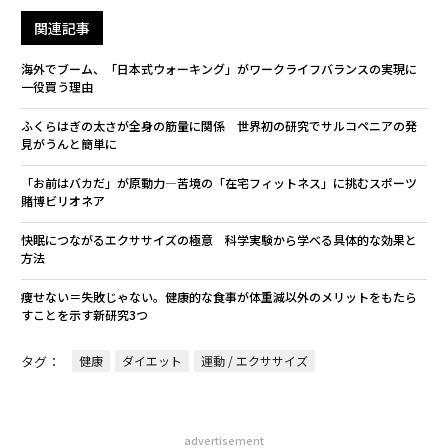
関連記事
海外でブーム、「日本式ウォーキング」がワークライフバランスの実現に
一役買う理由
ふくらはぎの太さが全身の筋量に関係 世界初の研究でサルコペニアの発
見がうんと簡単に
「お前はバカだ」が原動力―苦境の「在宅フィットネス」に挑むスポーツ
賭博ビリオネア
快眠につながるエクササイズの極意 科学実験から学べる具体的な効果と
方法
痩せない＝失敗じゃない。健康的な食事が体重減以外のメリットをもたら
すことを示す新研究3つ
タグ：
健康
ダイエット
運動 / エクササイズ
advertisement