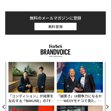
無料のメールマガジンに登録
無料登録
パ
技
無
な
防
術
た
ア
「コンディション」が成果を
「誠実さ」は競争力になるか
左右する――「BAKUNE」のTEN
──WEOYモナコで見た、く
TIALが支える「挑戦者の明
ら寿司の経営哲学
日」