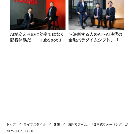
AIが変えるのは効率ではなく
〜決断する人のAI〜AI時代の
顧客体験だ──HubSpot Ja
金融パラダイムシフト、「超
panが語る「Grow Better」
個別化」の核心 【MUFG×ウ
な組織のつくり方
ェルスナビ×PwC】
トップ
ライフスタイル
健康
海外でブーム、「日本式ウォーキング」がワ
2025.08.20 17:00