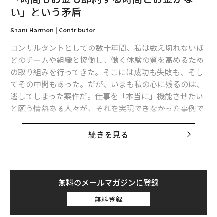
い」という矛盾
Shani Harmon | Contributor
コンサルタントとしての数十年間、私は数え切れないほ
どのチームや組織と協働し、働く体験の質を高めるため
の取り組みを行ってきた。そこには成功も失敗も、そし
てその中間もあった。だが、いまも私の心に残るのは、
逃してしまった案件だ。仕事を「本当に」機能させたい
と願う情熱ある人々が、それを実現できなかった事例で
ある。
続きを見る
提案したプロジェクトが行き詰まるとき、私は繰り返し
同じ言葉を耳にする。「今はそんな余裕がない」「他に
やらなければいけないことが多すぎる」「予算がない」
「今そこまでのコミットメントはできない」。
無料のメールマガジンに登録
無料登録
時間とお金。話は常に時間とお金に行き着く。皮肉なこ
とに、よりスマートなコラボレーションが節約してくれ