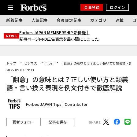
会員登録
ログイン
新着記事
人気記事
会員限定記事
カテゴリ
連載
コ
Forbes JAPAN MEMBERSHIP 新機能｜
NEWS
記事ページ内の広告表示を最小限にしました
トップ
ビジネス
Tips
「翻意」の意味とは？正しい使い方と類義語・言い
2025.09.03 19:33
「翻意」の意味とは？正しい使い方と類義
語・言い換え表現を例文付きで徹底解説
Forbes JAPAN Tips | Contributor
著者フォロー
記事を保存