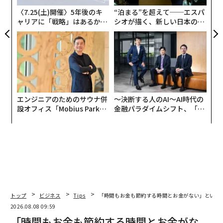
る
〈7.25(土)開催〉5年後のキ
“泊まる”を超えて──エスパ
ャリアに「戦略」はあるか。
シオが描く、新しい日本のラ
トップエグゼクティブのキャ
グジュアリー（前編）
リアに触れる1日│CAREER S
UMMIT 2026
エンジニアのためのサウナ併
〜決断する人のAI〜AI時代の
設オフィス「Mobius Park」
金融パラダイムシフト、「超
がオープン──タマディック
個別化」の核心 【MUFG×ウ
が健康経営を徹底する理由
ェルスナビ×PwC】
トップ
ビジネス
Tips
「時間もお金も節約する時間とお金がない」という
2026.08.08 09:59
「時間もお金も節約する時間とお金がな