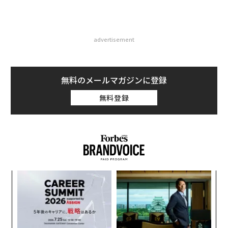
advertisement
無料のメールマガジンに登録
無料登録
義す
パ
むス
技
無
「
防
3
C