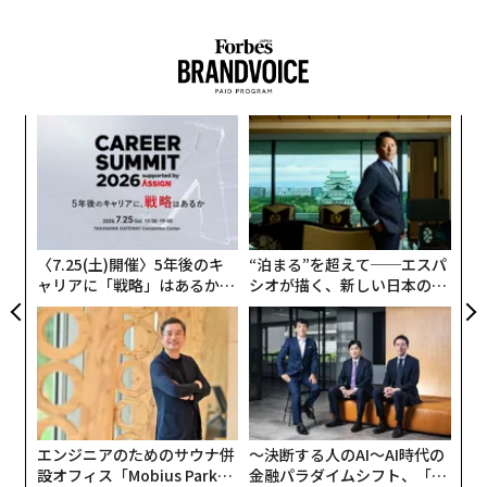
るのも、まさにこの時間とお金の2つなのだ。ここで
は、より賢く働くために私が主張したい3つの論点を紹
介する。
生産性の観点
義す
パ
むス
技
無
「この会議はメール1本で済んだはずだ」という言葉が
「
防
ミーム化したとき、私は喜んだ。ついに問題提起がマグ
3
C
カップに印刷される時代になったのだ、と。しかし間も
る
なく気づいた。それは結局、「仕事とはそういうもの
〈7.25(土)開催〉5年後のキ
“泊まる”を超えて──エスパ
だ」という長年のひどいジョークを補強しているにすぎ
ャリアに「戦略」はあるか。
シオが描く、新しい日本のラ
トップエグゼクティブのキャ
グジュアリー（前編）
ない、と。仕事はつらいものだ、なぜならそれが「仕
リアに触れる1日│CAREER S
事」だから。私たちはみな、無意味な会議や延々と続く
UMMIT 2026
メールのやり取りに時間を浪費している。「仕事とはそ
ういうものだから」と。
これは必ずしも間違いではない。仕事は本当に苦行にな
エンジニアのためのサウナ併
〜決断する人のAI〜AI時代の
り得るのだ。
Atlassian
の調査によれば、会議は72%が非
設オフィス「Mobius Park」
金融パラダイムシフト、「超