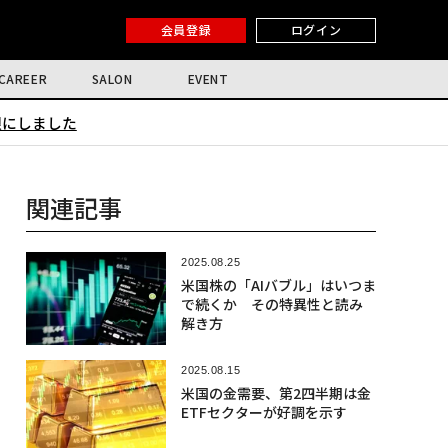
会員登録
ログイン
CAREER
SALON
EVENT
限にしました
関連記事
2025.08.25
米国株の「AIバブル」はいつま
で続くか その特異性と読み
解き方
2025.08.15
米国の金需要、第2四半期は金
ETFセクターが好調を示す