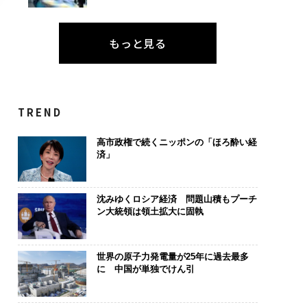
もっと見る
TREND
高市政権で続くニッポンの「ほろ酔い経
済」
沈みゆくロシア経済 問題山積もプーチ
ン大統領は領土拡大に固執
世界の原子力発電量が25年に過去最多
に 中国が単独でけん引