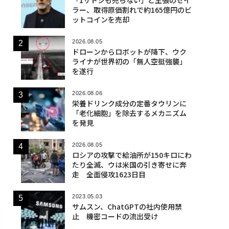
ラー、取得原価割れで約165億円のビ
ットコインを売却
2026.08.05
ドローンからロボットが降下、ウク
ライナが世界初の「無人空挺強襲」
を遂行
2026.08.06
栄養ドリンク成分の定番タウリンに
「老化細胞」を除去するメカニズム
を発見
2026.08.05
ロシアの攻撃で給油所が150キロにわ
たり全滅、ウは米国の引き寄せに奔
走 全面侵攻1623日目
2023.05.03
サムスン、ChatGPTの社内使用禁
止 機密コードの流出受け