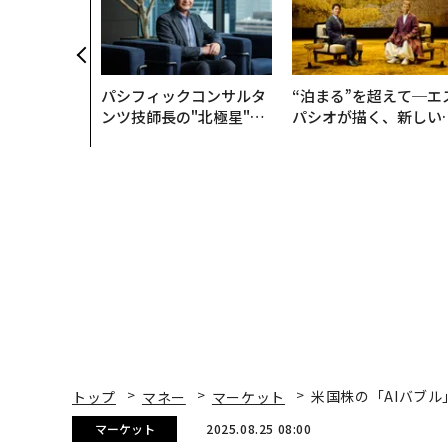
パシフィックコンサルタ
“泊まる”を超えて─エ
ンツ技師長の"北極星"。
パシオが描く、新しい
災害への無力感を乗り越
本のラグジュアリー（
え見つけた、防災一筋20
編）
年の答え
トップ
マネー
マーケット
米国株の「AIバブ
マーケット
2025.08.25 08:00