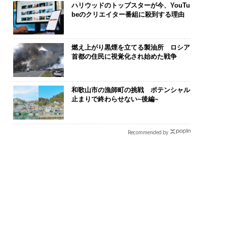
ハリウッドのトップスターが今、YouTu
beのクリエイター番組に殺到する理由
燃え上がり黒煙を立てる製油所 ロシア
首都の住民に視覚化され始めた戦争
和歌山市の漁師町の挑戦 ポテンシャル
止まりで終わらせない~後編~
Recommended by
が変えるのは効率では
〜決断する人のAI〜AI時
革新は下山で