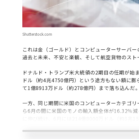
Shutterstock.com
これは金（ゴールド）とコンピューターサーバー
過去と未来、不安と楽観、そして航空貨物のスト
ドナルド・トランプ米大統領の2期目の任期が始まっ
ドル（約4兆4750億円）という途方もない額に膨
て1億8913万ドル（約278億円）まで落ち込ん
一方、同じ期間に米国のコンピューターカテゴリー
ら6月の間に米国のモノの輸入額全体が16.32
に伸び続け、6月には214億8000万ドル（約3兆