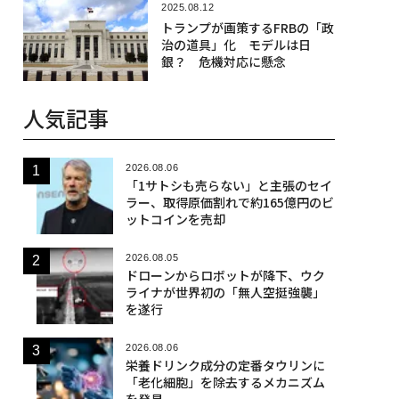
2025.08.12
トランプが画策するFRBの「政
治の道具」化 モデルは日
銀？ 危機対応に懸念
人気記事
2026.08.06
「1サトシも売らない」と主張のセイ
ラー、取得原価割れで約165億円のビ
ットコインを売却
2026.08.05
ドローンからロボットが降下、ウク
ライナが世界初の「無人空挺強襲」
を遂行
2026.08.06
栄養ドリンク成分の定番タウリンに
「老化細胞」を除去するメカニズム