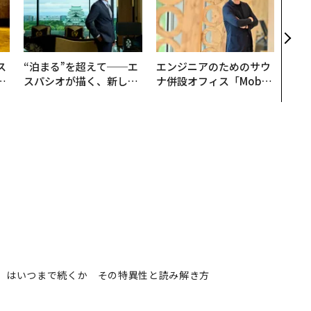
なく
Spo
ow 
くり
ス
“泊まる”を超えて──エ
エンジニアのためのサウ
日
スパシオが描く、新しい
ナ併設オフィス「Mobiu
中
日本のラグジュアリー
s Park」がオープン──
（前編）
タマディックが健康経営
を徹底する理由
ル」はいつまで続くか その特異性と読み解き方