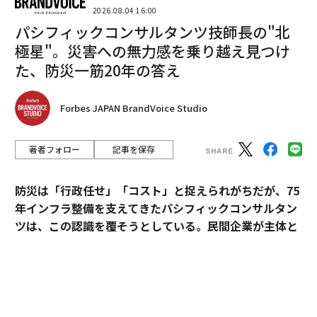
2026.08.04 16:00
パシフィックコンサルタンツ技師長の"北
極星"。災害への無力感を乗り越え見つけ
た、防災一筋20年の答え
Forbes JAPAN BrandVoice Studio
著者フォロー
記事を保存
防災は「行政任せ」「コスト」と捉えられがちだが、75
年インフラ整備を支えてきたパシフィックコンサルタン
ツは、この認識を覆そうとしている。民間企業が主体と
なる新たなビジョン「サステナ∞レジリエンス社会」を
提唱。構想の旗振り役となった技師長・平川了治に、自
身の思いと共に、ビジョンの要諦を聞いた。
翻訳＝酒匂寛