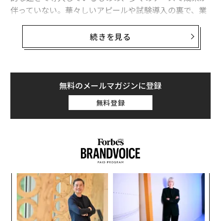
伴っていない。華々しいアピールや試験導入の裏で、業
界全体に「何かがおかしい」という空気が広がりつつあ
る。AIは新たな価値を解き放つはずだったが、多くの企
続きを見る
業にとっては、かえって混乱を増幅させているに過ぎな
い。
認知科学者のゲイリー・マーカスやハイテクコラムニス
無料のメールマガジンに登録
トのエド・ジトロンといったAI批判派は、OpenAIやAnth
無料登録
ropicのようなAI企業の真の競争優位性がどこにあるのか
問い続けている。ジトロンは今年2月、生成AIを「金
融、環境、社会における時限爆弾」と
表現し
、広く知ら
れるようになった。またマーカスによれば、真に優れた
AIシステムを構築することは可能だが、現在の主流なモ
デルやアプローチでは実現できないという。同氏は、現
〜
在のLLM（大規模言語モデル）は不誠実で予測不能であ
織
り、潜在的な危険性をはらんでいると
主張する
。
う
な
T
術
Data Axle
のCEOであるアンドリュー・フローリーは、最