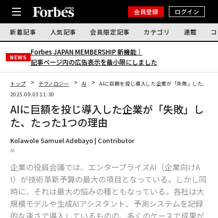
会員登録
ログイン
新着記事
人気記事
会員限定記事
カテゴリ
連載
コ
Forbes JAPAN MEMBERSHIP 新機能｜
NEWS
記事ページ内の広告表示を最小限にしました
トップ
テクノロジー
AI
AIに巨額を投じ導入した企業が「失敗」した、たっ
2025.09.03 11:30
AIに巨額を投じ導入した企業が「失敗」し
た、たった1つの理由
Kolawole Samuel Adebayo | Contributor
AI
企業の役員会議では、エンタープライズAI（企業向けA
I）が技術革新予算の最大の項目となっている。しかし同
時に、それは最大の悩みの種ともなっている。各社は大
規模モデルや生成AIアシスタント、予測システムを記録
的な速さで導入しているものの、多くのケースで成果が