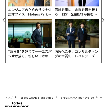
た
大の問題は最初のコードが書かれる以前に始まっている
ア
エンジニアのためのサウナ併
伝統を礎に、未来を再定義す
と考えている。「エンタープライズAIにおける成果の乖
設オフィス「Mobius Park」
る 125年企業BATが挑むス
離は驚くには当たりません。これは、野心が準備を上回
がオープン──タマディック
モークレスな未来
ったときに起こることです」と彼は語る。「多くの企業
が健康経営を徹底する理由
は、AIを『能力』ではなく『製品』であるかのように投
資し、スイッチを入れさえすればすぐに価値が生まれる
と期待してきました。しかし、AIは単独で機能するもの
ではありません。AIは高性能エンジンであり、あまりに
“泊まる”を超えて──エスパ
内製化こそ、コンサルティン
も多くの企業がそれを汚れた燃料で走らせようとしてい
シオが描く、新しい日本のラ
グの本質だ レバレジーズが
るのです」。
グジュアリー（前編）
実践する、次世代ファームの
全貌
トップ
Forbes JAPAN BrandVoice
Forbes JAPAN BrandVoice
パシ