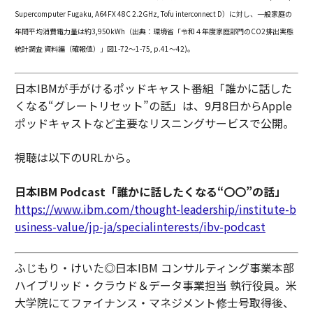
Supercomputer Fugaku, A64FX 48C 2.2GHz, Tofu interconnect D）に対し、一般家庭の
年間平均消費電力量は約3,950kWh（出典：環境省「令和４年度家庭部門のCO2排出実態
統計調査 資料編（確報値）」図1-72～1-75, p.41～42)。
日本IBMが手がけるポッドキャスト番組「誰かに話した
くなる“グレートリセット”の話」は、9月8日からApple
ポッドキャストなど主要なリスニングサービスで公開。
視聴は以下のURLから。
日本IBM Podcast「誰かに話したくなる“〇〇”の話」
https://www.ibm.com/thought-leadership/institute-b
usiness-value/jp-ja/specialinterests/ibv-podcast
ふじもり・けいた◎日本IBM コンサルティング事業本部
ハイブリッド・クラウド＆データ事業担当 執行役員。米
大学院にてファイナンス・マネジメント修士号取得後、