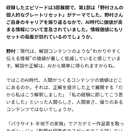
――収録したエピソードは3部展開で、第1部は「野村さんの
個人的なグレートリセット」がテーマでした。野村さん
ご自身のキャリアを振り返るなかで、AI時代に価値が高
まる情報について言及されていました。情報価値にもリ
セットの局面が訪れているのでしょうか。
野村
：現代は、解説コンテンツのような“わかりやすく
伝える情報”の価値が著しく低減していると感じていま
す。解説や正解は、AIから簡単に得られますからね。
ではこのAI時代、人間がつくるコンテンツの価値はどこ
にあるのか。それは、正解を提示した上で展開する「だ
から私はこう解釈しました」「私の経験に即してこう思
いました」といった人間らしさ、人間臭さ、偏りのある
コンテンツではないでしょうか。
「パラサイト 半地下の家族」でアカデミー作品賞を取っ
たポン・ジュノ監督が授賞式のスピーチでこう話してい