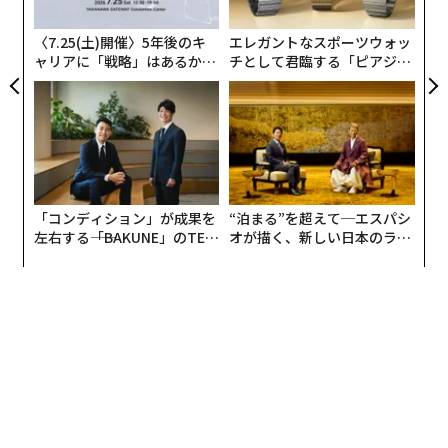
う
T
〈7.25(土)開催〉5年後のキ
エレガントなスポーツウォッ
ャリアに「戦略」はあるか。
チとして君臨する「ピアジ
トップエグゼクティブのキャ
ェ」ポロの魅力
リアに触れる1日│CAREER S
UMMIT 2026
「コンディション」が成果を
“泊まる”を超えて─エスパシ
左右する――「BAKUNE」のTEN
オが描く、新しい日本のラグ
TIALが支える「挑戦者の明
ジュアリー（中編）
日」
翻訳・編集＝遠藤宗生