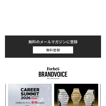
手に入れようと画策しているに違いない。他のプラット
フォーム向けにもリリースする可能性はあるが、それで
も自社の完全所有タイトルとして販売することになる。
ポケットペアは最近、『パルワールド』が1900万人のプ
レイヤーを獲得し、うち700万人は「Xbox Game Pass」
の会員だったことを明らかにした。PS版の開発について
無料のメールマガジンに登録
は、今後「検討」するとの説明にとどまっている。
無料登録
るか
挑
、く
よっ
PA
〜
織