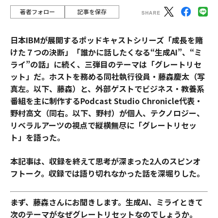
著者フォロー
記事を保存
日本IBMが展開するポッドキャストシリーズ「成長を賭
けた７つの決断」「誰かに話したくなる“生成AI”、“ミ
ライ”の話」に続く、三弾目のテーマは「グレートリセ
ット」だ。ホストを務める同社執行役員・藤森慶太（写
真左。以下、藤森）と、外部ゲストでビジネス・教養系
番組を主に制作するPodcast Studio Chronicle代表・
野村高文（同右。以下、野村）が個人、テクノロジー、
リベラルアーツの視点で縦横無尽に「グレートリセッ
ト」を語った。
本記事は、収録を終えて思考が深まった2人のスピンオ
フトーク。収録では語り切れなかった話を深堀りした。
――まず、藤森さんにお聞きします。生成AI、ミライときて
次のテーマがなぜグレートリセットなのでしょうか。