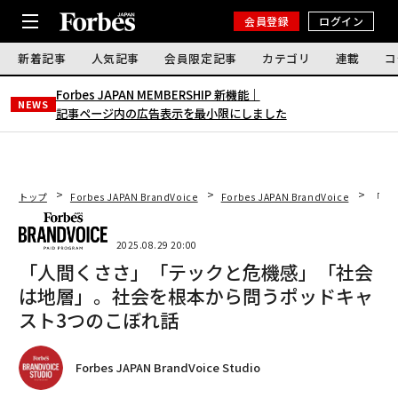
会員登録
ログイン
新着記事
人気記事
会員限定記事
カテゴリ
連載
コ
Forbes JAPAN MEMBERSHIP 新機能｜
NEWS
記事ページ内の広告表示を最小限にしました
トップ
Forbes JAPAN BrandVoice
Forbes JAPAN BrandVoice
「人
2025.08.29 20:00
「人間くささ」「テックと危機感」「社会
は地層」。社会を根本から問うポッドキャ
スト3つのこぼれ話
Forbes JAPAN BrandVoice Studio