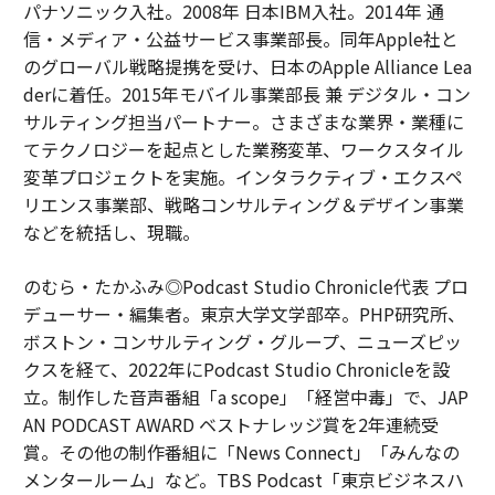
パナソニック入社。2008年 日本IBM入社。2014年 通
信・メディア・公益サービス事業部長。同年Apple社と
のグローバル戦略提携を受け、日本のApple Alliance Lea
derに着任。2015年モバイル事業部長 兼 デジタル・コン
サルティング担当パートナー。さまざまな業界・業種に
てテクノロジーを起点とした業務変革、ワークスタイル
変革プロジェクトを実施。インタラクティブ・エクスペ
リエンス事業部、戦略コンサルティング＆デザイン事業
などを統括し、現職。
のむら・たかふみ◎Podcast Studio Chronicle代表 プロ
デューサー・編集者。東京大学文学部卒。PHP研究所、
ボストン・コンサルティング・グループ、ニューズピッ
クスを経て、2022年にPodcast Studio Chronicleを設
立。制作した音声番組「a scope」「経営中毒」で、JAP
AN PODCAST AWARD ベストナレッジ賞を2年連続受
賞。その他の制作番組に「News Connect」「みんなの
メンタールーム」など。TBS Podcast「東京ビジネスハ