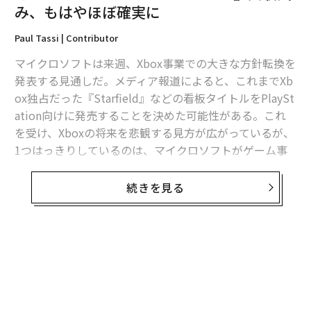
み、もはやほぼ確実に
Paul Tassi | Contributor
マイクロソフトは来週、Xbox事業での大きな方針転換を
発表する見通しだ。メディア報道によると、これまでXb
ox独占だった『Starfield』などの看板タイトルをPlaySt
ation向けに発売することを決めた可能性がある。これ
を受け、Xboxの将来を悲観する見方が広がっているが、
1つはっきりしているのは、マイクロソフトがゲーム事
業から撤退するつもりはないということだ。戦略が変わ
ったとしても、サブスクリプションサービスの「Game
続きを見る
Pass」向けであれ、XboxあるいはPS向けであれ、自社
から人気ゲームを多く輩出したいことに変わりはない。
だからこそ、この混沌とした状況の裏で、別のことが起
きているのは間違いないと、私は考えている。マイクロ
ソフトはきっと、『Palworld / パルワールド』開発元の
ポケットペアを買収し、爆発的ヒットを飛ばした同作を