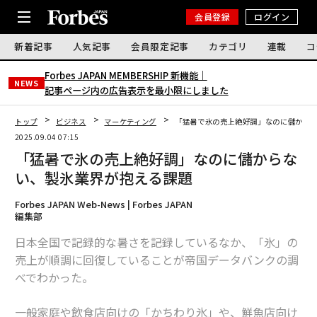
会員登録
ログイン
新着記事
人気記事
会員限定記事
カテゴリ
連載
コ
Forbes JAPAN MEMBERSHIP 新機能｜
NEWS
記事ページ内の広告表示を最小限にしました
トップ
ビジネス
マーケティング
「猛暑で氷の売上絶好調」なのに儲から
2025.09.04 07:15
「猛暑で氷の売上絶好調」なのに儲からな
い、製氷業界が抱える課題
Forbes JAPAN Web-News | Forbes JAPAN
編集部
日本全国で記録的な暑さを記録しているなか、「氷」の
売上が順調に回復していることが帝国データバンクの調
べでわかった。
一般家庭や飲食店向けの「かちわり氷」や、鮮魚店向け