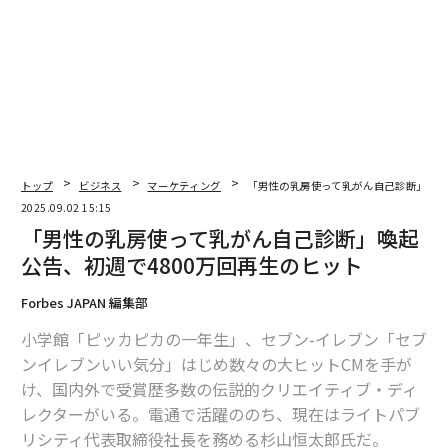
トップ
ビジネス
マーケティング
「男性の乳房使って乳がん自己診断」喚起
2025.09.02 15:15
一方で、損益面では前年度から減益となった企業が約4
「男性の乳房使って乳がん自己診断」喚起
割を占め、コロナ禍で需要が落ち込んだ2020年度（41.
公告、初週で4800万回再生のヒット
4%）に匹敵する水準となっている。これは、人件費や
梱包費、輸送費といった各種コストの増大に加え、工場
Forbes JAPAN 編集部
の老朽化に伴う設備更新も重なっているためだ。しか
小学館「ピッカピカの一年生」、セブン-イレブン「セブ
し、これらのコストを販売価格に転嫁することが難しい
ンイレブンいい気分」はじめ数々の大ヒットCMを手が
企業が多かった。
け、国内外で受賞歴多数の伝説的クリエイティブ・ディ
レクターがいる。電通で活躍ののち、現在はライトパブ
こうしたコスト管理などの課題はあるものの、かき氷店
リシティ代表取締役社長を務める杉山恒太郎氏だ。