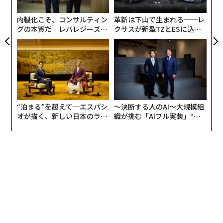
個
ェ
内製化こそ、コンサルティン
革新は下山で生まれる──レ
グの本質だ レバレジーズが
クサスが新型TZとESに込め
実践する、次世代ファームの
た「DISCOVER」の哲学
特に、近年の記録的な猛暑により、家庭での需要に加
全貌
え、コンビニコーヒー向けの需要も拡大しており、製氷
企業の4割近くが前年から増収を確保している。アイス
ポールなどの付加価値の高い小売やインバウンド客の増
加により飲食店や宿泊業向けの需要も増加。かき氷店や
“泊まる”を超えて─エスパシ
〜決断する人のAI〜大規模組
露店からの引き合いも増大するなど、冬場も工場を稼働
オが描く、新しい日本のラグ
織が挑む「AIフル実装」“使
させて夏に備えている企業もあるほどだ。
ジュアリー（中編）
う”企業から“動く”企業へ【N
TTドコモビジネス×PwC】