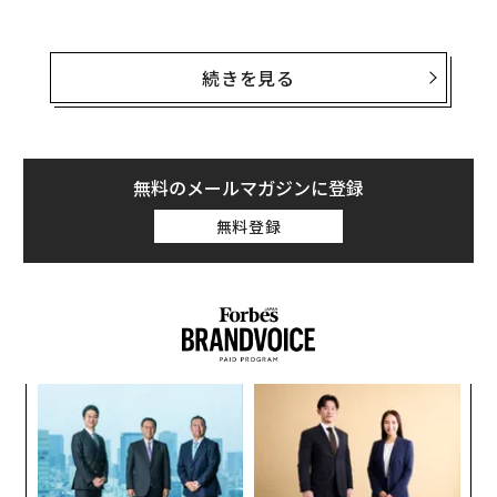
の人気や品質の高い氷の需要は確実に増えている。2025
年度の市場規模も前年度を上回る見込みだ。
氏は折しもバブル絶頂期の1991年、カンヌ国際広告祭の
日本代表審査員を務めた際、世界の公共広告の質と量に
続きを見る
出典：帝国データバンク「
全国の製氷市場について
」よ
圧倒されたという。「日本の広告が世界で一番面白い」
り
と言われていた時代、その幻想を「アウェイ」の地で打
ち砕かれたのだ。そして氏は帰国後、公共広告の分野で
文＝飯島範久
世界に挑戦を仕掛けることになる——。
無料のメールマガジンに登録
無料登録
本稿では、世界の優れた公共広告を紹介した杉山氏の著
2026年9月号発売中
書『
THINK PUBLIC 世界のクリエイティブは公共の課題に
最新号の購入はこちらから
答えを出す
』（宣伝会議刊）から2例を紹介した箇所を転載で紹介
する。
メンバーシップに登録する
キ
〜
か。
金
キャ
個
SNSのガイドラインを突破した秘策とは？
革
R S
ェ
ク
セルフチェックによる発見がしやすいにもかかわらず、