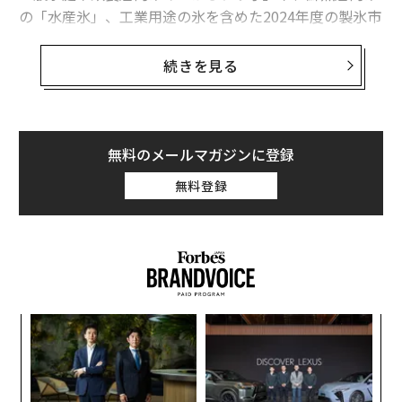
の「水産氷」、工業用途の氷を含めた2024年度の製氷市
場規模（事業者売上高ベース）は、前年度比2.9％増の6
91億円だった。これは、コロナ禍で需要が落ち込んだ20
続きを見る
20年以降4年連続で上昇しており、コロナ禍以前の水準
まで回復する勢いだ。
無料のメールマガジンに登録
無料登録
るか
A
、く
顧客
pa
〜
な
金