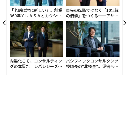
た「
関連記事
見過ごしてしまうケースも多い乳がん。世界中で数多く
「老舗は常に新しい」。創業
目先の転職ではなく「10年後
の啓発キャンペーンが行われてきたが、それでも女性が
360年ＹＵＡＳＡとカクシン
の価値」をつくる──アサイ
「男性の乳房使って乳がん自己診断」喚起公告、初週で4800万回再生のヒ
定期的に乳房を自己検診する習慣をつけるのは難しいと
ット
CEO田尻望が語る、AIを超え
ンの長期伴走型支援とは
る人の価値
されている。
「中の人」はもう不要？ 調査でわかる企業SNSで嫌われる行動
一方で人々は1日に平均110回もスマホをチェックしてい
ポスト爆買いの今、中国人旅行者が日本で「宝探し」する意外な場所
るとのデータもある。乳がんを経験した女性たちが運営
するアルゼンチンの市民団体「MACMA」は、SNSを活用
メキシコ湾をめぐる問題に一矢。テカテビールの「The Gulf of Mexico Ba
内製化こそ、コンサルティン
パシフィックコンサルタンツ
してスマホ上でセルフチェックの方法を伝えようとし
r」
グの本質だ レバレジーズが
技師長の"北極星"。災害への
た。
実践する、次世代ファームの
無力感を乗り越え見つけた、
4分で完売した20年後のウイスキー 未来の体験がヒットを生む
全貌
防災一筋20年の答え
しかし、1つ大きな課題があった。セルフチェックの方
タグ：
飲食店/レストラン
調査/調査結果
暑さ/猛暑
法をガイダンスするには実演してみせるのがベストなの
だが、女性の乳房はSNSに露出できない。
advertisement
FacebookやInstagramのガイドラインでは、厳格なヌー
ド禁止ポリシーが適用されている。皮肉なことにFacebo
okには「乳がん手術後の傷跡がある写真は許可する」と