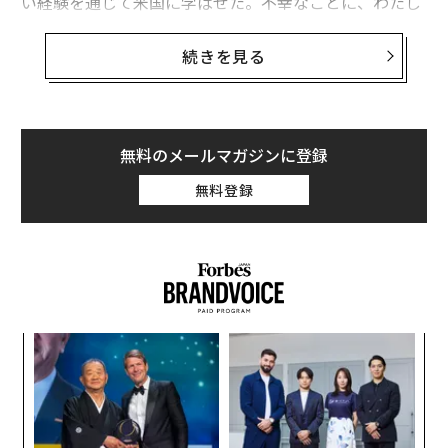
い経験を通じて米国に学ばせた。不幸なことに、わたし
たちはその教訓を、9.11攻撃に続く戦争であらためて噛
みしめることになった。
続きを見る
現在のロシア・ウクライナ戦争は、デジタル時代の戦い
で決定的に重要でありながら、いまだ十分に論じられて
いない戦訓をわたしたちに示している。非常に数が多
無料のメールマガジンに登録
く、高度にネットワーク化され、商業的に入手できる技
無料登録
術を活用することで、作戦レベルや戦略レベルで大きな
影響を与えることができるという教えだ。ウクライナは
低コストで効果の高いドローン（無人機）を利用して、
自国を防衛するだけでなく、ほんの数年前には想像もで
きなかったような仕方で
ロシア領内深くを攻撃
している
（ロシアもまたドローンでウクライナに縦深攻撃を加え
小1
〜
ている）。
にし
織
う
伝
ここで戦力を増強している真の要因はドローンそのもの
T
る
だけではなく、「ネットワーク効果」にある。ドローン
モ