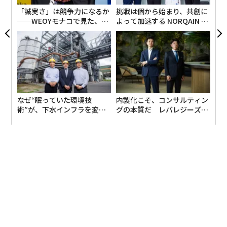
やセンサー、ソフトウェアが連携して機能することで、
「誠実さ」は競争力になるか
挑戦は個から始まり、共創に
リアルタイムのターゲティング（目標を選定し、優先順
──WEOYモナコで見た、く
よって加速する NORQAIN JA
位をつけ、適切な対応をする一連のプロセス）、情報収
ら寿司の経営哲学
PAN 特別座談会
集、大量の精密打撃を行う能力が可能になるのだ。こう
したツールは、勇猛だとはいえまだ若いウクライナ軍に
よって駆使され、ロシア軍のような、戦力の集中と消耗
戦を頼みとする伝統的な、だが侮りがたい戦闘ドクトリ
ンに依拠する敵すら上回る力を発揮している。これには
なぜ“眠っていた環境技
内製化こそ、コンサルティン
明らかに重大な含意があり、わたしたちは戦争の主要な
術”が、下水インフラを変え
グの本質だ レバレジーズが
原則のいくつかについて適用の仕方を再考しなければな
たのか──産総研×月島JFE
実践する、次世代ファームの
らない。そうしなければ、決定的に重要な次の領域を、
アクアソリューションの10年
全貌
戦いが始まる前の段階から明け渡す危険が出てくる。そ
の領域とは
宇宙
だ。