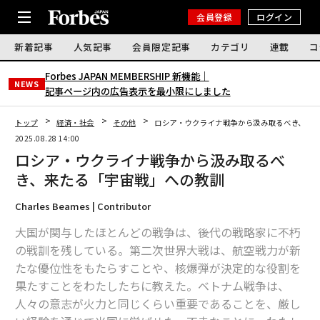
会員登録
ログイン
新着記事
人気記事
会員限定記事
カテゴリ
連載
コ
Forbes JAPAN MEMBERSHIP 新機能｜
NEWS
記事ページ内の広告表示を最小限にしました
トップ
経済・社会
その他
ロシア・ウクライナ戦争から汲み取るべき、来
2025.08.28 14:00
ロシア・ウクライナ戦争から汲み取るべ
き、来たる「宇宙戦」への教訓
Charles Beames | Contributor
大国が関与したほとんどの戦争は、後代の戦略家に不朽
の戦訓を残している。第二次世界大戦は、航空戦力が新
たな優位性をもたらすことや、核爆弾が決定的な役割を
果たすことをわたしたちに教えた。ベトナム戦争は、
人々の意志が火力と同じくらい重要であることを、厳し