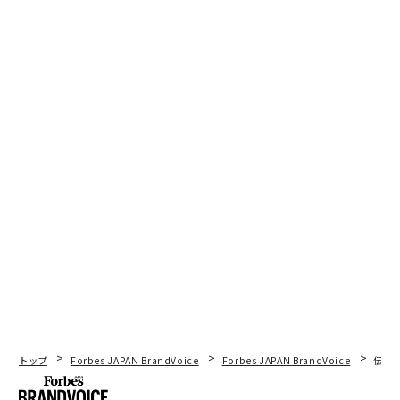
トップ
Forbes JAPAN BrandVoice
Forbes JAPAN BrandVoice
伝統