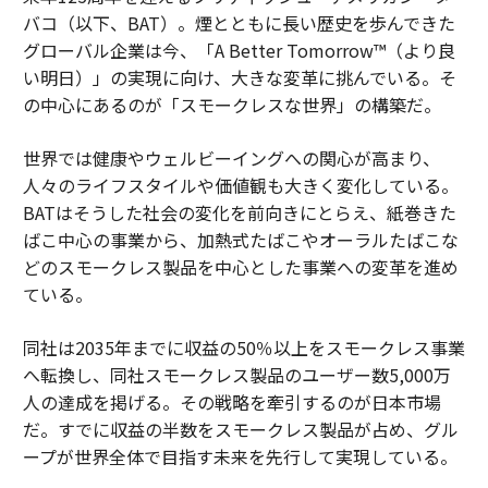
バコ（以下、BAT）。煙とともに長い歴史を歩んできた
グローバル企業は今、「A Better Tomorrow™（より良
い明日）」の実現に向け、大きな変革に挑んでいる。そ
の中心にあるのが「スモークレスな世界」の構築だ。
世界では健康やウェルビーイングへの関心が高まり、
人々のライフスタイルや価値観も大きく変化している。
BATはそうした社会の変化を前向きにとらえ、紙巻きた
ばこ中心の事業から、加熱式たばこやオーラルたばこな
どのスモークレス製品を中心とした事業への変革を進め
ている。
同社は2035年までに収益の50％以上をスモークレス事業
へ転換し、同社スモークレス製品のユーザー数5,000万
人の達成を掲げる。その戦略を牽引するのが日本市場
だ。すでに収益の半数をスモークレス製品が占め、グル
ープが世界全体で目指す未来を先行して実現している。