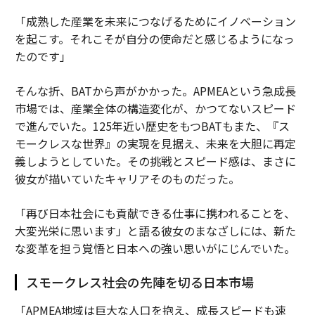
「成熟した産業を未来につなげるためにイノベーション
を起こす。それこそが自分の使命だと感じるようになっ
たのです」
そんな折、BATから声がかかった。APMEAという急成長
市場では、産業全体の構造変化が、かつてないスピード
で進んでいた。125年近い歴史をもつBATもまた、『ス
モークレスな世界』の実現を見据え、未来を大胆に再定
義しようとしていた。その挑戦とスピード感は、まさに
彼女が描いていたキャリアそのものだった。
「再び日本社会にも貢献できる仕事に携われることを、
大変光栄に思います」と語る彼女のまなざしには、新た
な変革を担う覚悟と日本への強い思いがにじんでいた。
スモークレス社会の先陣を切る日本市場
「APMEA地域は巨大な人口を抱え、成長スピードも速