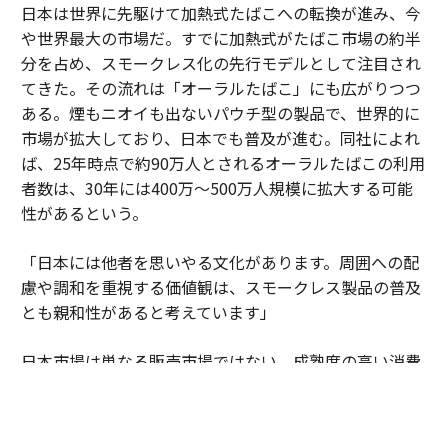
日本は世界に先駆けて加熱式たばこへの転換が進み、今
や世界最大の市場だ。すでに加熱式がたばこ市場の約半
分を占め、スモークレス化の先行モデルとして注目され
てきた。その流れは「オーラルたばこ」にも広がりつつ
ある。煙もニオイも出ないパウチ型の製品で、世界的に
市場が拡大しており、日本でも普及が進む。同社によれ
ば、25年時点で約90万人とされるオーラルたばこの利用
者数は、30年には400万～500万人規模に拡大する可能
性があるという。
「日本には他者を思いやる文化があります。周囲への配
慮や調和を重視する価値観は、スモークレス製品の普及
とも親和性があると考えています」
日本市場は単なる販売市場ではない。成熟度の高い消費
者の期待水準が企業に絶え間ない進化を促している。細
部へのこだわりや品質への妥協のない姿勢が、新しい製
品やサービスを磨き上げる場となっている。そこで培わ