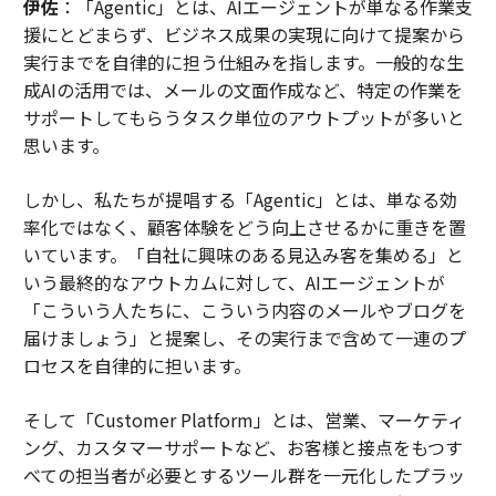
伊佐
：「Agentic」とは、AIエージェントが単なる作業支
援にとどまらず、ビジネス成果の実現に向けて提案から
実行までを自律的に担う仕組みを指します。一般的な生
成AIの活用では、メールの文面作成など、特定の作業を
サポートしてもらうタスク単位のアウトプットが多いと
思います。
しかし、私たちが提唱する「Agentic」とは、単なる効
率化ではなく、顧客体験をどう向上させるかに重きを置
いています。「自社に興味のある見込み客を集める」と
いう最終的なアウトカムに対して、AIエージェントが
「こういう人たちに、こういう内容のメールやブログを
届けましょう」と提案し、その実行まで含めて一連のプ
ロセスを自律的に担います。
そして「Customer Platform」とは、営業、マーケティ
ング、カスタマーサポートなど、お客様と接点をもつす
べての担当者が必要とするツール群を一元化したプラッ