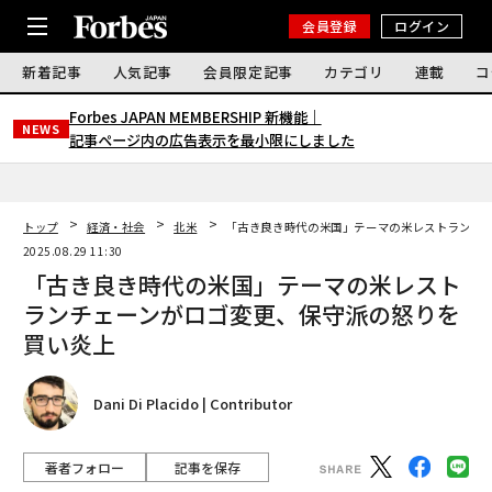
会員登録
ログイン
新着記事
人気記事
会員限定記事
カテゴリ
連載
コ
Forbes JAPAN MEMBERSHIP 新機能｜
NEWS
記事ページ内の広告表示を最小限にしました
トップ
経済・社会
北米
「古き良き時代の米国」テーマの米レストランチ
2025.08.29 11:30
「古き良き時代の米国」テーマの米レスト
ランチェーンがロゴ変更、保守派の怒りを
買い炎上
Dani Di Placido | Contributor
著者フォロー
記事を保存