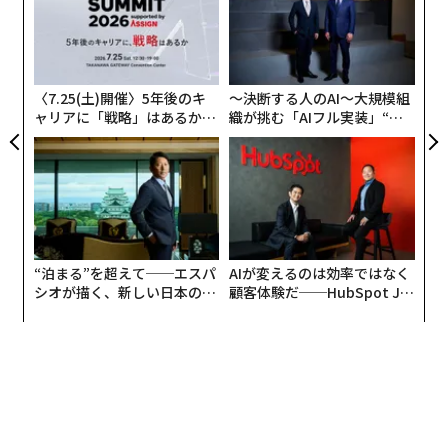
ン
「
─
ら
〈7.25(土)開催〉5年後のキ
〜決断する人のAI〜大規模組
ャリアに「戦略」はあるか。
織が挑む「AIフル実装」“使
トップエグゼクティブのキャ
う”企業から“動く”企業へ【N
リアに触れる1日│CAREER S
TTドコモビジネス×PwC】
UMMIT 2026
“泊まる”を超えて──エスパ
AIが変えるのは効率ではなく
シオが描く、新しい日本のラ
顧客体験だ──HubSpot Ja
グジュアリー（前編）
panが語る「Grow Better」
な組織のつくり方