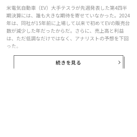
米電気自動車（EV）大手テスラが先週発表した第4四半
期決算には、誰も大きな期待を寄せていなかった。2024
年は、同社が15年前に上場して以来で初めてEVの販売台
数が減少した年だったからだ。さらに、売上高と利益
は、ただ低調なだけではなく、アナリストの予想を下回
った。
それでも、テスラの1月30日の決算説明会では、イーロ
続きを見る
ン・マスクが「現実歪曲フィールド」を全開にして、自
動運転タクシーやヒューマノイドロボット、さらにはま
だ実証されていない人工知能（AI）の実力について語っ
たことで株価を上昇させた。
テスラの株価は、決算発表の当日に3％上昇し、翌日も
さらに1％上昇した。投資家は、同社の四半期の純利益
の23億ドル（約3580億円）の半分以上が、ビットコイン
の価格の上昇による6億ドル（約930億円）のリターン