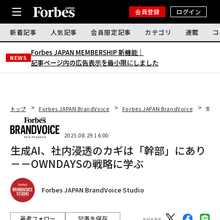
会員登録
ログイン
新着記事
人気記事
会員限定記事
カテゴリ
連載
コ
Forbes JAPAN MEMBERSHIP 新機能｜
NEWS
記事ページ内の広告表示を最小限にしました
トップ
Forbes JAPAN BrandVoice
Forbes JAPAN BrandVoice
生成A
2025.08.29 16:00
生成AI、社内浸透のカギは「幹部」にあり
－－OWNDAYSの戦略に学ぶ
Forbes JAPAN BrandVoice Studio
著者フォロー
記事を保存