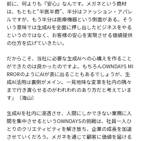
前に、何よりも『安心』なんです。メガネという商材
は、もともと“半医半商”、半分はファッション・アパレ
ルですが、もう半分は医療機器という側面がある。そう
いう意味では生成AIを全面に押し出したビジネスをやる
というのではなく、お客様の安心を実現させる価値提供
の仕方を広げていきたい。
だからこそ、当社に必要な生成AIへの心構えを作ること
ができたのは良かったのですよ。もちろんOWNDAYS MI
RRORのようにAIが表に出ることもあるでしょうが、生
成AI活用は裏側がメイン。一見地味な変革を社内の隅々
まで行き渡らせるのがわれわれのあり方だと考えていま
す」（海山）
生成AIを社内に浸透させ、人間にしかできない業務に人
間を集中させるというOWNDAYSの挑戦は、社員一人ひ
とりのクリエティビティを解き放ち、企業の成長を加速
させていくだろう。メガネを通じて顧客に価値を届ける