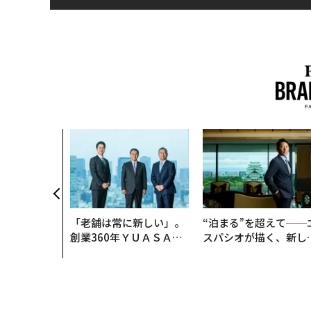
「老舗は常に新しい」。
“泊まる”を超えて──
創業360年ＹＵＡＳＡと
スパシオが描く、新し
カクシンCEO田尻望が語
日本のラグジュアリー
る、AIを超える人の価値
（前編）