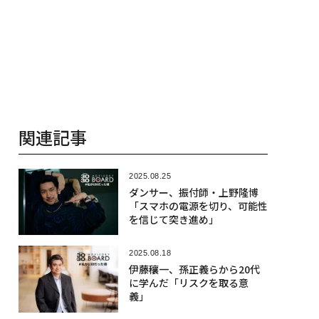
関連記事
2025.08.25
ダンサー、振付師・上野隆博
「スマホの電源を切り、可能性
を信じて突き進め」
2025.08.18
伊藤穰一、孫正義らから20代
に学んだ「リスクを取る意
義」