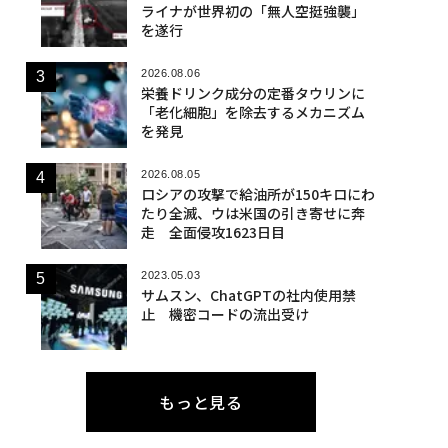
ライナが世界初の「無人空挺強襲」
を遂行
2026.08.06
栄養ドリンク成分の定番タウリンに
「老化細胞」を除去するメカニズム
を発見
2026.08.05
ロシアの攻撃で給油所が150キロにわ
たり全滅、ウは米国の引き寄せに奔
走 全面侵攻1623日目
2023.05.03
サムスン、ChatGPTの社内使用禁
止 機密コードの流出受け
もっと見る