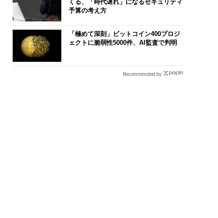
くる、「時代遅れ」になるセキュリティ
予算の考え方
「極めて深刻」ビットコイン400プロジ
ェクトに脆弱性5000件、AI監査で判明
Recommended by