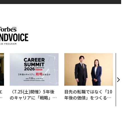
「コ
果を左
E」
「挑
エ
〈7.25(土)開催〉5年後
目先の転職ではなく「10
い
のキャリアに「戦略」は
年後の価値」をつくる─
あるか。トップエグゼク
─アサインの長期伴走型
ティブのキャリアに触れ
支援とは
る1日│CAREER SUMMI
T 2026