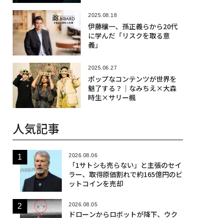
2025.08.18
伊藤穰一、孫正義らから20代
に学んだ「リスクを取る意
義」
2025.06.27
ポップなコンテンツが世界を
魅了する？│なみちえ×大森
時生×サリー楓
人気記事
2026.08.06
「1サトシも売らない」と主張のセイ
ラー、取得原価割れで約165億円のビ
ットコインを売却
2026.08.05
ドローンからロボットが降下、ウク