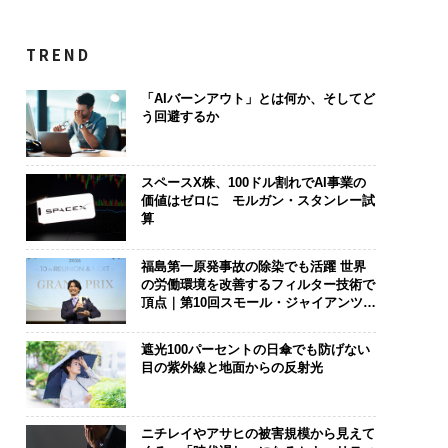
TREND
「AIバーンアウト」とは何か、そしてど
う回避するか
スペースX株、100ドル割れでAI事業の
価値はゼロに モルガン・スタンレー試
算
福島第一原発事故の除染でも活躍 世界
の労働環境を改善するフィルター技術で
頂点｜第10回スモール・ジャイアンツ
アワード
遮光100パーセントの日傘でも防げない
目の紫外線と地面からの反射光
ニチレイやアサヒの被害規模から見えて