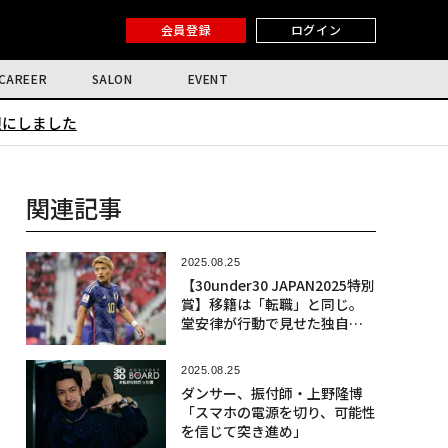
会員登録
ログイン
CAREER
SALON
EVENT
限にしました
関連記事
2025.08.25
【30under30 JAPAN2025特別
賞】移籍は「転職」と同じ。
堂安律が行動で見せた独自の
リーダーシップ論
2025.08.25
ダンサー、振付師・上野隆博
「スマホの電源を切り、可能性
を信じて突き進め」