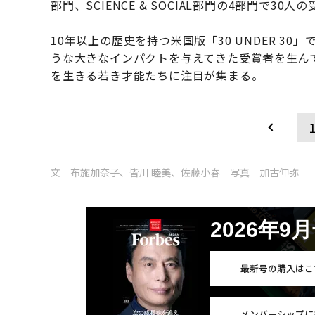
部門、SCIENCE & SOCIAL部門の4部門で30
10年以上の歴史を持つ米国版「30 UNDER 
うな大きなインパクトを与えてきた受賞者を生ん
を生きる若き才能たちに注目が集まる。
文＝布施加奈子、皆川 睦美、佐藤小春 写真＝加古伸弥
2026年9
最新号の購入はこ
メンバーシップに