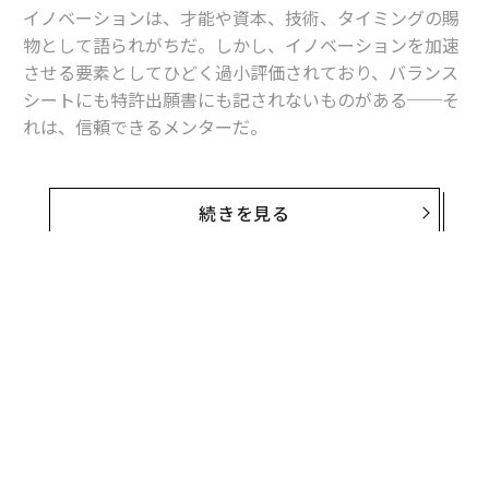
イノベーションは、才能や資本、技術、タイミングの賜
物として語られがちだ。しかし、イノベーションを加速
させる要素としてひどく過小評価されており、バランス
シートにも特許出願書にも記されないものがある──そ
れは、信頼できるメンターだ。
あなたがゼロから事業を立ち上げる起業家であれ、革新
的なプロジェクトに着手する企業のリーダーであれ、可
続きを見る
能性を押し広げる研究者であれ、適切なメンターは、進
歩を増幅させ、リスクが現実化しそうなときのセーフテ
ィーネットになり得る。
無料のメールマガジンに登録
AI、大きなインパクトをもたらす革新的な挑戦、アジャ
無料登録
イルな転換（ピボット）がもてはやされる時代に、メン
ターシップは時代遅れに感じられるかもしれない。だ
が、メンターシップは今なお重要であるばかりか、必要
不可欠だ。イノベーションがますます複雑化するなか、
すでに進路を開拓した経験があり、あなたを新たな領域