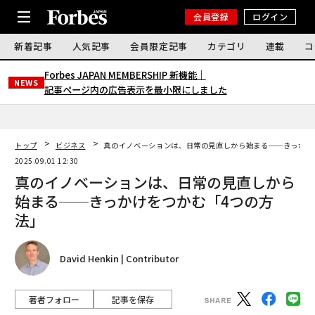
会員登録
ログイン
新着記事
人気記事
会員限定記事
カテゴリ
連載
コ
Forbes JAPAN MEMBERSHIP 新機能｜
NEWS
記事ページ内の広告表示を最小限にしました
トップ
ビジネス
真のイノベーションは、日常の見直しから始まる──きっかけ
2025.09.01 12:30
真のイノベーションは、日常の見直しから
始まる──きっかけをつかむ「4つの方
法」
David Henkin | Contributor
著者フォロー
記事を保存