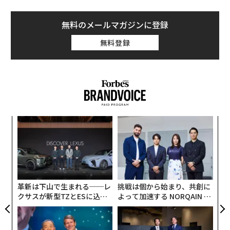
無料のメールマガジンに登録
無料登録
“
シ
グ
内
グ
実
全
革新は下山で生まれる──レ
挑戦は個から始まり、共創に
クサスが新型TZとESに込め
よって加速する NORQAIN JA
た「DISCOVER」の哲学
PAN 特別座談会