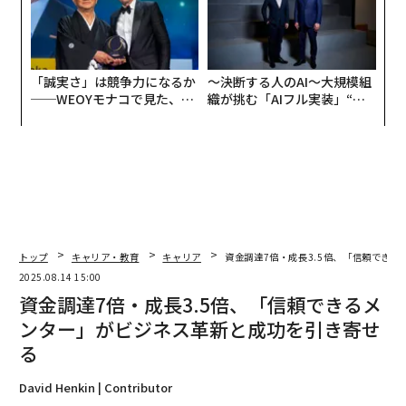
「誠実さ」は競争力になるか
〜決断する人のAI〜大規模組
──WEOYモナコで見た、く
織が挑む「AIフル実装」“使
ら寿司の経営哲学
う”企業から“動く”企業へ【N
TTドコモビジネス×PwC】
トップ
キャリア・教育
キャリア
資金調達7倍・成長3.5倍、「信頼でき
2025.08.14 15:00
資金調達7倍・成長3.5倍、「信頼できるメ
ンター」がビジネス革新と成功を引き寄せ
る
David Henkin | Contributor