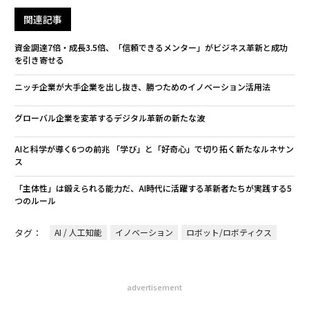
関連記事
資金調達7倍・成長3.5倍、「信頼できるメンター」がビジネス革新と成功
を引き寄せる
ニッチ企業が大手企業を出し抜き、勝つためのイノベーション活用法
グローバル企業を変革するデジタル革新の新たな波
AIと科学が導く6つの前兆 「学び」と「好奇心」で切り拓く新たなルネサン
ス
「主体性」は鍛えられる能力だ、AI時代に活躍する革新者たちが実践する5
つのルール
タグ：
AI / 人工知能
イノベーション
ロボット/ロボティクス
advertisement