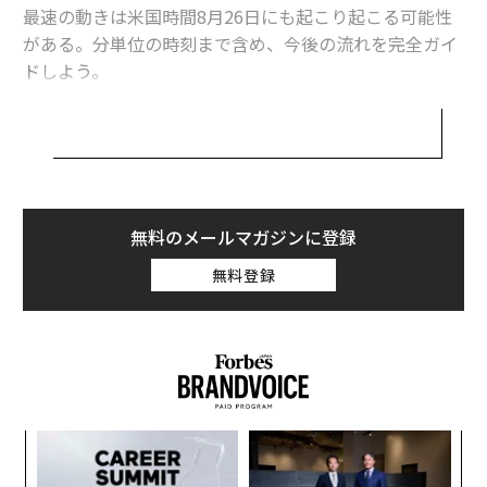
最速の動きは米国時間8月26日にも起こり起こる可能性
がある。分単位の時刻まで含め、今後の流れを完全ガイ
ドしよう。
iPhone 17シリーズは、iPhone 17、iPhone 17 Pro、iPh
one 17 Pro Maxに加え、まったく新しい超薄型モデル
（名称は「iPhone 17 Air」になる可能性）で構成される
見込みだ。
無料のメールマガジンに登録
1. アップルが基調講演の詳細を発表
無料登録
予想日時：8月26日（日本時間8月27日午前0時）
アップルは特別イベントの告知で強い印象を与えるのが
好きだ。例年と同じタイムテーブルなら、基調講演の2
週間前にあたる米国時間8月26日がその日になる。翌週
はベルリンの大型家電見本市IFAがあり、その時期の発表
革
は雑音に埋もれかねないため、最大限のインパクトを狙
ク
た「