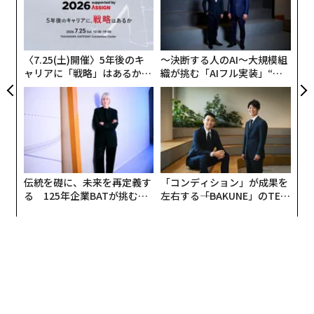
うはずだ。前週に動くことはその助けになる。
「
3
8月27日の可能性はあるが、本命は26日だ。いずれにせ
C
る
よ同じ週であるかぎり（そうであると確信している）、
〈7.25(土)開催〉5年後のキ
〜決断する人のAI〜大規模組
その後のスケジュール（予約開始、ソフトウェアの公
ャリアに「戦略」はあるか。
織が挑む「AIフル実装」“使
トップエグゼクティブのキャ
う”企業から“動く”企業へ【N
開、レビュー、発売日）は変わらない。
リアに触れる1日│CAREER S
TTドコモビジネス×PwC】
UMMIT 2026
2. 基調講演
予想日時：9月9日 午前10時（日本時間9月10日午前2
時）
伝統を礎に、未来を再定義す
「コンディション」が成果を
る 125年企業BATが挑むス
左右する――「BAKUNE」のTEN
この日付を主張してから2カ月以上になるが、すべて順
モークレスな未来
TIALが支える「挑戦者の明
調に進んでいるようだ。前日の9月8日もわずかな可能性
日」
はあるが、9日になることを確信している。
会場は、アップルのクパチーノ本社Apple Park内にある
スティーブ・ジョブズ・シアターになる公算が極めて高
い。