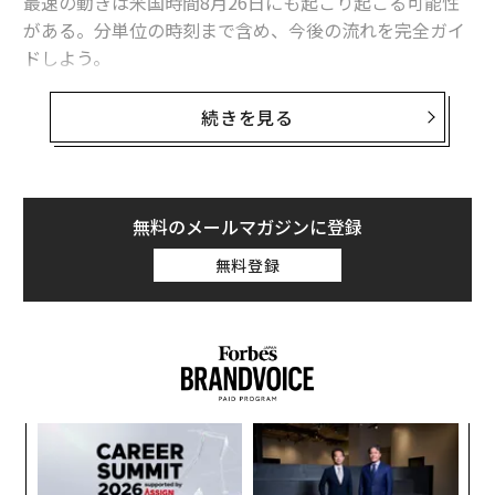
最速の動きは米国時間8月26日にも起こり起こる可能性
がある。分単位の時刻まで含め、今後の流れを完全ガイ
ドしよう。
iPhone 17シリーズは、iPhone 17、iPhone 17 Pro、iPh
続きを見る
one 17 Pro Maxに加え、まったく新しい超薄型モデル
（名称は「iPhone 17 Air」になる可能性）で構成される
見込みだ。
無料のメールマガジンに登録
1. アップルが基調講演の詳細を発表
無料登録
予想日時：8月26日（日本時間8月27日午前0時）
革
ク
た「
「