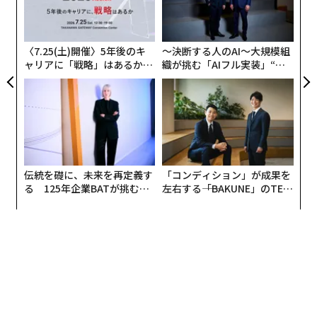
3
C
る
〈7.25(土)開催〉5年後のキ
〜決断する人のAI〜大規模組
ャリアに「戦略」はあるか。
織が挑む「AIフル実装」“使
トップエグゼクティブのキャ
う”企業から“動く”企業へ【N
リアに触れる1日│CAREER S
TTドコモビジネス×PwC】
UMMIT 2026
伝統を礎に、未来を再定義す
「コンディション」が成果を
る 125年企業BATが挑むス
左右する――「BAKUNE」のTEN
モークレスな未来
TIALが支える「挑戦者の明
日」
翻訳＝酒匂寛