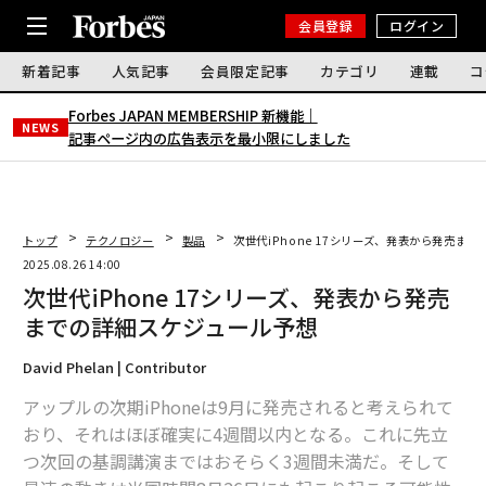
会員登録
ログイン
新着記事
人気記事
会員限定記事
カテゴリ
連載
コ
Forbes JAPAN MEMBERSHIP 新機能｜
NEWS
記事ページ内の広告表示を最小限にしました
トップ
テクノロジー
製品
次世代iPhone 17シリーズ、発表から発売ま
2025.08.26 14:00
次世代iPhone 17シリーズ、発表から発売
までの詳細スケジュール予想
David Phelan | Contributor
アップルの次期iPhoneは9月に発売されると考えられて
おり、それはほぼ確実に4週間以内となる。これに先立
つ次回の基調講演まではおそらく3週間未満だ。そして