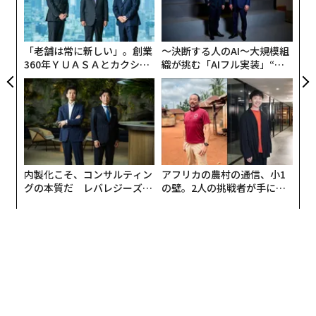
AIを高価なツールにしている。しかし、その状況は変わ
ア
る
りつつある。「
Positron AI
（ポジトロンAI）」、「
Groq
モ
（グロック）」、「
Cerebras Systems
（セレブラス・シ
「老舗は常に新しい」。創業
〜決断する人のAI〜大規模組
ステムズ）」、「
Sambanova Systems
（サンバノバ・
360年ＹＵＡＳＡとカクシン
織が挑む「AIフル実装」“使
システムズ）」といった新興ハードウェア企業が推論コ
CEO田尻望が語る、AIを超え
う”企業から“動く”企業へ【N
ストを劇的に引き下げる競争を繰り広げており、AIは現
る人の価値
TTドコモビジネス×PwC】
状の贅沢品から、フリーランサーや教育者、小売業者、
起業家が日常的に活用できる身近なインフラへと変化す
るかもしれない。
内製化こそ、コンサルティン
アフリカの農村の通信、小1
グの本質だ レバレジーズが
の壁。2人の挑戦者が手にし
実践する、次世代ファームの
た「次なる武器」
全貌