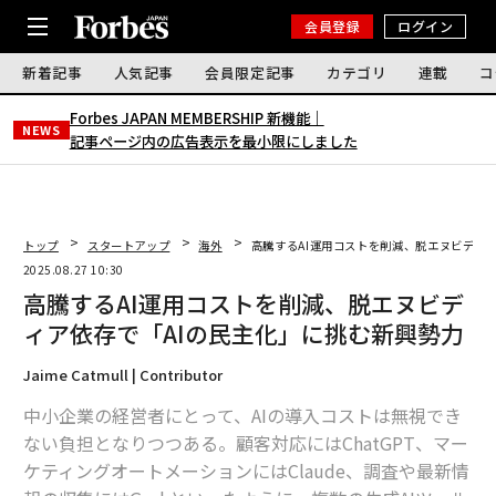
会員登録
ログイン
新着記事
人気記事
会員限定記事
カテゴリ
連載
コ
Forbes JAPAN MEMBERSHIP 新機能｜
NEWS
記事ページ内の広告表示を最小限にしました
トップ
スタートアップ
海外
高騰するAI運用コストを削減、脱エヌビディ
2025.08.27 10:30
高騰するAI運用コストを削減、脱エヌビデ
ィア依存で「AIの民主化」に挑む新興勢力
Jaime Catmull | Contributor
中小企業の経営者にとって、AIの導入コストは無視でき
ない負担となりつつある。顧客対応にはChatGPT、マー
ケティングオートメーションにはClaude、調査や最新情