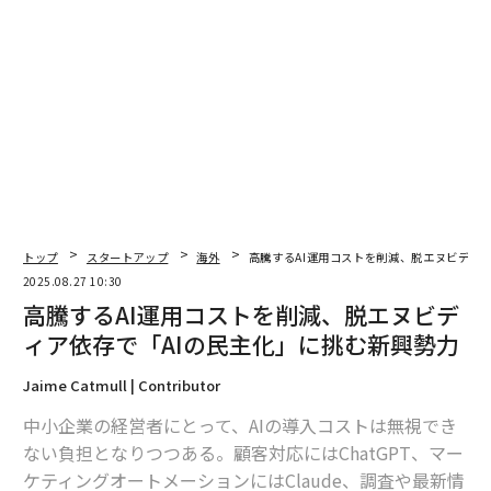
OpenAIやClaudeの「ブラウザーAIエージェント」がもたらすセキュリティ
リスク
AI / 人工知能
NVIDIA / エヌビディア
起業家/起業
タグ：
スタートアップ
生成AI
電力/電力需要
テクノロジー
GPU
advertisement
トップ
スタートアップ
海外
高騰するAI運用コストを削減、脱エヌビディ
2025.08.27 10:30
高騰するAI運用コストを削減、脱エヌビデ
ィア依存で「AIの民主化」に挑む新興勢力
Jaime Catmull | Contributor
中小企業の経営者にとって、AIの導入コストは無視でき
ない負担となりつつある。顧客対応にはChatGPT、マー
ケティングオートメーションにはClaude、調査や最新情