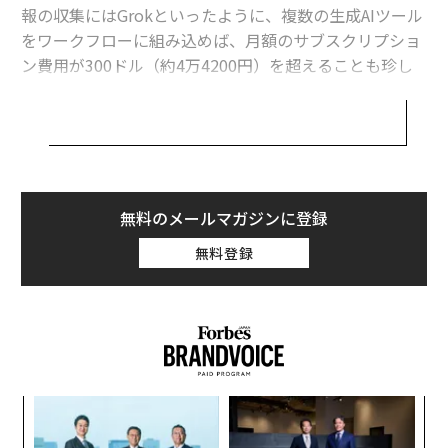
報の収集にはGrokといったように、複数の生成AIツール
をワークフローに組み込めば、月額のサブスクリプショ
ン費用が300ドル（約4万4200円）を超えることも珍し
くない。手頃な価格で利用可能とされてきたテクノロジ
ーが、実際には企業に大きな出費を強いている。
しかし、こうしたコストの多くがソフトウェアではな
く、バックエンドのハードウェアに起因していることは
あまり知られていない。AIモデルは回答を生成する際、
無料のメールマガジンに登録
学習したモデルからアウトプットを導き出す「推論」と
無料登録
呼ばれるプロセスを経る。AIの学習には巨額のコストが
かかるが、一度完了すれば済む。しかし、推論は日々数
十億回発生し、利用量に応じて増えていく。これはAIに
おける最大のランニングコストの一つであると同時に、
業界全体の電力需給を逼迫させる持続的なエネルギー需
要を生み出している。
な
術
この見えにくいコストは、個人や小規模事業者にとって
た