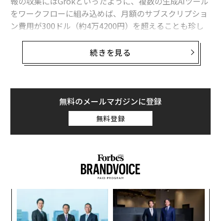
報の収集にはGrokといったように、複数の生成AIツール
をワークフローに組み込めば、月額のサブスクリプショ
ン費用が300ドル（約4万4200円）を超えることも珍し
くない。手頃な価格で利用可能とされてきたテクノロジ
ーが、実際には企業に大きな出費を強いている。
続きを見る
しかし、こうしたコストの多くがソフトウェアではな
く、バックエンドのハードウェアに起因していることは
あまり知られていない。AIモデルは回答を生成する際、
無料のメールマガジンに登録
学習したモデルからアウトプットを導き出す「推論」と
無料登録
呼ばれるプロセスを経る。AIの学習には巨額のコストが
かかるが、一度完了すれば済む。しかし、推論は日々数
十億回発生し、利用量に応じて増えていく。これはAIに
おける最大のランニングコストの一つであると同時に、
業界全体の電力需給を逼迫させる持続的なエネルギー需
要を生み出している。
な
術
この見えにくいコストは、個人や小規模事業者にとって
た
伝