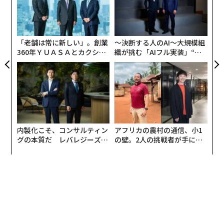
伝
AIを高価なツールにしている。しかし、その状況は変わ
ア
る
りつつある。「
Positron AI
（ポジトロンAI）」、「
Groq
モ
（グロック）」、「
Cerebras Systems
（セレブラス・シ
「老舗は常に新しい」。創業
〜決断する人のAI〜大規模組
ステムズ）」、「
Sambanova Systems
（サンバノバ・
360年ＹＵＡＳＡとカクシン
織が挑む「AIフル実装」“使
システムズ）」といった新興ハードウェア企業が推論コ
CEO田尻望が語る、AIを超え
う”企業から“動く”企業へ【N
ストを劇的に引き下げる競争を繰り広げており、AIは現
る人の価値
TTドコモビジネス×PwC】
状の贅沢品から、フリーランサーや教育者、小売業者、
起業家が日常的に活用できる身近なインフラへと変化す
るかもしれない。
内製化こそ、コンサルティン
アフリカの農村の通信、小1
これらのスタートアップの中でも、Positron AIは独自の
グの本質だ レバレジーズが
の壁。2人の挑戦者が手にし
アプローチにより投資家の関心を集め、世界の大手ネオ
実践する、次世代ファームの
た「次なる武器」
クラウドプロバイダーから最も有力な選択肢として位置
全貌
づけられている。
「AIの初期段階には、莫大なコストが伴う。AIモデルの
学習やエンドユーザーへの推論提供には、膨大な費用と
エネルギーが必要だ。推論のコストとエネルギー効率の