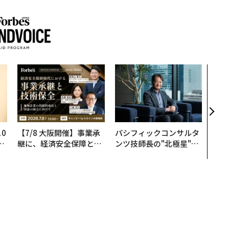
伝統
義す
が挑
来
0
【7/8 大阪開催】事業承
パシフィックコンサルタ
─
継に、経済安全保障とい
ンツ技師長の"北極星"。
型
う視点が加わるとき──
災害への無力感を乗り越
経営者が問われる新たな
え見つけた、防災一筋20
判断軸
年の答え