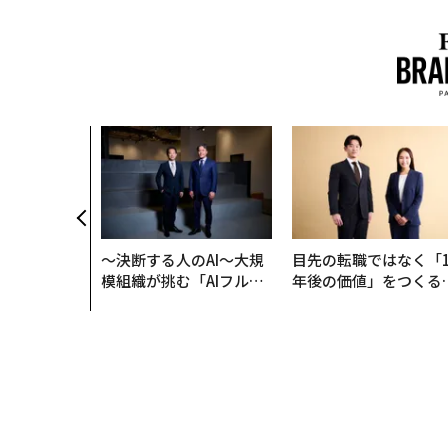
〜決断する人のAI〜大規
目先の転職ではなく「1
模組織が挑む「AIフル実
年後の価値」をつくる
装」“使う”企業から“動
─アサインの長期伴走
く”企業へ【NTTドコモ
支援とは
ビジネス×PwC】