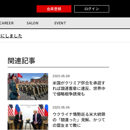
会員登録
ログイン
CAREER
SALON
EVENT
限にしました
関連記事
2025.05.08
米国がクリミア併合を承認す
れば国連憲章に違反、世界中
で侵略戦争誘発も
2025.05.06
ウクライナ情勢巡る米大統領
の「間違った」見解、かつて
の盟友まで敵に