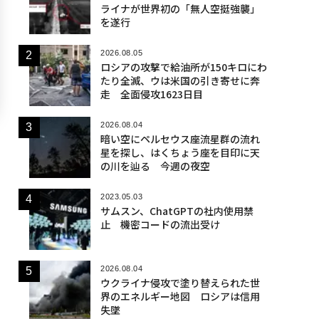
ライナが世界初の「無人空挺強襲」
を遂行
2026.08.05
ロシアの攻撃で給油所が150キロにわ
たり全滅、ウは米国の引き寄せに奔
走 全面侵攻1623日目
2026.08.04
暗い空にペルセウス座流星群の流れ
星を探し、はくちょう座を目印に天
の川を辿る 今週の夜空
2023.05.03
サムスン、ChatGPTの社内使用禁
止 機密コードの流出受け
2026.08.04
ウクライナ侵攻で塗り替えられた世
界のエネルギー地図 ロシアは信用
失墜