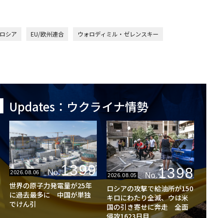
ロシア
EU/欧州連合
ウォロディミル・ゼレンスキー
Updates：ウクライナ情勢
1399
1398
No.
2026.08.06
No.
2026.08.05
世界の原子力発電量が25年
ロシアの攻撃で給油所が150
に過去最多に 中国が単独
キロにわたり全滅、ウは米
でけん引
国の引き寄せに奔走 全面
侵攻1623日目