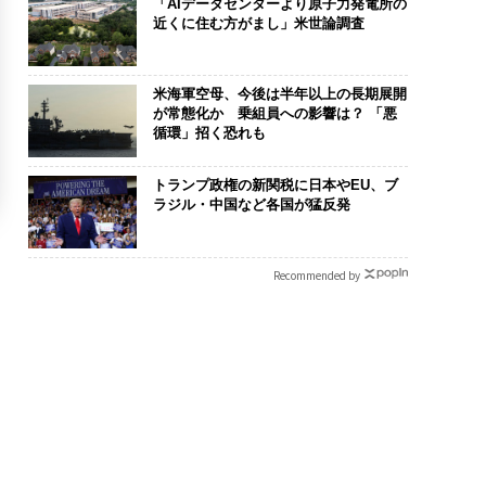
「AIデータセンターより原子力発電所の
近くに住む方がまし」米世論調査
米海軍空母、今後は半年以上の長期展開
が常態化か 乗組員への影響は？ 「悪
循環」招く恐れも
トランプ政権の新関税に日本やEU、ブ
ラジル・中国など各国が猛反発
Recommended by