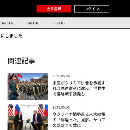
会員登録
ログイン
CAREER
SALON
EVENT
限にしました
関連記事
2025.05.08
米国がクリミア併合を承認す
れば国連憲章に違反、世界中
で侵略戦争誘発も
2025.05.06
ウクライナ情勢巡る米大統領
の「間違った」見解、かつて
の盟友まで敵に