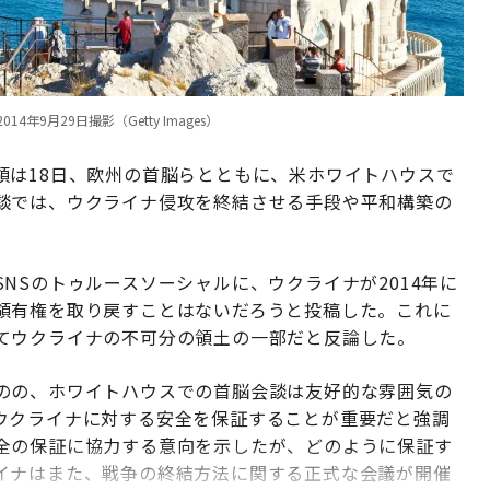
月29日撮影（Getty Images）
領は18日、欧州の首脳らとともに、米ホワイトハウスで
談では、ウクライナ侵攻を終結させる手段や平和構築の
NSのトゥルースソーシャルに、ウクライナが2014年に
領有権を取り戻すことはないだろうと投稿した。これに
てウクライナの不可分の領土の一部だと反論した。
のの、ホワイトハウスでの首脳会談は友好的な雰囲気の
ウクライナに対する安全を保証することが重要だと強調
全の保証に協力する意向を示したが、どのように保証す
イナはまた、戦争の終結方法に関する正式な会議が開催