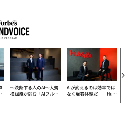
「コ
果を左
E」
「挑
タ
〜決断する人のAI〜大規
AIが変えるのは効率では
。
模組織が挑む「AIフル実
なく顧客体験だ──Hub
越
装」“使う”企業から“動
Spot Japanが語る「Gr
0
く”企業へ【NTTドコモ
ow Better」な組織のつ
ビジネス×PwC】
くり方