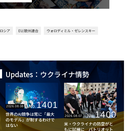
ロシア
EU/欧州連合
ウォロディミル・ゼレンスキー
Updates：ウクライナ情勢
1401
No.
2026.08.08
1400
世界のAI競争は常に「最大
No.
2026.08.07
のモデル」が制するわけで
米・ウクライナの防空がと
はない
もに試練に パトリオット