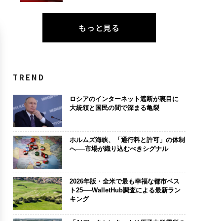
もっと見る
TREND
ロシアのインターネット遮断が裏目に
大統領と国民の間で深まる亀裂
ホルムズ海峡、「通行料と許可」の体制
へ──市場が織り込むべきシグナル
2026年版・全米で最も幸福な都市ベス
ト25──WalletHub調査による最新ラン
キング