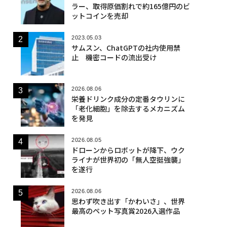
ラー、取得原価割れで約165億円のビ
ットコインを売却
2023.05.03
サムスン、ChatGPTの社内使用禁
止 機密コードの流出受け
2026.08.06
栄養ドリンク成分の定番タウリンに
「老化細胞」を除去するメカニズム
を発見
2026.08.05
ドローンからロボットが降下、ウク
ライナが世界初の「無人空挺強襲」
を遂行
2026.08.06
思わず吹き出す「かわいさ」、世界
最高のペット写真賞2026入選作品