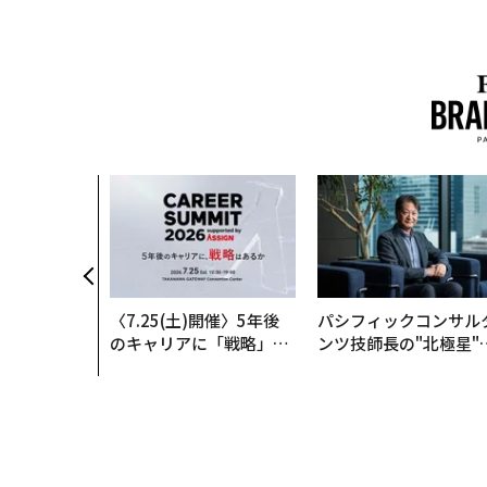
〈7.25(土)開催〉5年後
パシフィックコンサル
のキャリアに「戦略」は
ンツ技師長の"北極星"
あるか。トップエグゼク
災害への無力感を乗り
ティブのキャリアに触れ
え見つけた、防災一筋2
る1日│CAREER SUMMI
年の答え
T 2026