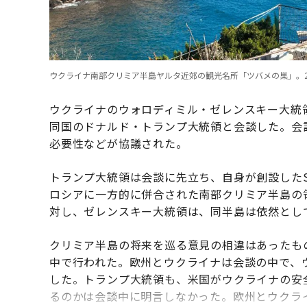
ウクライナ南部クリミア半島ヤルタ近郊の観光名所「ツバメの巣」。2014年9
ウクライナのウォロディミル・ゼレンスキー大統
同国のドナルド・トランプ大統領と会談した。会
必要性などが協議された。
トランプ大統領は会談に先立ち、自身が創設したS
ロシアに一方的に併合された南部クリミア半島の
対し、ゼレンスキー大統領は、同半島は依然とし
クリミア半島の将来を巡る意見の相違はあったも
中で行われた。欧州とウクライナは会談の中で、
した。トランプ大統領も、米国がウクライナの安
るのかは会談中に明言しなかった。欧州とウクラ