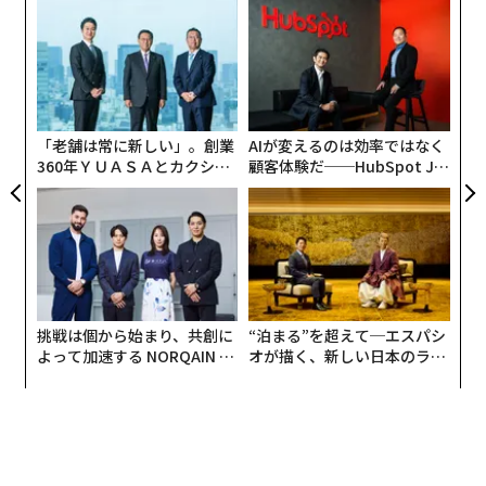
目
の
ン
伝
る
モ
「老舗は常に新しい」。創業
AIが変えるのは効率ではなく
360年ＹＵＡＳＡとカクシン
顧客体験だ──HubSpot Ja
CEO田尻望が語る、AIを超え
panが語る「Grow Better」
る人の価値
な組織のつくり方
挑戦は個から始まり、共創に
“泊まる”を超えて─エスパシ
よって加速する NORQAIN JA
オが描く、新しい日本のラグ
PAN 特別座談会
ジュアリー（中編）