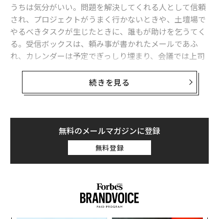
うちは気分がいい。問題を解決してくれる人として信頼
され、プロジェクトがうまく行かないときや、土壇場で
やるべきタスクが生じたときに、誰もが助けを乞うてく
る。受信ボックスは、頼み事が書かれたメールであふ
れ、カレンダーは予定でぎっしり埋まり、会議では上司
から誉め言葉をかけられる。
続きを見る
ところが時間が経つにつれ、注目を浴びているという高
揚感が薄れ、代わりに疲労や憤りが押し寄せてくる。そ
して、頼られてはいても、必ずしも評価されているわけ
ではないという感情に、心がかき乱されるようになる。
無料のメールマガジンに登録
無料登録
では、職場に欠かせない存在でいることが、強みでな
く、逆に負担になり始めるのはいつなのだろうか。そし
て、それよりも重要な疑問がある──そうした流れを、
自分の評判を傷つけずに断ち切るためにはどうすればい
いのだろうか。