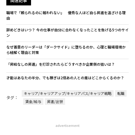
関連記事
職場で「頼られるのに報われない」 優秀な人ほど自ら昇進を遠ざける理
由
辞めどきはいつ？ 今の仕事が自分に合わなくなったことを告げる5つのサイ
ン
なぜ善意のリーダーは「ダークサイド」に堕ちるのか、心理と職場環境か
ら紐解く理由と対策
「昇給なしの昇進」を打診されたらどうすべきか――企業側の狙いは？
才能はあなたの半分、でも稼ぎは2倍――あの人との差はどこからくるのか？
キャリア/キャリアアップ/キャリアパス/キャリア戦略
転職
タグ：
賃金/給与
昇進/出世
advertisement