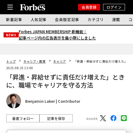
会員登録
ログイン
新着記事
人気記事
会員限定記事
カテゴリ
連載
コ
Forbes JAPAN MEMBERSHIP 新機能｜
NEWS
記事ページ内の広告表示を最小限にしました
トップ
キャリア・教育
キャリア
「昇進・昇給せずに責任だけ増えた」と
2025.08.25 15:00
「昇進・昇給せずに責任だけ増えた」とき
に、職場でキャリアを守る方法
Benjamin Laker | Contributor
著者フォロー
記事を保存