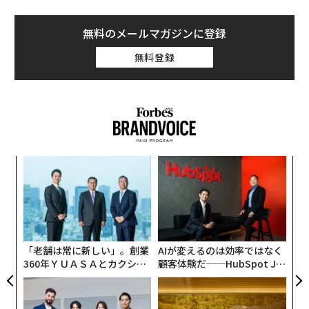
無料のメールマガジンに登録
無料登録
目
の
ン
伝
る
モ
「老舗は常に新しい」。創業
AIが変えるのは効率ではなく
360年ＹＵＡＳＡとカクシン
顧客体験だ──HubSpot Ja
CEO田尻望が語る、AIを超え
panが語る「Grow Better」
る人の価値
な組織のつくり方