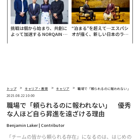
挑戦は個から始まり、共創に
“泊まる”を超えて─エスパシ
よって加速する NORQAIN JA
オが描く、新しい日本のラグ
PAN 特別座談会
ジュアリー（中編）
トップ
キャリア・教育
キャリア
職場で「頼られるのに報われない」 優
2025.08.22 10:00
職場で「頼られるのに報われない」 優秀
な人ほど自ら昇進を遠ざける理由
Benjamin Laker | Contributor
「チームの皆から頼られる存在」になるのは、はじめの