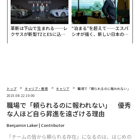
革新は下山で生まれる──レ
“泊まる”を超えて──エスパ
クサスが新型TZとESに込め
シオが描く、新しい日本のラ
た「DISCOVER」の哲学
グジュアリー（前編）
トップ
キャリア・教育
キャリア
職場で「頼られるのに報われない」 優
2025.08.22 10:00
職場で「頼られるのに報われない」 優秀
な人ほど自ら昇進を遠ざける理由
Benjamin Laker | Contributor
「チームの皆から頼られる存在」になるのは、はじめの