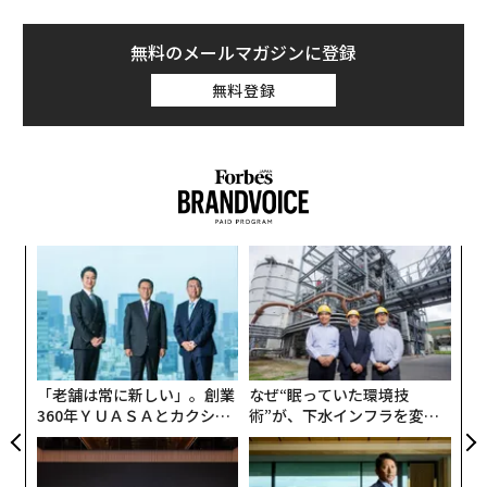
無料のメールマガジンに登録
無料登録
創に
〜
 JA
織
う
パ
T
技
無
防
「老舗は常に新しい」。創業
なぜ“眠っていた環境技
360年ＹＵＡＳＡとカクシン
術”が、下水インフラを変え
CEO田尻望が語る、AIを超え
たのか──産総研×月島JFE
る人の価値
アクアソリューションの10年