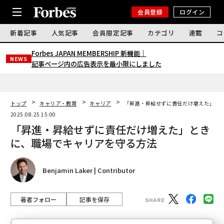
会員登録
ログイン
新着記事
人気記事
会員限定記事
カテゴリ
連載
コ
Forbes JAPAN MEMBERSHIP 新機能｜
NEWS
記事ページ内の広告表示を最小限にしました
トップ
キャリア・教育
キャリア
「昇進・昇給せずに責任だけ増えた」と
2025.08.25 15:00
「昇進・昇給せずに責任だけ増えた」とき
に、職場でキャリアを守る方法
Benjamin Laker | Contributor
著者フォロー
記事を保存