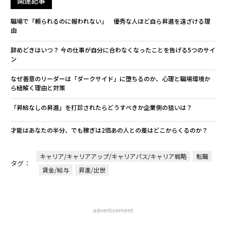
関連記事
職場で「頼られるのに報われない」 優秀な人ほど自ら昇進を遠ざける理
由
辞めどきはいつ？ 今の仕事が自分に合わなくなったことを告げる5つのサイ
ン
なぜ善意のリーダーは「ダークサイド」に堕ちるのか、心理と職場環境か
ら紐解く理由と対策
「昇給なしの昇進」を打診されたらどうすべきか――企業側の狙いは？
才能はあなたの半分、でも稼ぎは2倍――あの人との差はどこからくるのか？
キャリア/キャリアアップ/キャリアパス/キャリア戦略
転職
タグ：
賃金/給与
昇進/出世
advertisement