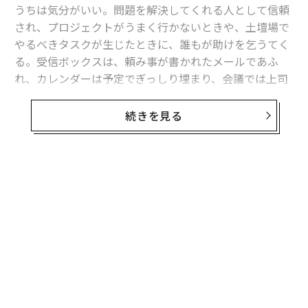
うちは気分がいい。問題を解決してくれる人として信頼
され、プロジェクトがうまく行かないときや、土壇場で
やるべきタスクが生じたときに、誰もが助けを乞うてく
る。受信ボックスは、頼み事が書かれたメールであふ
れ、カレンダーは予定でぎっしり埋まり、会議では上司
から誉め言葉をかけられる。
続きを見る
ところが時間が経つにつれ、注目を浴びているという高
揚感が薄れ、代わりに疲労や憤りが押し寄せてくる。そ
して、頼られてはいても、必ずしも評価されているわけ
ではないという感情に、心がかき乱されるようになる。
無料のメールマガジンに登録
無料登録
では、職場に欠かせない存在でいることが、強みでな
く、逆に負担になり始めるのはいつなのだろうか。そし
て、それよりも重要な疑問がある──そうした流れを、
自分の評判を傷つけずに断ち切るためにはどうすればい
いのだろうか。