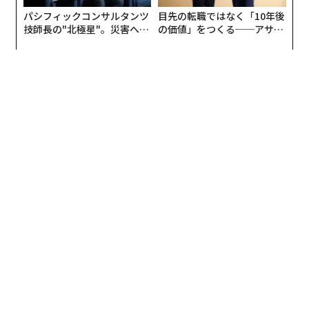
パシフィックコンサルタンツ
目先の転職ではなく「10年後
技師長の"北極星"。災害への
の価値」をつくる──アサイ
無力感を乗り越え見つけた、
ンの長期伴走型支援とは
防災一筋20年の答え