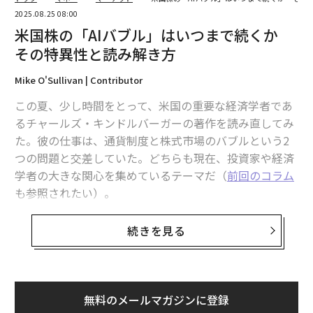
2025.08.25 08:00
米国株の「AIバブル」はいつまで続くか
その特異性と読み解き方
Mike O'Sullivan | Contributor
この夏、少し時間をとって、米国の重要な経済学者であ
るチャールズ・キンドルバーガーの著作を読み直してみ
た。彼の仕事は、通貨制度と株式市場のバブルという2
つの問題と交差していた。どちらも現在、投資家や経済
学者の大きな関心を集めているテーマだ（
前回のコラム
も参照されたい）。
キンドルバーガーの経歴はじつに興味深い。コロンビア
続きを見る
大学の博士課程の指導教官は、1913年の連邦準備法の主
要な立案者のひとりで、連邦準備制度理事会（FRB）の
前身にあたる連邦準備局の初代事務局長を務めたヘンリ
ー・パーカー・ウィリスだった。初期の勤め先のひとつ
無料のメールマガジンに登録