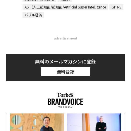
ASI（人工超知能/超知能/Artificial Super Intelligence
GPT-5
バブル経済
advertisement
無料のメールマガジンに登録
無料登録
ィン
挑
ズが
よっ
ムの
PA