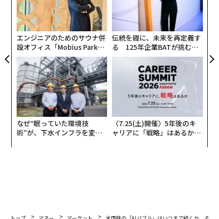
A
顧客
pa
な
エンジニアのためのサウナ併
伝統を礎に、未来を再定義す
設オフィス「Mobius Park」
る 125年企業BATが挑むス
がオープン──タマディック
モークレスな未来
が健康経営を徹底する理由
なぜ“眠っていた環境技
〈7.25(土)開催〉5年後のキ
術”が、下水インフラを変え
ャリアに「戦略」はあるか。
たのか──産総研×月島JFE
トップエグゼクティブのキャ
アクアソリューションの10年
リアに触れる1日│CAREER S
UMMIT 2026
トップ
マネー
マーケット
米国株の「AIバブル」はいつまで続くか その