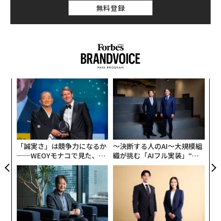
は米財務省で、そこではハリー・デクスター・ホワイト
無料登録
のもとで働いている。ホワイトはよく知られるように、
1944年のブレトンウッズ会議で英国代表の経済学者ジョ
ン・メイナード・ケインズと「対決」した人物だ。
こうした背景からキンドルバーガーは、今日の経済世界
を形づくった通貨インフラの創設に造詣が深く、自身も
ナ併
革
その後、第二次世界大戦の米国による欧州復興計画「マ
k」
ク
ーシャル・プラン」の立案者のひとりとして、その形成
ック
た「
「
に関与する機会を得ている。マーシャル・プランは戦後
由
左右
の欧州の成長促進に大きく寄与するとともに、「親切で
T
寛大な世界大国」という米国のイメージを定着させるの
日
「誠実さ」は競争力になるか
〜決断する人のAI〜大規模組
に大きな役割を果たした。これに関して、ベン・ステイ
──WEOYモナコで見た、く
織が挑む「AIフル実装」“使
ルの著書『The Marshall Plan: The Dawn of the Cold Wa
ら寿司の経営哲学
う”企業から“動く”企業へ【N
r（邦訳＝マーシャル・プラン─新世界秩序の誕生）』は
TTドコモビジネス×PwC】
読む価値がある。