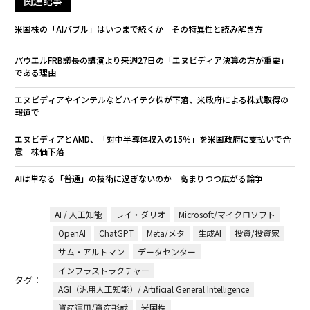
関連記事
米国株の「AIバブル」はいつまで続くか その特異性と読み解き方
パウエルFRB議長の講演より来週27日の「エヌビディア決算の方が重要」
である理由
エヌビディアやインテルなどハイテク株が下落、米政府による株式取得の
報道で
エヌビディアとAMD、「対中半導体収入の15％」を米国政府に支払いで合
意 株価下落
AIは単なる「普通」の技術に過ぎないのか─高まりつつ広がる論争
AI / 人工知能
レイ・ダリオ
Microsoft/マイクロソフト
OpenAI
ChatGPT
Meta/メタ
生成AI
投資/投資家
サム・アルトマン
データセンター
インフラストラクチャー
タグ：
AGI（汎用人工知能）/ Artificial General Intelligence
資産運用/資産形成
米国株