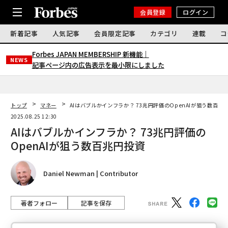
会員登録
ログイン
新着記事
人気記事
会員限定記事
カテゴリ
連載
コ
Forbes JAPAN MEMBERSHIP 新機能｜
NEWS
記事ページ内の広告表示を最小限にしました
トップ
マネー
AIはバブルかインフラか？ 73兆円評価のOpenAIが狙う数百兆
2025.08.25 12:30
AIはバブルかインフラか？ 73兆円評価の
OpenAIが狙う数百兆円投資
Daniel Newman | Contributor
著者フォロー
記事を保存