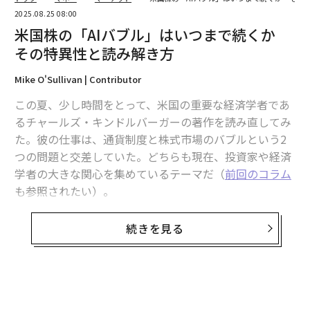
2025.08.25 08:00
米国株の「AIバブル」はいつまで続くか
その特異性と読み解き方
Mike O'Sullivan | Contributor
この夏、少し時間をとって、米国の重要な経済学者であ
るチャールズ・キンドルバーガーの著作を読み直してみ
た。彼の仕事は、通貨制度と株式市場のバブルという2
つの問題と交差していた。どちらも現在、投資家や経済
学者の大きな関心を集めているテーマだ（
前回のコラム
も参照されたい）。
キンドルバーガーの経歴はじつに興味深い。コロンビア
続きを見る
大学の博士課程の指導教官は、1913年の連邦準備法の主
要な立案者のひとりで、連邦準備制度理事会（FRB）の
前身にあたる連邦準備局の初代事務局長を務めたヘンリ
ー・パーカー・ウィリスだった。初期の勤め先のひとつ
無料のメールマガジンに登録