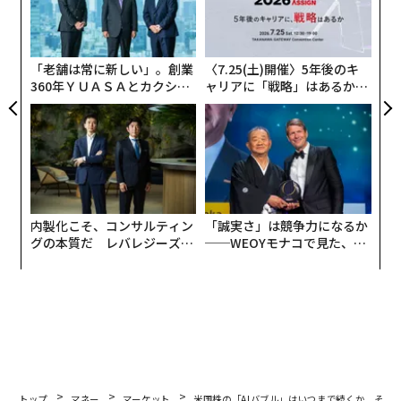
エ
設オ
が
が
「老舗は常に新しい」。創業
〈7.25(土)開催〉5年後のキ
360年ＹＵＡＳＡとカクシン
ャリアに「戦略」はあるか。
CEO田尻望が語る、AIを超え
トップエグゼクティブのキャ
る人の価値
リアに触れる1日│CAREER S
UMMIT 2026
内製化こそ、コンサルティン
「誠実さ」は競争力になるか
グの本質だ レバレジーズが
──WEOYモナコで見た、く
実践する、次世代ファームの
ら寿司の経営哲学
全貌
トップ
マネー
マーケット
米国株の「AIバブル」はいつまで続くか その