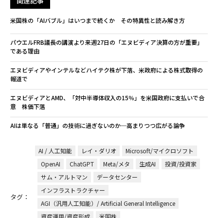
関連記事
米国株の「AIバブル」はいつまで続くか その特異性と読み解き方
パウエルFRB議長の講演より来週27日の「エヌビディア決算の方が重要」
である理由
エヌビディアやインテルなどハイテク株が下落、米政府による株式取得の
報道で
エヌビディアとAMD、「対中半導体収入の15％」を米国政府に支払いで合
意 株価下落
AIは単なる「普通」の技術に過ぎないのか─高まりつつ広がる論争
AI / 人工知能
レイ・ダリオ
Microsoft/マイクロソフト
OpenAI
ChatGPT
Meta/メタ
生成AI
投資/投資家
サム・アルトマン
データセンター
インフラストラクチャー
タグ：
AGI（汎用人工知能）/ Artificial General Intelligence
資産運用/資産形成
米国株