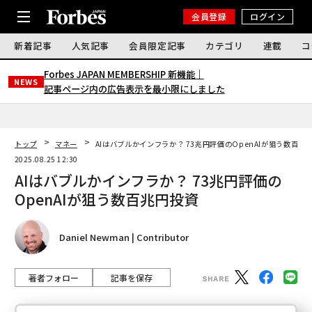
会員登録
ログイン
新着記事
人気記事
会員限定記事
カテゴリ
連載
コ
Forbes JAPAN MEMBERSHIP 新機能｜
NEWS
記事ページ内の広告表示を最小限にしました
トップ
マネー
AIはバブルかインフラか？ 73兆円評価のOpenAIが狙う数百兆
2025.08.25 12:30
AIはバブルかインフラか？ 73兆円評価の
OpenAIが狙う数百兆円投資
Daniel Newman | Contributor
著者フォロー
記事を保存