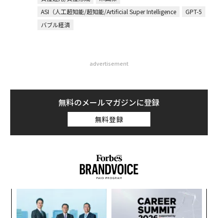
ASI（人工超知能/超知能/Artificial Super Intelligence
GPT-5
バブル経済
advertisement
無料のメールマガジンに登録
無料登録
創に
“
 JA
シ
グ