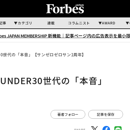
記事
カテゴリ
連載
コラムニスト
AWARD
rbes JAPAN MEMBERSHIP 新機能｜
記事ページ内の広告表示を最小
30世代の「本音」【サンゼロゼロサン1周年】
NDER30世代の「本音」
】
著者フォロー
記事を保存