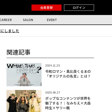
会員登録
ログイン
CAREER
SALON
EVENT
限にしました
関連記事
2024.11.23
令和ロマン・髙比良くるまの
「オリジナルの名言」とは？
2025.06.27
ポップなコンテンツが世界を
魅了する？│なみちえ×大森
時生×サリー楓