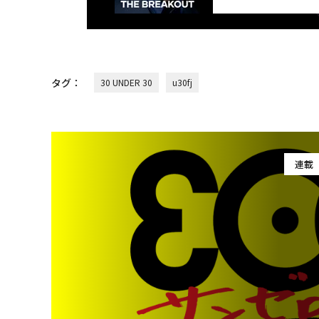
タグ：
30 UNDER 30
u30fj
連載