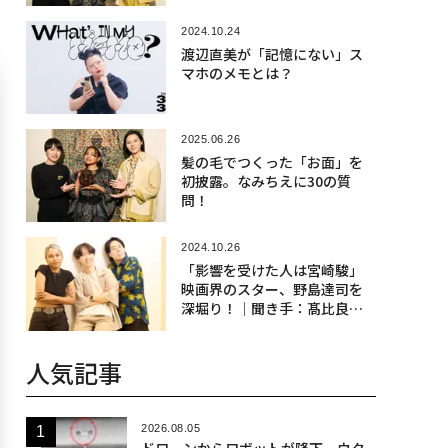
2024.10.24
渡辺直美が「記憶にない」ス
マホのメモとは？
2025.06.26
髪の毛でつくった「お面」を
初披露。なみちえに30の質
問！
2024.10.26
「影響を受けた人は宮崎駿」
映画界のスター、野島達司を
深堀り！│聞き手：髙比良く
るま&シャラ ラジマ
人気記事
2026.08.05
ドローンからロボットが降下、ウク