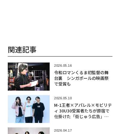
関連記事
2026.05.16
令和ロマンくるま初監督の舞
台裏 シンガポールの映画祭
で受賞も
2026.05.10
M-1王者×アパレル×モビリテ
ィ 30U30受賞者たちが原宿で
仕掛けた「街じゅう広告」の
狙い
2026.04.17