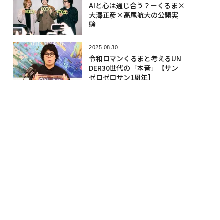
AIと心は通じ合う？ーくるま×
大澤正彦×高尾航大の公開実
験
2025.08.30
令和ロマンくるまと考えるUN
DER30世代の「本音」【サン
ゼロゼロサン1周年】
2026.05.01
「30 UNDER 30」一般エント
リー開始。新アドバイザーに
あさぎーにょや藤本壮介など
人気記事
2026.08.05
ドローンからロボットが降下、ウク
ライナが世界初の「無人空挺強襲」
を遂行