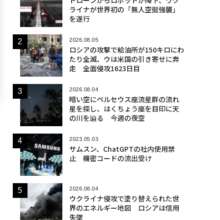
ライナが世界初の「無人空挺強襲」
を遂行
2026.08.05
ロシアの攻撃で給油所が150キロにわ
たり全滅、ウは米国の引き寄せに奔
走 全面侵攻1623日目
2026.08.04
暗い空にペルセウス座流星群の流れ
星を探し、はくちょう座を目印に天
の川を辿る 今週の夜空
2023.05.03
サムスン、ChatGPTの社内使用禁
止 機密コードの流出受け
2026.08.04
ウクライナ侵攻で塗り替えられた世
界のエネルギー地図 ロシアは信用
失墜