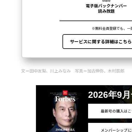
文＝田中友梨、川上みなみ 写真＝加古伸弥、木村辰郎
2026年9
最新号の購入はこ
メンバーシップに