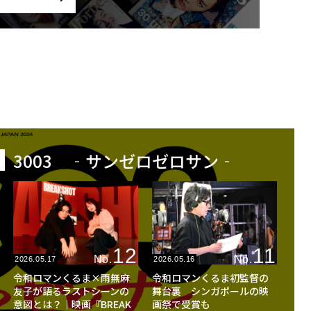
3003 ‐サンゼロゼロサン‐
12
11
No.
No.
2026.05.17
2026.05.16
令和ロマンくるま×雨無麻
令和ロマンくるま初監督の
友子が語るラストシーンの
舞台裏 シンガポールの映
意図とは？│映画『BREAK
画祭で受賞も