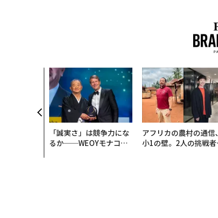
「誠実さ」は競争力にな
アフリカの農村の通信
るか──WEOYモナコで
小1の壁。2人の挑戦者
見た、くら寿司の経営哲
手にした「次なる武器
学