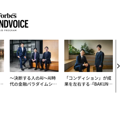
パシ
ンツ
災害
え見
年の
、
〜決断する人のAI〜AI時
「コンディション」が成
が
代の金融パラダイムシフ
果を左右する――「BAKUN
」
ト、「超個別化」の核心
E」のTENTIALが支える
【MUFG×ウェルスナビ
「挑戦者の明日」
×PwC】