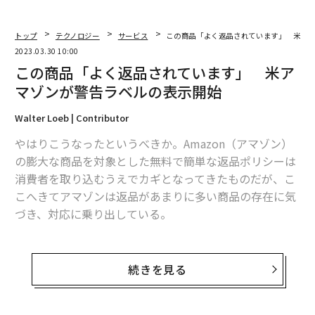
トップ
テクノロジー
サービス
この商品「よく返品されています」 米ア
2023.03.30 10:00
この商品「よく返品されています」 米ア
マゾンが警告ラベルの表示開始
Walter Loeb | Contributor
やはりこうなったというべきか。Amazon（アマゾン）
の膨大な商品を対象とした無料で簡単な返品ポリシーは
消費者を取り込むうえでカギとなってきたものだが、こ
こへきてアマゾンは返品があまりに多い商品の存在に気
づき、対応に乗り出している。
アマゾンのアンディ・ジャシー最高経営責任者（CEO）
は景気後退時にも利益を確保する取り組みの一環とし
続きを見る
て、返品率の監視を義務づけた。返品はかねて伝統的な
小売業者でも増えていた。たとえば新型コロナウイルス