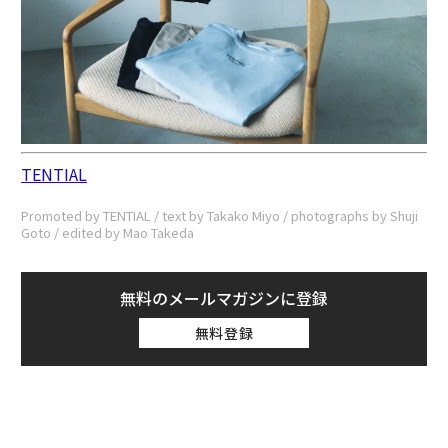
TENTIAL
Promoted by TENTIAL / text by Takako Miyo / photographs by Shuji
Goto / edited by Mao Takeda
無料のメールマガジンに登録
無料登録