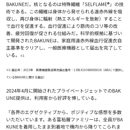
BAKUNEだ。核となるのは特殊繊維「SELFLAME®」の技
術である。この繊維は身体から発せられる遠赤外線を吸
収し、再び身体に輻射（熱エネルギーを放射）すること
で血行を促進する。血行促進により筋肉のコリ等の改
善、疲労回復が促される仕組みだ。科学的根拠に基づい
て開発されたBAKUNEは、家庭用遠赤外線血行促進衣自
主基準をクリアし、一般医療機器として届出を完了して
いる。
※1
※1:届出年：2023年 医療機器製造販売届出番号：13B1X10360000026
（ABJにて提供し
ているBAKUNEに関する届出）
2024年4月に開始されたプライベートジェットでのBAK
UNE提供は、利用客から好評を博している。
「各界のエグゼクティブから、ポジティブな感想を多数
いただいています。ある富裕層ファミリーは、全員がBA
KUNEを着用したまま到着地で機内から降りてこられま