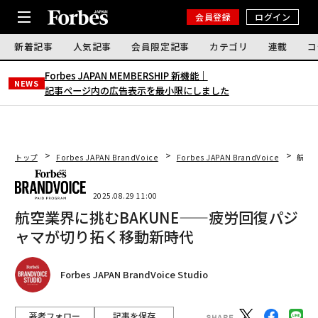
会員登録
ログイン
新着記事
人気記事
会員限定記事
カテゴリ
連載
コ
Forbes JAPAN MEMBERSHIP 新機能｜
NEWS
記事ページ内の広告表示を最小限にしました
トップ
Forbes JAPAN BrandVoice
Forbes JAPAN BrandVoice
航空
2025.08.29 11:00
航空業界に挑むBAKUNE——疲労回復パジ
ャマが切り拓く移動新時代
Forbes JAPAN BrandVoice Studio
著者フォロー
記事を保存