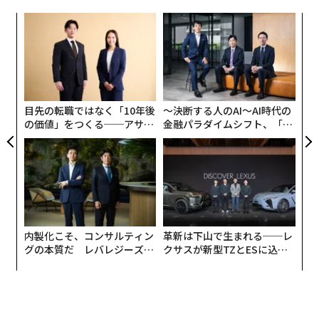
創に
「
 JA
─
ら
“
シ
グ
目先の転職ではなく「10年後
〜決断する人のAI〜AI時代の
の価値」をつくる──アサイ
金融パラダイムシフト、「超
ンの長期伴走型支援とは
個別化」の核心 【MUFG×ウ
ェルスナビ×PwC】
内製化こそ、コンサルティン
革新は下山で生まれる──レ
グの本質だ レバレジーズが
クサスが新型TZとESに込め
実践する、次世代ファームの
た「DISCOVER」の哲学
全貌