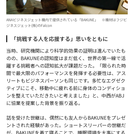
ANAビジネスジェット機内で提供されている「BAKUNE」 ※機材はフジビ
ジネスジェット(株)のFalcon
「挑戦する人を応援する」思いをともに
当時、研究機関により科学的効果の証明は進んでいたも
のの、BAKUNEの認知度はまだ低く、世界の第一線で活
躍する挑戦者への認知拡大が課題だった。「限られた時
間で最大限のパフォーマンスを発揮する必要性は、アス
リートもビジネスパーソンも同じです。多忙なエグゼク
ティブにこそ、移動中に疲れる前に身体のコンディショ
ンを整えていただきたいと考えました」と、中西がABJ
に協業を提案した背景を振り返る。
話を受けた世継は、偶然にも友人からBAKUNEをプレゼ
ントされた経験があった。ショートスリーパーの世継だ
が、BAKUNEを着て寝ることで、睡眠環境を大事にする