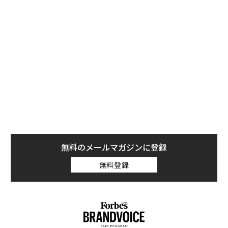
禍の間、百貨店の上客たちはよく、サイズ違いの服を
3、4着まとめて注文して郵送してもらい、購入する1着
だけ手元に残して、残りは返送していた。店舗で試着で
きなかったため、そうしないとぴったり合うサイズを選
べなかったからである。
アマゾンはここ数カ月の間に、客が購入しようとしてい
る商品の返品率が高い場合、ページの「この商品につい
て」の下に「よく返品されています」という警告ラベル
を表示するようになっている。あわせて、購入前に詳細
情報やカスタマーレビューを確認するよう促している。
テック系ネットメディアの「The Information」は、返
無料のメールマガジンに登録
品はコロナ禍の間に激増し、電子商取引（EC）業界全般
無料登録
でコストのかさむ問題になっていると指摘している。