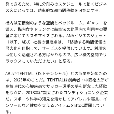
発できるため、特に分刻みのスケジュールで動くビジネ
ス客にとっては、効率的な都市間移動を可能にする。
機内は応接間のような空間とベッドルーム、ギャレーを
備え、機内食やドリンクは航空法の範囲内で利用客の要
望に応じてカスタマイズされる。ANAビジネスジェット
（以下、ABJ）社長の世継崇は、「移動する時間価値の
最大化を目指して、サービスを提供しています。利用客
は忙しく活躍される方ばかりなので、広い機内空間でリ
ラックスしていただきたい」と語る。
ABJがTENTIAL（以下テンシャル）との協業を始めたの
は、2023年のことだ。TENTIALは創業者・中西裕太郎が
高校時代の心臓疾患でサッカー選手の夢を断念した経験
を原点に、2018年に設立されたコンディショニング企業
だ。スポーツ科学の知見を活かしてアパレルや寝具、イ
ンソールなど健康を支えるアイテムをBtoC展開してい
る。