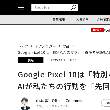
新着記事
人気記事
会員限定
Fo
NEWS
トップ
テクノロジー
製品
Google Pixel 10は「特別なAIスマホ」 責任者が
製品
2025.08.21 10:00
Google Pixel 10は
AIが私たちの行動を「先
山本 敦 | Official Columnist
著
ITジャーナリスト・ライター