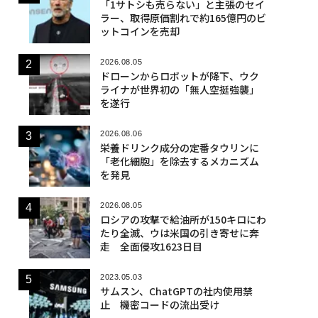
「1サトシも売らない」と主張のセイ
ラー、取得原価割れで約165億円のビ
ットコインを売却
2026.08.05
ドローンからロボットが降下、ウク
ライナが世界初の「無人空挺強襲」
を遂行
2026.08.06
栄養ドリンク成分の定番タウリンに
「老化細胞」を除去するメカニズム
を発見
2026.08.05
ロシアの攻撃で給油所が150キロにわ
たり全滅、ウは米国の引き寄せに奔
走 全面侵攻1623日目
2023.05.03
サムスン、ChatGPTの社内使用禁
止 機密コードの流出受け