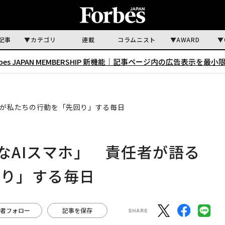
記事
カテゴリ
連載
コラムニスト
AWARD
rbes JAPAN MEMBERSHIP 新機能｜
記事ページ内の広告表示を最小
語るAIが私たちの行動を「先回り」する毎日
「特別なAIスマホ」 責任者が語る
回り」する毎日
者フォロー
記事を保存