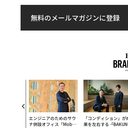
無料のメールマガジンに登録
AI〜AI時
ラダイムシフ
別化」の核心
ウェルスナビ
エンジニアのためのサウ
「コンディション」が
ナ併設オフィス「Mobiu
果を左右する――「BAKUN