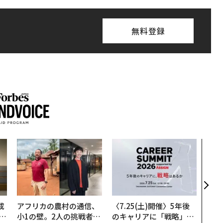
無料登録
“泊
スパ
日本
（前
成
アフリカの農村の通信、
〈7.25(土)開催〉5年後
小1の壁。2人の挑戦者が
のキャリアに「戦略」は