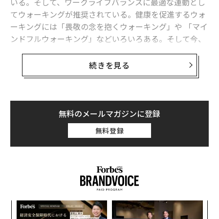
いる。そして、ワークライフバランスに最適な運動とし
てウォーキングが推奨されている。健康を促進するウォ
ーキングには「畏敬の念を抱くウォーキング」や 「マイ
ンドフルウォーキング」などいろいろある。そして今、
「日本式ウォーキング」と呼ばれるエクササイズがネッ
ト上で話題になっている。
研究
によると、科学的裏付け
続きを見る
のあるこのインターバル速歩では、ワークライフバラン
スを充実させるために必要な体力をつけられるという。
「日本式ウォーキング」の特徴
無料のメールマガジンに登録
「日本式ウォーキング」という名称は、日本の著名研究
無料登録
者である能勢 博教授が提唱していることにちなんでお
り、世界中のフィットネス初心者や運動熱心な人の間で
もてはやされている。ハードルの低いこのインターバル
速歩は健康効果を約束し、従来の運動にありがちなプレ
ッシャーなしに仕事がある平日に体力をつけることがで
きる。「日本式ウォーキング」の検索回数は、7月だけ
伝
で世界で32万9000回と急増している。
る