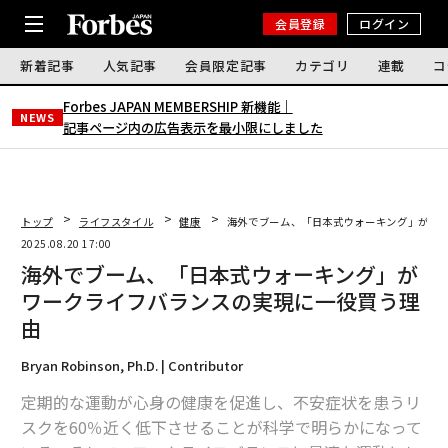
会員登録
ログイン
新着記事
人気記事
会員限定記事
カテゴリ
連載
コ
Forbes JAPAN MEMBERSHIP 新機能｜
NEWS
記事ページ内の広告表示を最小限にしました
トップ
ライフスタイル
健康
海外でブーム、「日本式ウォーキング」がワ
2025.08.20 17:00
海外でブーム、「日本式ウォーキング」が
ワークライフバランスの実現に一役買う理
由
Bryan Robinson, Ph.D. | Contributor
定期的な運動が心身の健康を促進し、不安症状を患うリ
スクを60％近く低下させることが科学で明らかになって