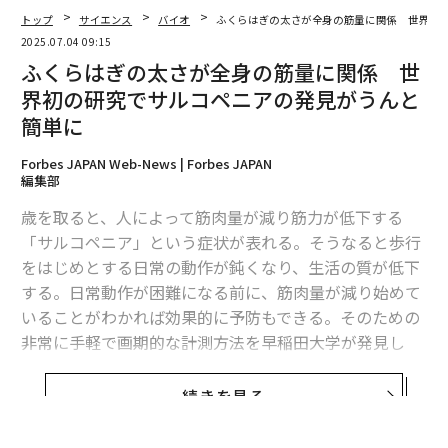
トップ
サイエンス
バイオ
ふくらはぎの太さが全身の筋量に関係 世界初
2025.07.04 09:15
ふくらはぎの太さが全身の筋量に関係 世
界初の研究でサルコペニアの発見がうんと
簡単に
Forbes JAPAN Web-News | Forbes JAPAN
編集部
歳を取ると、人によって筋肉量が減り筋力が低下する
「サルコペニア」という症状が表れる。そうなると歩行
をはじめとする日常の動作が鈍くなり、生活の質が低下
する。日常動作が困難になる前に、筋肉量が減り始めて
いることがわかれば効果的に予防もできる。そのための
翻訳＝溝口慈子
非常に手軽で画期的な計測方法を早稲田大学が発見し
た。
2026年9月号発売中
続きを見る
サルコペニア（筋肉減少症）、ロコモーションシンドロ
ーム（ロコモ）などの言葉がよく聞かれるが、運動を続