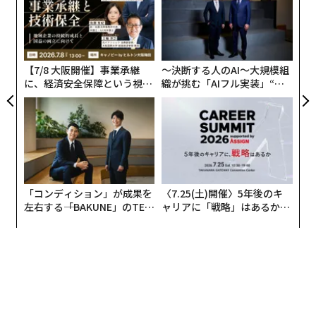
モ
“
身体機能向上のためのフィットネスを専門とするノルウ
シ
グ
ェーのスポーツ用品会社
Fynd
（フィンド）の最高経営責
任者（CEO）トロンド・ニーランが、この高強度のウォ
【7/8 大阪開催】事業承継
〜決断する人のAI〜大規模組
ーキングの習慣が世界で人気を博している理由を教えて
に、経済安全保障という視点
織が挑む「AIフル実装」“使
が加わるとき──経営者が問
う”企業から“動く”企業へ【N
くれた。
われる新たな判断軸
TTドコモビジネス×PwC】
「コンディション」が成果を
〈7.25(土)開催〉5年後のキ
左右する――「BAKUNE」のTEN
ャリアに「戦略」はあるか。
TIALが支える「挑戦者の明
トップエグゼクティブのキャ
日」
リアに触れる1日│CAREER S
UMMIT 2026