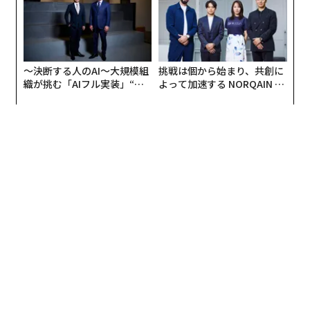
〜決断する人のAI〜大規模組
挑戦は個から始まり、共創に
織が挑む「AIフル実装」“使
よって加速する NORQAIN JA
う”企業から“動く”企業へ【N
PAN 特別座談会
TTドコモビジネス×PwC】