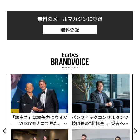
無料のメールマガジンに登録
無料登録
ナ併
“
k」
オ
ック
ジ
革
由
ク
た「
「誠実さ」は競争力になるか
パシフィックコンサルタンツ
──WEOYモナコで見た、く
技師長の"北極星"。災害への
ら寿司の経営哲学
無力感を乗り越え見つけた、
防災一筋20年の答え