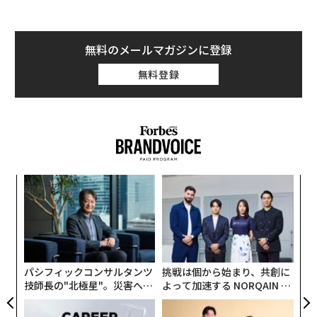
ドラフトキングスの筆頭株主となったマッケンジーは、
その年の5月にビリオネアになっていた。彼はその日、
無料のメールマガジンに登録
ギリシャ沖に浮かぶ豪華ヨットの上で、社員たちを招い
たパーティーを開いていた。
無料登録
自身の成功に酔っていたメッケンジーは、その場に居合
わせた上級プロダクト責任者の一人に、ある賭けを持ち
かけた。彼は、体重が約127キロという巨漢のその社員
に対し、「もし君が来年1月1日までに体重が100キロ未
満になったら、カリブ海に浮かぶ豪華ヨットの上の最高
るか
“
にクレージーなパーティーをプレゼントしてやろう。誰
、く
シ
グ
をそこに招待するかは、君自身が決めていい」と持ちか
「
けたのだった。
左右
T
日
パシフィックコンサルタンツ
挑戦は個から始まり、共創に
技師長の"北極星"。災害への
よって加速する NORQAIN JA
無力感を乗り越え見つけた、
PAN 特別座談会
防災一筋20年の答え