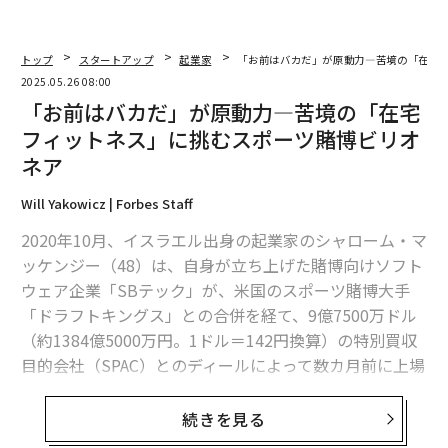
トップ
スタートアップ
起業家
「お前はバカだ」が原動力―苦境の「在宅
2025.05.26 08:00
「お前はバカだ」が原動力―苦境の「在宅
フィットネス」に挑むスポーツ賭博ビリオ
ネア
Will Yakowicz | Forbes Staff
2020年10月、イスラエル出身の起業家のシャローム・マ
ッケンジー（48）は、自身が立ち上げた賭博向けソフト
ウェア企業「SBテック」が、米国のスポーツ賭博大手
「ドラフトキングス」との合併を経て、9億7500万ドル
（約1384億5000万円。1ドル＝142円換算）の特別買収
目的会社（SPAC）とのディールによって数カ月前に上場
したことを祝っていた。
続きを見る
従業員との「賭け」が連続起業につながる