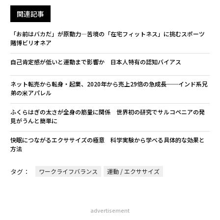
関連記事
「お前はバカだ」が原動力―苦境の「在宅フィットネス」に挑むスポーツ
賭博ビリオネア
自己肯定感が低いと運動まで影響か 日本人特有の認知バイアス
ネット転売から転身・起業、2020年から売上29倍の急成長──インド系兄
弟の米アパレル
ふくらはぎの太さが全身の筋量に関係 世界初の研究でサルコペニアの発
見がうんと簡単に
快眠につながるエクササイズの極意 科学実験から学べる具体的な効果と
方法
タグ：
ワークライフバランス
運動 / エクササイズ
advertisement