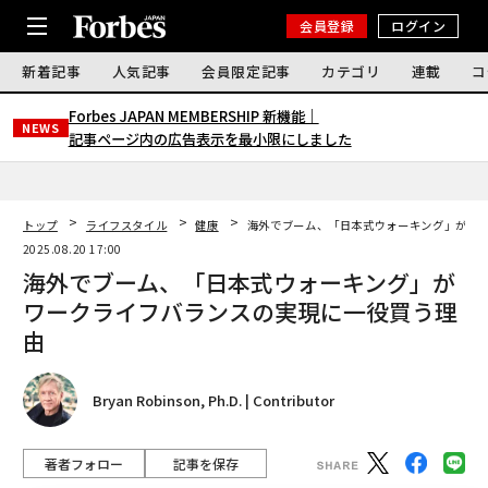
会員登録
ログイン
新着記事
人気記事
会員限定記事
カテゴリ
連載
コ
Forbes JAPAN MEMBERSHIP 新機能｜
NEWS
記事ページ内の広告表示を最小限にしました
トップ
ライフスタイル
健康
海外でブーム、「日本式ウォーキング」がワ
2025.08.20 17:00
海外でブーム、「日本式ウォーキング」が
ワークライフバランスの実現に一役買う理
由
Bryan Robinson, Ph.D. | Contributor
著者フォロー
記事を保存