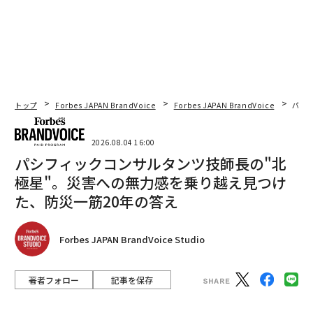
トップ
Forbes JAPAN BrandVoice
Forbes JAPAN BrandVoice
パシ
2026.08.04 16:00
パシフィックコンサルタンツ技師長の"北
極星"。災害への無力感を乗り越え見つけ
た、防災一筋20年の答え
Forbes JAPAN BrandVoice Studio
著者フォロー
記事を保存