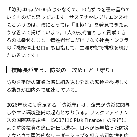
「防災は0点か100点じゃなくて、10点ずつを積み重ねて
いくものだと思っています。サステナ∞レジリエンス社
会というのは、僕にとっては『北極星』を発見できたよ
うな思いで掲げています。1人の技術者として貢献でき
るのは幸せなこと。犠牲者ゼロだけでなく社会インフラ
の『機能停止ゼロ』も目指して、生涯現役で挑戦を続け
たい思いです」
技師長が問う、防災の「攻め」と「守り」
防災を平時の事業戦略に組み込む発想の転換を後押しす
る動きが国内外で加速している。
2026年秋にも発足する「防災庁」は、企業が防災に関与
しやすい環境整備の起点となりうる。リスクファイナン
スの国際基準規格「ISO37116 Risk Finance」の発行に
より防災投資の適正評価も進み、日本が長年培った防災
ノウハウで国際的なリーダーシップを担える可能性も広