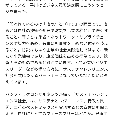
がっている。平川はビジネス意思決定層にこうメッセー
ジを送った。
「問われているのは『攻め』と『守り』の両面です。攻
めとは自社の技術や知見で防災を事業の柱として牽引す
ること。守りとは施設・ネットワーク・サプライチェー
ンの防災力を高め、有事にも事業を止めない体制を整え
ること。防災はもはや企業の社会貢献活動ではなく、新
たな事業機会であり、企業価値を高める行為であり、競
争力そのものであると考えています。民間企業やビジネ
スリーダーなど多様な方々に、サステナ∞レジリエンス
社会を共につくるパートナーとなっていただきたいと考
えています」
パシフィックコンサルタンツが描く「サステナ∞レジリ
エンス社会」は、サステナとレジリエンス、行政と民
間、二重のベストミックスを実現するとの宣言にも聞こ
える。自社にとってのフェーズフリーはどこか。見直す