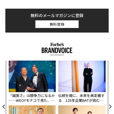
無料のメールマガジンに登録
無料登録
ィン
〜
ズが
金
ムの
個
ンツ
“
ェ
への
シ
た、
グ
「誠実さ」は競争力になるか
伝統を礎に、未来を再定義す
──WEOYモナコで見た、く
る 125年企業BATが挑むス
ら寿司の経営哲学
モークレスな未来