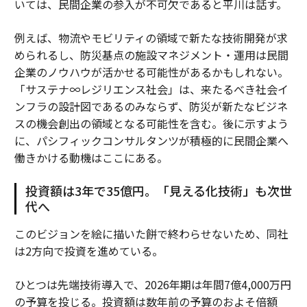
いては、民間企業の参入が不可欠であると平川は話す。
例えば、物流やモビリティの領域で新たな技術開発が求
められるし、防災基点の施設マネジメント・運用は民間
企業のノウハウが活かせる可能性があるかもしれない。
「サステナ∞レジリエンス社会」は、来たるべき社会イ
ンフラの設計図であるのみならず、防災が新たなビジネ
スの機会創出の領域となる可能性を含む。後に示すよう
に、パシフィックコンサルタンツが積極的に民間企業へ
働きかける動機はここにある。
投資額は3年で35億円。「見える化技術」も次世
代へ
このビジョンを絵に描いた餅で終わらせないため、同社
は2方向で投資を進めている。
ひとつは先端技術導入で、2026年期は年間7億4,000万円
の予算を投じる。投資額は数年前の予算のおよそ倍額