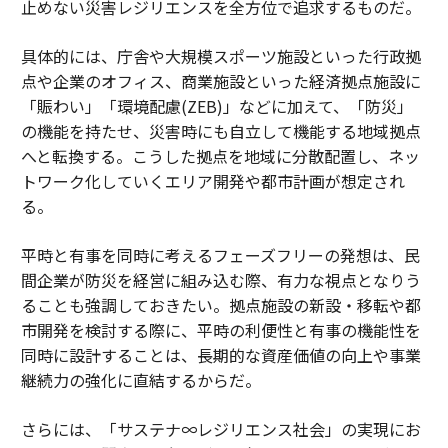
止めない災害レジリエンスを全方位で追求するものだ。
具体的には、庁舎や大規模スポーツ施設といった行政拠
点や企業のオフィス、商業施設といった経済拠点施設に
「賑わい」「環境配慮(ZEB)」などに加えて、「防災」
の機能を持たせ、災害時にも自立して機能する地域拠点
へと転換する。こうした拠点を地域に分散配置し、ネッ
トワーク化していくエリア開発や都市計画が想定され
る。
平時と有事を同時に考えるフェーズフリーの発想は、民
間企業が防災を経営に組み込む際、有力な視点となりう
ることも強調しておきたい。拠点施設の新設・移転や都
市開発を検討する際に、平時の利便性と有事の機能性を
同時に設計することは、長期的な資産価値の向上や事業
継続力の強化に直結するからだ。
さらには、「サステナ∞レジリエンス社会」の実現にお