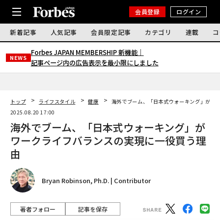
会員登録
ログイン
新着記事
人気記事
会員限定記事
カテゴリ
連載
コ
Forbes JAPAN MEMBERSHIP 新機能｜
NEWS
記事ページ内の広告表示を最小限にしました
トップ
ライフスタイル
健康
海外でブーム、「日本式ウォーキング」がワ
2025.08.20 17:00
海外でブーム、「日本式ウォーキング」が
ワークライフバランスの実現に一役買う理
由
Bryan Robinson, Ph.D. | Contributor
著者フォロー
記事を保存