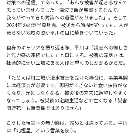
対策への過信」であった。「あんな被害が起きるなんて
思っていませんでした。津波で街が壊滅するなんて。
我々がやってきた対策への過信がありました」。そして
2024年の能登半島地震。被災から時間が経っても、人が
戻らない地域の姿が平川の目に焼きついていった。
自身のキャリアを振り返る際、平川は「災害への悔しさ
と無力感の連続でした」と口にする。被害の深刻さは、
社会的に弱い立場にある人ほど重くのしかかるからだ。
「たとえば町工場が浸水被害を受けた場合に、事業再開
には経済力が必要です。再開ができないと食い扶持がな
くなり、元気もなくなる。被災後の未来に絶望しやすく
なってしまう。被災後の避難生活などで亡くなる『災害
関連死』も無関係ではありません」
こうした現実への無力感は、諦めとは違っている。平川
は「北極星」という言葉を使う。