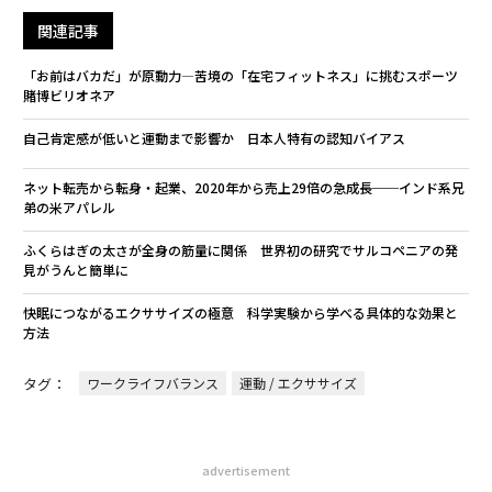
関連記事
「お前はバカだ」が原動力―苦境の「在宅フィットネス」に挑むスポーツ
賭博ビリオネア
自己肯定感が低いと運動まで影響か 日本人特有の認知バイアス
ネット転売から転身・起業、2020年から売上29倍の急成長──インド系兄
弟の米アパレル
ふくらはぎの太さが全身の筋量に関係 世界初の研究でサルコペニアの発
見がうんと簡単に
快眠につながるエクササイズの極意 科学実験から学べる具体的な効果と
方法
タグ：
ワークライフバランス
運動 / エクササイズ
advertisement