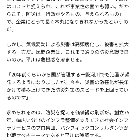
はコストと捉えられ、これが事業性の面でも弱い。だか
らこそ、防災は「行政がやるもの、与えられるもの」
で、企業にとって長く本丸になりきれなかったというの
だ。
しかし、気候変動による災害は高頻度化し、被害も拡大
する一方だ。民間企業は、これまで通りの防災意識で良
いのか。平川は危機感を滲ませる。
「20年前くらいから国が管理する一級河川でも氾濫が頻
発するようになりましたが、今や、災害の激甚化が長年
かけて積み上げてきた防災対策のスピードを上回ってい
るのです」
求められるのは、防災を捉える価値観の刷新だ。創立75
年、幅広い分野のインフラ整備を支えてきた社会インフ
ラサービスのプロ集団、パシフィックコンサルタンツが
挑戦すべきテーマであると平川は強調する。