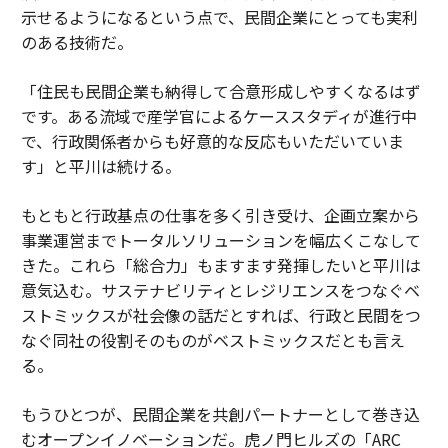
示せるようになるという点で、民間企業にとっても実利
のある技術だ。
「住民も民間企業も納得して合意形成しやすくなるはず
です。ある流域で産学官によるケーススタディが進行中
で、行政関係者からも好意的な反応もいただいていま
す」と平川は続ける。
もともと行政基点の仕事を多く引き受け、企画立案から
事業運営までトータルソリューションを幅広くこなして
きた。これら「総合力」もますます発揮したいと平川は
意気込む。サステナビリティとレジリエンスをつなぐベ
ストミックスが社会像の話だとすれば、行政と民間をつ
なぐ同社の役割そのものがベストミックスだとも言え
る。
もうひとつが、民間企業を共創パートナーとして巻き込
むオープンイノベーションだ。虎ノ門ヒルズの「ARC