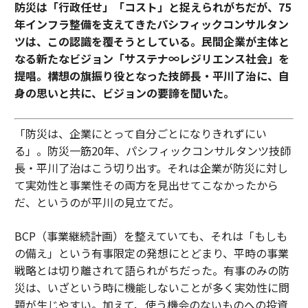
防災は「行政任せ」「コスト」と捉えられがちだが、75
年インフラ整備を支えてきたパシフィックコンサルタン
ツは、この認識を覆そうとしている。民間企業が主体と
なる新たなビジョン「サステナ∞レジリエンス社会」を
提唱。構想の旗振り役となった技師長・平川了治に、自
身の思いと共に、ビジョンの要諦を聞いた。
「防災は、企業にとって自分ごとになりきれずにい
る」。防災一筋20年、パシフィックコンサルタンツ技師
長・平川了治はこう切り出す。それは企業が防災に対し
て実効性と事業性その両方を見出せてこなかったから
だ、というのが平川の見立てだ。
BCP（事業継続計画）を整えていても、それは「もしも
の備え」という有事限定の発想にとどまり、平時の事業
戦略とは切り離されて語られがちだった。有事のみの防
災は、いざという時に機能しないことが多く実効性に問
題が生じやすい。加えて、使う機会のないものへの投資