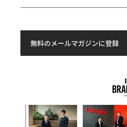
無料のメールマガジンに登録
、未来を再定
年企業BAT
ークレスな未