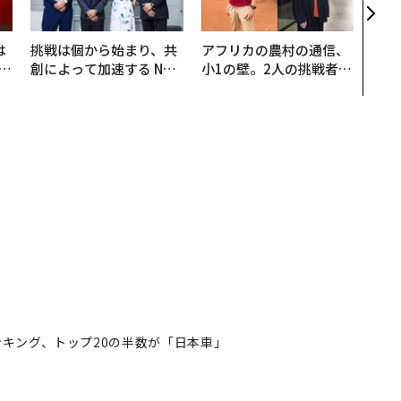
学
は
挑戦は個から始まり、共
アフリカの農村の通信、
b
創によって加速する NOR
小1の壁。2人の挑戦者が
r
QAIN JAPAN 特別座談会
手にした「次なる武器」
つ
キング、トップ20の半数が「日本車」