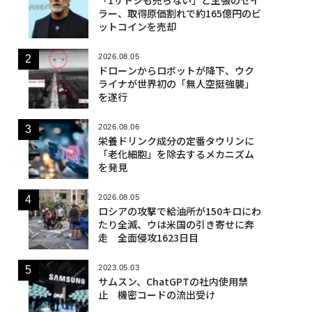
ラー、取得原価割れで約165億円のビ
ットコインを売却
2026.08.05
ドローンからロボットが降下、ウク
ライナが世界初の「無人空挺強襲」
を遂行
2026.08.06
栄養ドリンク成分の定番タウリンに
「老化細胞」を除去するメカニズム
を発見
2026.08.05
ロシアの攻撃で給油所が150キロにわ
たり全滅、ウは米国の引き寄せに奔
走 全面侵攻1623日目
2023.05.03
サムスン、ChatGPTの社内使用禁
止 機密コードの流出受け