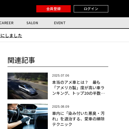
会員登録
ログイン
CAREER
SALON
EVENT
限にしました
関連記事
2025.07.06
本当のアメ車とは？ 最も
「アメリカ製」度が高い車ラ
ンキング、トップ20の半数が
「日本車」
2025.08.09
車内に「染み付いた悪臭・汚
れ」を退治する、愛車の掃除
テクニック