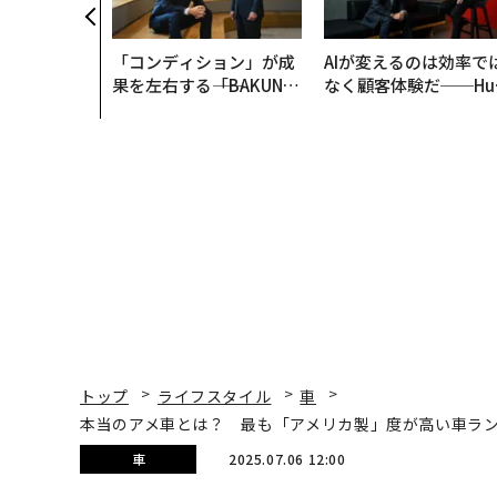
「コンディション」が成
AIが変えるのは効率で
果を左右する――「BAKUN
なく顧客体験だ──Hu
E」のTENTIALが支える
Spot Japanが語る「G
「挑戦者の明日」
ow Better」な組織の
くり方
トップ
ライフスタイル
車
本当のアメ車とは？ 最も「アメリカ製」度が高い車ラン
車
2025.07.06 12:00