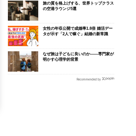
旅の質を格上げする、世界トップクラス
の空港ラウンジ5選
女性の年収公開で成婚率1.8倍 婚活デー
タが示す「2人で稼ぐ」結婚の新常識
なぜ旅は子どもに良いのか——専門家が
明かす心理学的背景
Recommended by