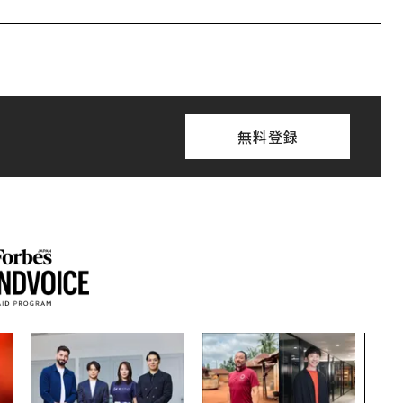
無料登録
「誠
るか
見た