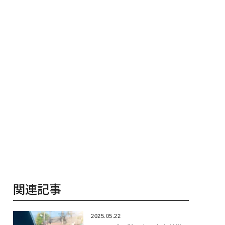
（前編）
く”企業へ【N
ビジネス×Pw
関連記事
2025.05.22