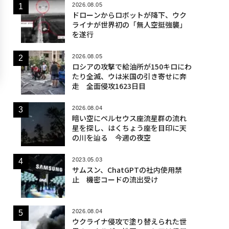
2026.08.05
ドローンからロボットが降下、ウク
ライナが世界初の「無人空挺強襲」
を遂行
2026.08.05
ロシアの攻撃で給油所が150キロにわ
たり全滅、ウは米国の引き寄せに奔
走 全面侵攻1623日目
2026.08.04
暗い空にペルセウス座流星群の流れ
星を探し、はくちょう座を目印に天
の川を辿る 今週の夜空
2023.05.03
サムスン、ChatGPTの社内使用禁
止 機密コードの流出受け
2026.08.04
ウクライナ侵攻で塗り替えられた世