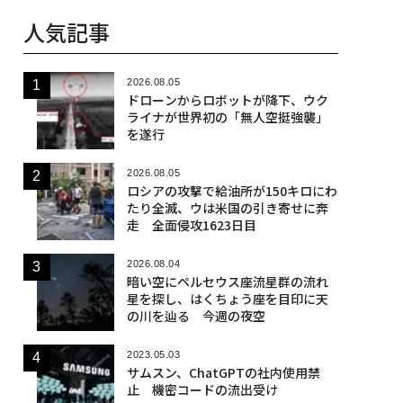
人気記事
2026.08.05
ドローンからロボットが降下、ウク
ライナが世界初の「無人空挺強襲」
を遂行
2026.08.05
ロシアの攻撃で給油所が150キロにわ
たり全滅、ウは米国の引き寄せに奔
走 全面侵攻1623日目
2026.08.04
暗い空にペルセウス座流星群の流れ
星を探し、はくちょう座を目印に天
の川を辿る 今週の夜空
2023.05.03
サムスン、ChatGPTの社内使用禁
止 機密コードの流出受け