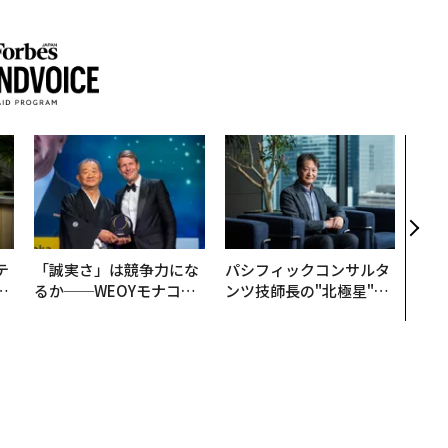
AI
なく
Spo
ow 
くり
テ
「誠実さ」は競争力にな
パシフィックコンサルタ
レ
るか──WEOYモナコで
ンツ技師長の"北極星"。
世
見た、くら寿司の経営哲
災害への無力感を乗り越
学
え見つけた、防災一筋20
年の答え