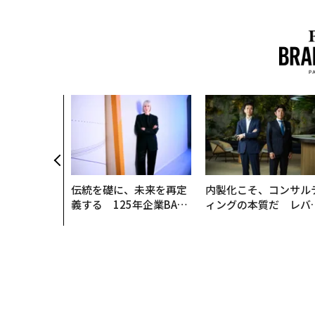
伝統を礎に、未来を再定
内製化こそ、コンサル
義する 125年企業BAT
ィングの本質だ レバ
が挑むスモークレスな未
ジーズが実践する、次
来
代ファームの全貌