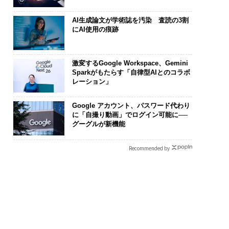
AI生成論文が学術誌を汚染 査読の3割
にAI使用の痕跡
激変するGoogle Workspace、Gemini
Sparkがもたらす「自律型AIとのコラボ
が変えるのは効率では
革新は下山で生まれる─
〜決断する人の
レーション」
顧客体験だ──Hub
─レクサスが新型TZとE
模組織が挑む「
t Japanが語る「Gr
Sに込めた「DISCOVE
装」“使う”企
Google アカウント、パスワード代わり
Better」な組織のつ
R」の哲学
く”企業へ【N
に「自撮り動画」でログイン可能に──
方
ビジネス×Pw
グーグルが新機能
Recommended by