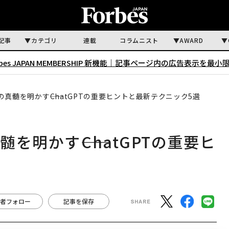
記事
カテゴリ
連載
コラムニスト
AWARD
rbes JAPAN MEMBERSHIP 新機能｜
記事ページ内の広告表示を最小
の真髄を明かす――ChatGPTの重要ヒントと最新テクニック5選
を明かす――ChatGPTの重要ヒ
者フォロー
記事を保存