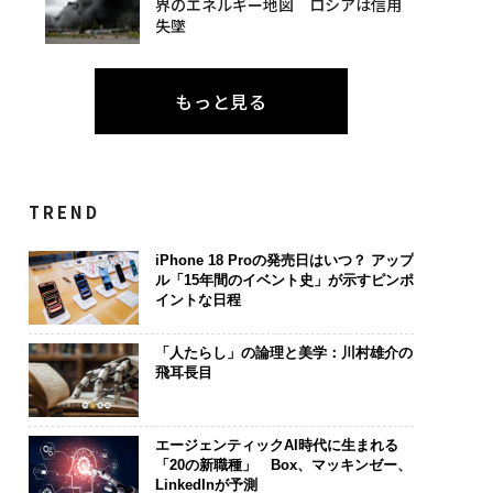
界のエネルギー地図 ロシアは信用
失墜
もっと見る
TREND
iPhone 18 Proの発売日はいつ？ アップ
ル「15年間のイベント史」が示すピンポ
イントな日程
「人たらし」の論理と美学：川村雄介の
飛耳長目
エージェンティックAI時代に生まれる
「20の新職種」 Box、マッキンゼー、
LinkedInが予測