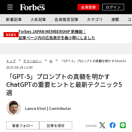
会員登録
ログイン
新着記事
人気記事
会員限定記事
カテゴリ
連載
コ
Forbes JAPAN MEMBERSHIP 新機能｜
NEWS
記事ページ内の広告表示を最小限にしました
トップ
テクノロジー
AI
「GPT‑5」プロンプトの真髄を明かす――ChatG
2025.08.18 12:00
「GPT‑5」プロンプトの真髄を明かす
――ChatGPTの重要ヒントと最新テクニック5
選
Lance Eliot | Contributor
著者フォロー
記事を保存