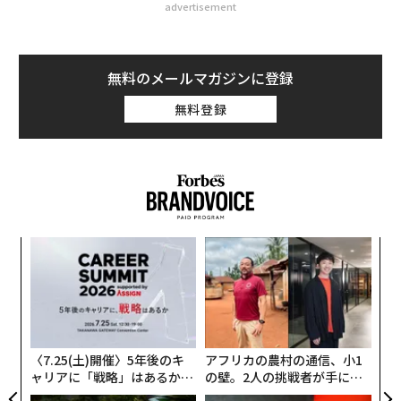
advertisement
無料のメールマガジンに登録
無料登録
るか
〜
、く
金
個
「
ェ
3
C
る
〈7.25(土)開催〉5年後のキ
アフリカの農村の通信、小1
ャリアに「戦略」はあるか。
の壁。2人の挑戦者が手にし
トップエグゼクティブのキャ
た「次なる武器」