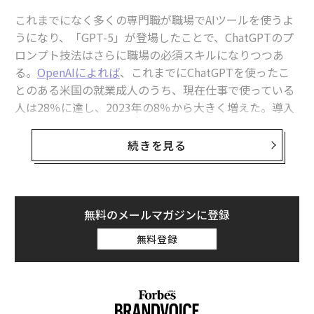
これまでになく多くの専門職が職場でAIツールを使うよ
うになり、「GPT-5」が登場したことで、ChatGPTのプ
ロンプト技法はさらに職場の必須スキルになりつつあ
る。
OpenAIによれば
、これまでにChatGPTを使ったこ
とのある米国の就業成人のうち、現在仕事で使っている
人は28％に達し、2023年の8％から大きく増えた。導入
が進むなか、効果的なAIプロンプトの作り方を理解して
いるプロフェッショナルは実質的な優位性を得ている。
続きを見る
効果は数字が示している。サイエンス誌に掲載されたMI
Tの研究によれば、ChatGPTを使うホワイトカラーの専
門職は、使わない人に比べてタスク完了が40％速く、成
無料のメールマガジンに登録
果の質も高いことが
示された
。そして、こうしたトップ
無料登録
層を際立たせているのは、単にプロンプトを書いて幸運
を願うことではなく、効果を最大化する高度なプロンプ
ト技法を用いている点だ。