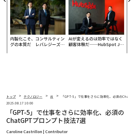
リアに触れる1日│CAREER S
UMMIT 2026
内製化こそ、コンサルティン
AIが変えるのは効率ではなく
グの本質だ レバレジーズが
顧客体験だ──HubSpot Ja
実践する、次世代ファームの
panが語る「Grow Better」
全貌
な組織のつくり方
トップ
テクノロジー
AI
「GPT-5」で仕事をさらに効率化、必須のChatG
2025.08.17 10:00
「GPT-5」で仕事をさらに効率化、必須の
ChatGPTプロンプト技法7選
Caroline Castrillon | Contributor