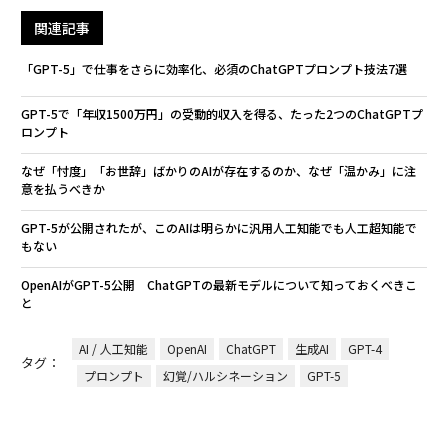
関連記事
「GPT-5」で仕事をさらに効率化、必須のChatGPTプロンプト技法7選
GPT-5で「年収1500万円」の受動的収入を得る、たった2つのChatGPTプ
ロンプト
なぜ「忖度」「お世辞」ばかりのAIが存在するのか、なぜ「温かみ」に注
意を払うべきか
GPT-5が公開されたが、このAIは明らかに汎用人工知能でも人工超知能で
もない
OpenAIがGPT-5公開 ChatGPTの最新モデルについて知っておくべきこ
と
AI / 人工知能
OpenAI
ChatGPT
生成AI
GPT-4
タグ：
プロンプト
幻覚/ハルシネーション
GPT-5