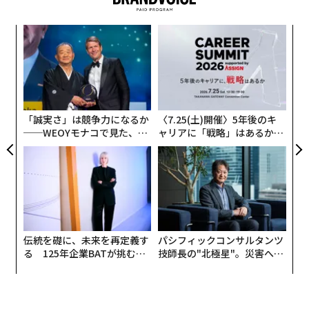
以下に、職場でChatGPTの力を引き出す7つの戦略を示
そう。
果を
A
EN
顧客
明
pa
〜
な
織
う
T
「誠実さ」は競争力になるか
〈7.25(土)開催〉5年後のキ
──WEOYモナコで見た、く
ャリアに「戦略」はあるか。
ら寿司の経営哲学
トップエグゼクティブのキャ
リアに触れる1日│CAREER S
UMMIT 2026
伝統を礎に、未来を再定義す
パシフィックコンサルタンツ
る 125年企業BATが挑むス
技師長の"北極星"。災害への
モークレスな未来
無力感を乗り越え見つけた、
防災一筋20年の答え