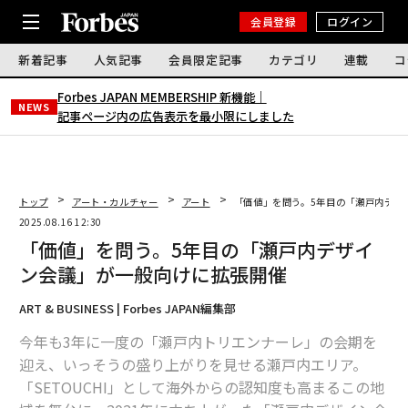
会員登録
ログイン
新着記事
人気記事
会員限定記事
カテゴリ
連載
コ
Forbes JAPAN MEMBERSHIP 新機能｜
NEWS
記事ページ内の広告表示を最小限にしました
トップ
アート・カルチャー
アート
「価値」を問う。5年目の「瀬戸内デザ
2025.08.16 12:30
「価値」を問う。5年目の「瀬戸内デザイ
ン会議」が一般向けに拡張開催
ART & BUSINESS | Forbes JAPAN編集部
今年も3年に一度の「瀬戸内トリエンナーレ」の会期を
迎え、いっそうの盛り上がりを見せる瀬戸内エリア。
「SETOUCHI」として海外からの認知度も高まるこの地