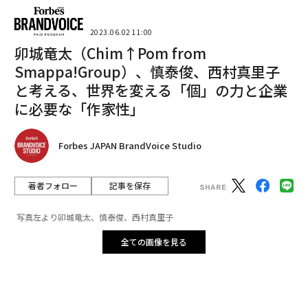
域で高付加価値化や新しい価値の創出が掲げられるが、
果たして「価値」とは何なのか。その壮大な問いに、経
2023.06.02 11:00
営者、デザイナー、建築家、編集者、アーティスト、投
卯城竜太（Chim↑Pom from
資家、研究者、料亭女将、僧侶らが多角的な視点で議論
Smappa!Group）、慎泰俊、西村真里子
を重ねる。
と考える、世界を変える「個」の力と企業
に必要な「作家性」
例えば、人類学者の山極壽一が「人類は何を間違えてき
たのか」と人類の根本を語ったのちに、テクノロジーの
第一線をいく千葉工業大学学長の伊藤穣一とパワーエッ
Forbes JAPAN BrandVoice Studio
クス代表の伊藤正裕が「イノベーション／未来を変える
価値」のディスカッションをする。
著者フォロー
記事を保存
「オーセンシティとイノベーション、グローバルとロー
写真左より卯城竜太、慎泰俊、西村真里子
カル、スタートアップと老舗企業……さまざまな対比に
全ての画像を見る
頭をグラグラさせながら、価値を炙り出していけたら」
と発起人の石川はいう。
「有楽町アートアーバニズムプログラム」、通称「YAU
（ヤウ）」を運営する三菱地所とForbes JAPANとのコ
瀬戸内エリアの文化活動を牽引する4財団の代表、大原
ラボーレーションによる新たなプロジェクト「Art & En