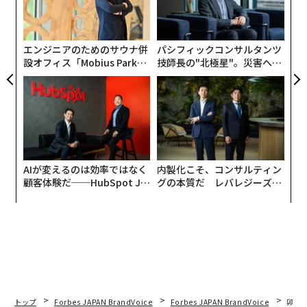
左右
T
日
エンジニアのためのサウナ併
パシフィックコンサルタンツ
設オフィス「Mobius Park」
技師長の"北極星"。災害への
がオープン──タマディック
無力感を乗り越え見つけた、
が健康経営を徹底する理由
防災一筋20年の答え
（c）瀬戸内デザイン会議
AIが変えるのは効率ではなく
内製化こそ、コンサルティン
顧客体験だ──HubSpot Ja
グの本質だ レバレジーズが
panが語る「Grow Better」
実践する、次世代ファームの
5年目となる2025年は、有識者による生きた議論を閉じ
な組織のつくり方
全貌
ることなく届けていこうと、定例の会議を一般向けに拡
張。8月24日、岡山市・能楽堂ホール tenjin9を会場に瀬
戸内デザイン・カンファレンス「SETOUCHI Design Co
nference 2025」を開催する。
テーマは「VALUE・価値の共振」。昨今、さまざまな領
トップ
Forbes JAPAN BrandVoice
Forbes JAPAN BrandVoice
卯城竜