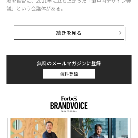
域を舞台に、2021年に立ち上がった「瀬戸内デザイン会
議」という会議体がある。
イシカワホールディングス代表取締役社長の石川康晴、
ツネイシホールディングス代表取締役社長の神原勝成、
続きを見る
デザイナーの原研哉の3人がファウンダーとなり、福武
財団理事長の福武英明、大原美術館代表理事の大原あか
ねといった瀬戸内のキーパーソンのほか、建築家の藤本
壮介、アトムの青井茂、Stapleの岡雄大など約30人がメ
無料のメールマガジンに登録
ンバーに名を連ねる。
無料登録
「ローカルを考えることはグローバルを考えることであ
り、地球を考えることでもある」という思想のもと、瀬
戸内を起点に、観光や地域開発、海の可能性といったテ
ーマを設定。毎年ゲストスピーカーも迎えたメンバー限
定の会議を行い、その内容を書籍にまとめて発信してき
パシ
目
た。
ラグ
の
ン
「