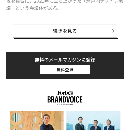
域を舞台に、2021年に立ち上がった「瀬戸内デザイン会
議」という会議体がある。
イシカワホールディングス代表取締役社長の石川康晴、
ツネイシホールディングス代表取締役社長の神原勝成、
続きを見る
デザイナーの原研哉の3人がファウンダーとなり、福武
財団理事長の福武英明、大原美術館代表理事の大原あか
ねといった瀬戸内のキーパーソンのほか、建築家の藤本
壮介、アトムの青井茂、Stapleの岡雄大など約30人がメ
無料のメールマガジンに登録
ンバーに名を連ねる。
無料登録
「ローカルを考えることはグローバルを考えることであ
り、地球を考えることでもある」という思想のもと、瀬
戸内を起点に、観光や地域開発、海の可能性といったテ
ーマを設定。毎年ゲストスピーカーも迎えたメンバー限
定の会議を行い、その内容を書籍にまとめて発信してき
パシ
「
た。
ラグ
─
ら
な