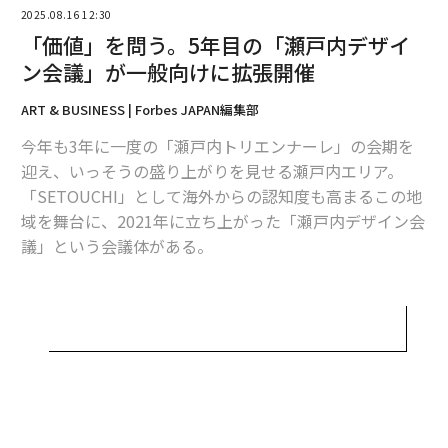
域で高付加価値化や新しい価値の創出が掲げられるが、
2025.08.16 12:30
果たして「価値」とは何なのか。その壮大な問いに、経
「価値」を問う。5年目の「瀬戸内デザイ
営者、デザイナー、建築家、編集者、アーティスト、投
ン会議」が一般向けに拡張開催
資家、研究者、料亭女将、僧侶らが多角的な視点で議論
ART & BUSINESS | Forbes JAPAN編集部
を重ねる。
今年も3年に一度の「瀬戸内トリエンナーレ」の会期を
例えば、人類学者の山極壽一が「人類は何を間違えてき
迎え、いっそうの盛り上がりを見せる瀬戸内エリア。
たのか」と人類の根本を語ったのちに、テクノロジーの
「SETOUCHI」として海外からの認知度も高まるこの地
第一線をいく千葉工業大学学長の伊藤穣一とパワーエッ
域を舞台に、2021年に立ち上がった「瀬戸内デザイン会
クス代表の伊藤正裕が「イノベーション／未来を変える
議」という会議体がある。
価値」のディスカッションをする。
イシカワホールディングス代表取締役社長の石川康晴、
「オーセンシティとイノベーション、グローバルとロー
ツネイシホールディングス代表取締役社長の神原勝成、
カル、スタートアップと老舗企業……さまざまな対比に
デザイナーの原研哉の3人がファウンダーとなり、福武
頭をグラグラさせながら、価値を炙り出していけたら」
財団理事長の福武英明、大原美術館代表理事の大原あか
と発起人の石川はいう。
ねといった瀬戸内のキーパーソンのほか、建築家の藤本
壮介、アトムの青井茂、Stapleの岡雄大など約30人がメ
瀬戸内エリアの文化活動を牽引する4財団の代表、大原
ンバーに名を連ねる。