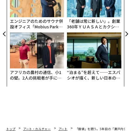
術
た
ア
エンジニアのためのサウナ併
「老舗は常に新しい」。創業
設オフィス「Mobius Park」
360年ＹＵＡＳＡとカクシン
がオープン──タマディック
CEO田尻望が語る、AIを超え
が健康経営を徹底する理由
る人の価値
（c）瀬戸内デザイン会議
アフリカの農村の通信、小1
“泊まる”を超えて──エスパ
の壁。2人の挑戦者が手にし
シオが描く、新しい日本のラ
た「次なる武器」
グジュアリー（前編）
5年目となる2025年は、有識者による生きた議論を閉じ
ることなく届けていこうと、定例の会議を一般向けに拡
張。8月24日、岡山市・能楽堂ホール tenjin9を会場に瀬
戸内デザイン・カンファレンス「SETOUCHI Design Co
nference 2025」を開催する。
テーマは「VALUE・価値の共振」。昨今、さまざまな領
トップ
アート・カルチャー
アート
「価値」を問う。5年目の「瀬戸内デザ