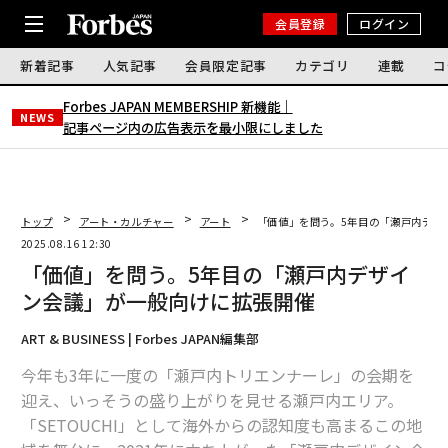
会員登録
ログイン
新着記事
人気記事
会員限定記事
カテゴリ
連載
コ
Forbes JAPAN MEMBERSHIP 新機能｜
NEWS
記事ページ内の広告表示を最小限にしました
トップ
アート・カルチャー
アート
「価値」を問う。5年目の「瀬戸内デザ
2025.08.16 12:30
「価値」を問う。5年目の「瀬戸内デザイ
ン会議」が一般向けに拡張開催
ART & BUSINESS | Forbes JAPAN編集部
今年も3年に一度の「瀬戸内トリエンナーレ」の会期を
迎え、いっそうの盛り上がりを見せる瀬戸内エリア。
「SETOUCHI」として海外からの認知度も高まるこの地