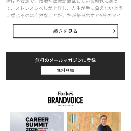
済は不安定で、政治や社会が混乱している時代にあっ
て、ストレスレベルが上昇し、人生が手に負えないよう
に感じるのは自然なことだ。だが毎日わずか5分のマイ
ンドフルネス（今この瞬間に集中する心の持ち方）で精
神的なリラックスと活力を同時に得ることができ、仕事
続きを見る
や暮らしに落ち着いて、かつ楽しく向き合えるようにな
る。
現在に意識を向ける
無料のメールマガジンに登録
マインドフルネスがストレスの軽減やウェルビーイン
無料登録
グ、仕事の生産性の向上、キャリアの成功に関連してい
ることは科学でますます証明されている。おそらくあな
たは、支払っていない請求書や未完成のプロジェクト、
締め切りのことでやきもきしている。上司との意見の相
違を思い返し、次に解雇されるのは自分ではないかと心
配しているかもしれない。
─レ
ア
込め
の
た
マインドフルネスは、あなたの心が本能的な心の働きに
年後
“