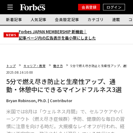
会員登録
ログイン
新着記事
人気記事
会員限定記事
カテゴリ
連載
コ
Forbes JAPAN MEMBERSHIP 新機能｜
NEWS
記事ページ内の広告表示を最小限にしました
トップ
キャリア・教育
働き方
5分で燃え尽き防止と生産性アップ、通勤・
2025.08.16 10:00
5分で燃え尽き防止と生産性アップ、通
勤・休憩中にできるマインドフルネス3選
Bryan Robinson, Ph.D. | Contributor
米国では8月は「ウェルネス月間」で、セルフケアやバ
ーンアウト（燃え尽き症候群）予防、健康的な毎日の習
慣に注意を向ける時だ。大規模なレイオフが行われ、経