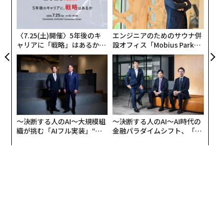
流されないよう訓練する。未来の心配（解雇されたらど
サイ
シ
グ
うしよう）や、過ぎ去ったことに関する後悔（会議で発
言しておけばよかった）に気持ちを向けるのではなく、
〈7.25(土)開催〉5年後のキ
エンジニアのためのサウナ併
現在に意識を向け、その瞬間を味わい、人生に感謝す
ャリアに「戦略」はあるか。
設オフィス「Mobius Park」
トップエグゼクティブのキャ
がオープン──タマディック
る。神経科学の点からみると、仕事の合間にたった5分
リアに触れる1日│CAREER S
が健康経営を徹底する理由
間マインドフルネスを取り入れるだけで自分の心の習慣
UMMIT 2026
的な働きに気づけるようになり、社会との関わりに関す
る脳の神経回路を活用して心をリセット・充電できる。
〜決断する人のAI〜大規模組
〜決断する人のAI〜AI時代の
織が挑む「AIフル実装」“使
金融パラダイムシフト、「超
う”企業から“動く”企業へ【N
個別化」の核心 【MUFG×ウ
TTドコモビジネス×PwC】
ェルスナビ×PwC】