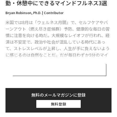
勤・休憩中にできるマインドフルネス3選
Bryan Robinson, Ph.D. | Contributor
最新号の購入はこちらから
米国では8月は「ウェルネス月間」で、セルフケアやバ
ーンアウト（燃え尽き症候群）予防、健康的な毎日の習
メンバーシップに登録する
慣に注意を向ける時だ。大規模なレイオフが行われ、経
済は不安定で、政治や社会が混乱している時代にあっ
て、ストレスレベルが上昇し、人生が手に負えないよう
に感じるのは自然なことだ。だが毎日わずか5分のマイ
ンドフルネス（今この瞬間に集中する心の持ち方）で精
関連記事
神的なリラックスと活力を同時に得ることができ、仕事
や暮らしに落ち着いて、かつ楽しく向き合えるようにな
「やりたいことリスト」は意外な負担に？ 「達成したことリスト」を作る
べき3つの理由
る。
「攻めの休息」が成功の鍵！ キャリアとチームを活性化させる「マイクロ
現在に意識を向ける
ブレイク」
無料のメールマガジンに登録
マインドフルネスがストレスの軽減やウェルビーイン
「あの時〜していたら」思考の人が陥りやすい3つの罠、抜け出すには？
無料登録
グ、仕事の生産性の向上、キャリアの成功に関連してい
自分を犠牲にしない「私」の始め方 優しすぎ・尽くしすぎに今日でさよな
ることは科学でますます証明されている。おそらくあな