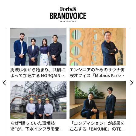
らを
たは、支払っていない請求書や未完成のプロジェクト、
締め切りのことでやきもきしている。上司との意見の相
ますます寝苦しくなる季節、5分以内に眠りにつくための8つの方法
違を思い返し、次に解雇されるのは自分ではないかと心
配しているかもしれない。
メンタルヘルス
ウェルネス/ウェルビーイング
模組
A
“使
顧客
マインドフルネス
解雇/解任
レイオフ
ヘルスケア
【N
pa
マインドフルネスは、あなたの心が本能的な心の働きに
タグ：
ストレス
働き方
幸せ/幸福
代の
革
C】
な
流されないよう訓練する。未来の心配（解雇されたらど
「超
ク
燃え尽き症候群/バーンアウト
×ウ
た「
うしよう）や、過ぎ去ったことに関する後悔（会議で発
フリーランス／フリーランサー
言しておけばよかった）に気持ちを向けるのではなく、
挑戦は個から始まり、共創に
エンジニアのためのサウナ併
現在に意識を向け、その瞬間を味わい、人生に感謝す
よって加速する NORQAIN JA
設オフィス「Mobius Park」
PAN 特別座談会
がオープン──タマディック
る。神経科学の点からみると、仕事の合間にたった5分
が健康経営を徹底する理由
advertisement
間マインドフルネスを取り入れるだけで自分の心の習慣
的な働きに気づけるようになり、社会との関わりに関す
る脳の神経回路を活用して心をリセット・充電できる。
自分を2車線の高速道路だとイメージするエクサ
なぜ“眠っていた環境技
「コンディション」が成果を
サイズ
術”が、下水インフラを変え
左右する――「BAKUNE」のTEN
たのか──産総研×月島JFE
TIALが支える「挑戦者の明