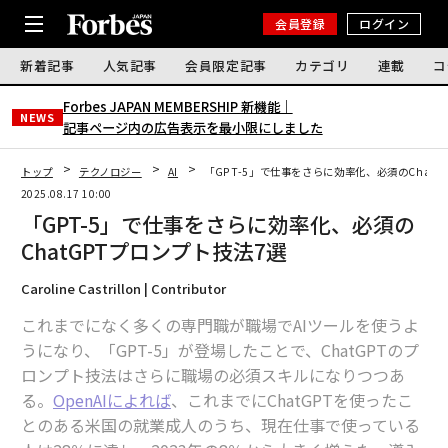
会員登録
ログイン
新着記事
人気記事
会員限定記事
カテゴリ
連載
コ
Forbes JAPAN MEMBERSHIP 新機能｜
NEWS
記事ページ内の広告表示を最小限にしました
トップ
テクノロジー
AI
「GPT-5」で仕事をさらに効率化、必須のChatG
2025.08.17 10:00
「GPT-5」で仕事をさらに効率化、必須の
ChatGPTプロンプト技法7選
Caroline Castrillon | Contributor
これまでになく多くの専門職が職場でAIツールを使うよ
うになり、「GPT-5」が登場したことで、ChatGPTのプ
ロンプト技法はさらに職場の必須スキルになりつつあ
る。
OpenAIによれば
、これまでにChatGPTを使ったこ
とのある米国の就業成人のうち、現在仕事で使っている