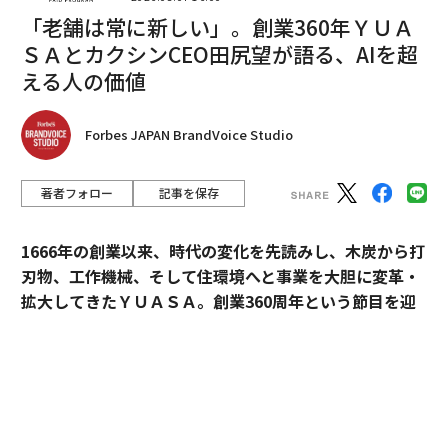
「老舗は常に新しい」。創業360年ＹＵＡ
ＳＡとカクシンCEO田尻望が語る、AIを超
翻訳＝酒匂寛
える人の価値
2026年9月号発売中
Forbes JAPAN BrandVoice Studio
最新号の購入はこちらから
著者フォロー
記事を保存
1666年の創業以来、時代の変化を先読みし、木炭から打
メンバーシップに登録する
刃物、工作機械、そして住環境へと事業を大胆に変革・
拡大してきたＹＵＡＳＡ。創業360周年という節目を迎
えた今、18代目社長の田村博之（現・会長）、新たにバ
トンを受け継いだ19代目社長の村山英明、「価値主義」
を掲げて企業変革に伴走するカクシンCEO・田尻望が、
関連記事
AIを超える「人の提供価値」と、持続的な成長を支える
GPT-5で「年収1500万円」の受動的収入を得る、たった2つのChatGPTプ
組織変革の本質に迫る。
ロンプト