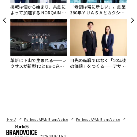
全
挑戦は個から始まり、共創に
「老舗は常に新しい」。創業
よって加速する NORQAIN JA
360年ＹＵＡＳＡとカクシン
PAN 特別座談会
CEO田尻望が語る、AIを超え
る人の価値
革新は下山で生まれる──レ
目先の転職ではなく「10年後
クサスが新型TZとESに込め
の価値」をつくる──アサイ
た「DISCOVER」の哲学
ンの長期伴走型支援とは
トップ
Forbes JAPAN BrandVoice
Forbes JAPAN BrandVoice
「老
2026.08.07 16:00