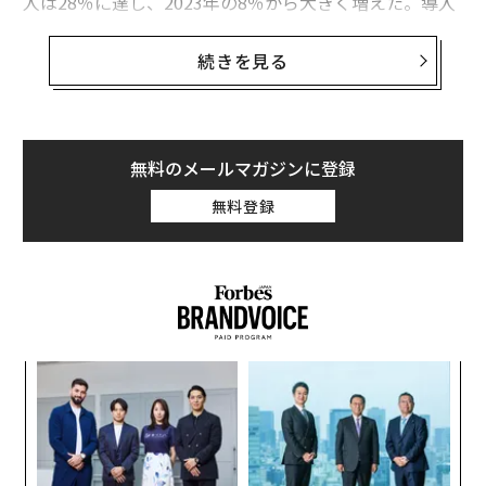
人は28％に達し、2023年の8％から大きく増えた。導入
が進むなか、効果的なAIプロンプトの作り方を理解して
いるプロフェッショナルは実質的な優位性を得ている。
続きを見る
効果は数字が示している。サイエンス誌に掲載されたMI
Tの研究によれば、ChatGPTを使うホワイトカラーの専
門職は、使わない人に比べてタスク完了が40％速く、成
無料のメールマガジンに登録
果の質も高いことが
示された
。そして、こうしたトップ
無料登録
層を際立たせているのは、単にプロンプトを書いて幸運
を願うことではなく、効果を最大化する高度なプロンプ
ト技法を用いている点だ。
以下に、職場でChatGPTの力を引き出す7つの戦略を示
そう。
義す
「
むス
─
ら
内
グ
実