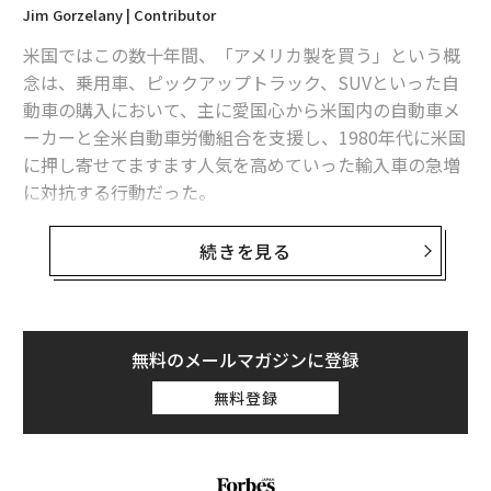
Jim Gorzelany | Contributor
米国ではこの数十年間、「アメリカ製を買う」という概
念は、乗用車、ピックアップトラック、SUVといった自
動車の購入において、主に愛国心から米国内の自動車メ
ーカーと全米自動車労働組合を支援し、1980年代に米国
に押し寄せてますます人気を高めていった輸入車の急増
に対抗する行動だった。
翻訳＝日下部博一
この概念は現在、米国に輸入される車両や部品に課せら
続きを見る
れることになった関税のために、重要な財務上の考慮す
べき事柄となっている。米国に直接輸入される車両に加
2026年9月号発売中
え、カナダやメキシコで組み立てられた米国ブランドの
自動車や、中国から調達される多数の部品、そして輸入
無料のメールマガジンに登録
される鉄鋼材にも高額な追加関税が課せられることにな
最新号の購入はこちらから
無料登録
ったからだ。
メンバーシップに登録する
一部の自動車メーカーでは、少なくとも当分の間は関税