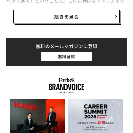
べきである」ということだ。この古典的なアメリカ車の
ファンは、まさにそれが理由で購入するのだ。
続きを見る
今回の試乗車（比較的小さな2.3リッター直列4気筒「エ
コブースト」エンジンに10速オートマチック・トランス
ミッションの組み合わせ）でさえ、長いこと忘れていた
「周囲にいる他の誰かではなく、自分のために造られた
無料のメールマガジンに登録
機械」という感覚を与えてくれる。エンジンに火を入れ
無料登録
た瞬間から、あなたがなぜステアリングを握っているの
かを間違いなくわかっているというように咆哮を上げ
る。もちろん、それは稼働している充電ステーションを
探すためではない。
果を
「
EN
3
明
C
エ
る
設オ
が