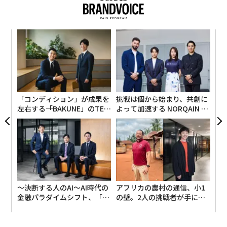
コストを吸収できる状況にあるとしているが、それ以外
のメーカーは関税の引き上げによる値上がり分の全部ま
たは一部を販売価格に転嫁したり、部品や車体の生産拠
義す
な
点を転移するなどして対応していくほかに選択の余地は
関連記事
むス
術
なくなる。関係筋によると、最終的に米国へ輸入される
た
“
自動車は5000ドル（約72万円）から1万ドル（約144万
本当のアメ車とは？ 最も「アメリカ製」度が高い車ランキング、トップ2
ア
オ
0の半数が「日本車」
円）、米国内で生産される自動車でも2000ドル（約29万
ジ
円）から3000ドル（約43万円）の値上げが予測されると
車内に「染み付いた悪臭・汚れ」を退治する、愛車の掃除テクニック
「コンディション」が成果を
挑戦は個から始まり、共創に
いう。
左右する――「BAKUNE」のTEN
よって加速する NORQAIN JA
トランプ関税で車の安全基準が後退するおそれ 米ルール「歩行者保護」
TIALが支える「挑戦者の明
PAN 特別座談会
が欠落
日」
米国人ドライバーの6割が「自動運転の車に乗るのは怖い」と回答
米フォーブスが選ぶ「日本のスポーツカー黄金期」を代表する5台
〜決断する人のAI〜AI時代の
アフリカの農村の通信、小1
フォード・モーター
フォード
アメリカ
自動車
金融パラダイムシフト、「超
の壁。2人の挑戦者が手にし
タグ：
レビュー
個別化」の核心 【MUFG×ウ
た「次なる武器」
ェルスナビ×PwC】