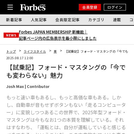
会員登録
ログイン
新着記事
人気記事
会員限定記事
カテゴリ
連載
コ
Forbes JAPAN MEMBERSHIP 新機能｜
NEWS
記事ページ内の広告表示を最小限にしました
トップ
ライフスタイル
車
【試乗記】フォード・マスタングの「今でも変
2025.08.17 12:00
【試乗記】フォード・マスタングの「今で
も変わらない」魅力
Josh Max | Contributor
もっと速い車もあるし、もっと高価な車もある。しか
し、自動車が音もせずボタンもない「走るコンピュータ
ー」に変貌しつつあるこの世界で、2025年型フォード・
マスタングは今もなお1つの本質を理解している。それ
はすなわち、「運転とは、自分が運転していると感じる