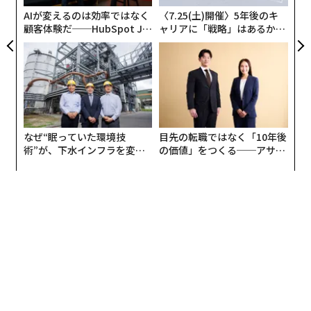
が
AIが変えるのは効率ではなく
〈7.25(土)開催〉5年後のキ
顧客体験だ──HubSpot Ja
ャリアに「戦略」はあるか。
panが語る「Grow Better」
トップエグゼクティブのキャ
な組織のつくり方
リアに触れる1日│CAREER S
UMMIT 2026
2.3L直列4気筒エンジンを搭載するフォード・マスタング・エコブースト・
ファストバック （Ford Motor Company）
なぜ“眠っていた環境技
目先の転職ではなく「10年後
術”が、下水インフラを変え
の価値」をつくる──アサイ
依然としてマニュアル・トランスミッションも用意され
たのか──産総研×月島JFE
ンの長期伴走型支援とは
ているが、このオートマの試乗車もとても良かった。ス
アクアソリューションの10年
ポーツモードに切り替えると活発で、パブルシフトは反
応が素早く、気分が高まってちょっとエンジンをレッド
ゾーンまで回してみたりしても完璧に楽しめた。試乗
中、外気温は38度を超えることもあったが、車内では音
楽を聴きながらエアコンを全開にしていれば、交通量が
少なかったこともあり、まったく気にならなかった。激
しい雨に見舞われても、楽しさが損なわれることは一切