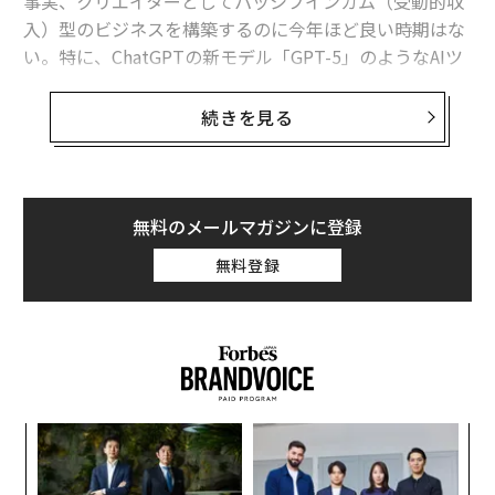
事実、クリエイターとしてパッシブインカム（受動的収
入）型のビジネスを構築するのに今年ほど良い時期はな
い。特に、ChatGPTの新モデル「GPT-5」のようなAIツ
ールが使える今ならなおさらだ。AIツールを正しく使用
することで、フリーランスのクリエイターは、大量のコ
続きを見る
ンテンツを制作しつつも、人間味、品質、独自性をその
創作過程で残すことができる。
Grand View Researchの
調査
によれば、世界のクリエイ
無料のメールマガジンに登録
ターエコノミーの市場規模は2033年までに約1兆3455億
無料登録
ドル（約197.8兆円）に達すると予測されている。
ナ併
目
k」
の
ック
ン
〜