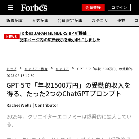
会員登録
ログイン
新着記事
人気記事
会員限定記事
カテゴリ
連載
コ
Forbes JAPAN MEMBERSHIP 新機能｜
NEWS
記事ページ内の広告表示を最小限にしました
トップ
キャリア・教育
キャリア
GPT-5で「年収1500万円」の受動的収
2025.08.13 12:30
GPT-5で「年収1500万円」の受動的収入を
得る、たった2つのChatGPTプロンプト
Rachel Wells | Contributor
2025年、クリエイターエコノミーは爆発的に拡大してい
る。