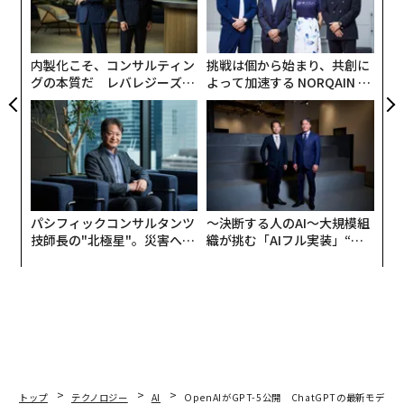
由
金
個
ェ
内製化こそ、コンサルティン
挑戦は個から始まり、共創に
グの本質だ レバレジーズが
よって加速する NORQAIN JA
実践する、次世代ファームの
PAN 特別座談会
全貌
パシフィックコンサルタンツ
〜決断する人のAI〜大規模組
技師長の"北極星"。災害への
織が挑む「AIフル実装」“使
無力感を乗り越え見つけた、
う”企業から“動く”企業へ【N
防災一筋20年の答え
TTドコモビジネス×PwC】
翻訳＝江津拓哉
トップ
テクノロジー
AI
OpenAIがGPT-5公開 ChatGPTの最新モデ