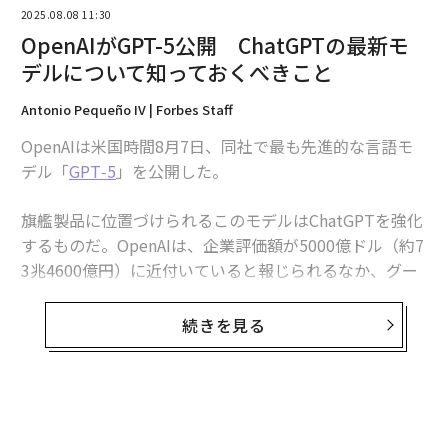
2025.08.08 11:30
OpenAIがGPT-5公開 ChatGPTの最新モ
2026年9月号発売中
デルについて知っておくべきこと
Antonio Pequeño IV | Forbes Staff
最新号の購入はこちらから
OpenAIは米国時間8月7日、同社で最も先進的な言語モ
デル「
GPT‑5
」を公開した。
メンバーシップに登録する
旗艦製品に位置づけられるこのモデルはChatGPTを強化
するものだ。OpenAIは、企業評価額が5000億ドル（約7
3兆4600億円）に近付いていると報じられるなか、グー
グルやAnthropicなどの競合他社への対抗を狙う。
関連記事
続きを見る
自宅にいながら「月15万円を稼ぐ」副業5選、実現までの6つのステップ
OpenAIはGPT‑5を「これまでで最も賢く、最速で、最も
有用なモデル」と称し、コーディング、数学、文章作
ChatGPTの「エージェントモード」は副業に活用できる？ 実際に試した結
成、健康関連の質問における改善を強調した。
果
学歴を問わず「年収1500万円」を実現、今すぐ始めるためのChatGPTプロ