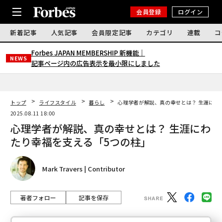
会員登録
ログイン
新着記事
人気記事
会員限定記事
カテゴリ
連載
コ
Forbes JAPAN MEMBERSHIP 新機能｜
NEWS
記事ページ内の広告表示を最小限にしました
トップ
ライフスタイル
暮らし
心理学者が解説、真の幸せとは？ 生涯にわ
2025.08.11 18:00
心理学者が解説、真の幸せとは？ 生涯にわ
たり幸福を支える「5つの柱」
Mark Travers | Contributor
著者フォロー
記事を保存