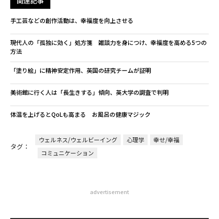
関連記事
手工芸などの創作活動は、幸福度を向上させる
現代人の「孤独に効く」処方箋 雑談力を身につけ、幸福度を高める5つの
方法
「塗り絵」に精神安定作用、英国の研究チームが証明
美術館に行く人は「長生きする」傾向、英大学の調査で判明
体温を上げるとQoLも高まる お風呂の健康マジック
ウェルネス/ウェルビーイング
心理学
幸せ/幸福
タグ：
コミュニケーション
advertisement