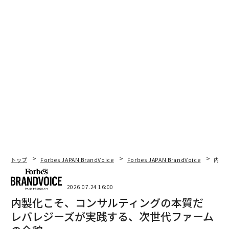
トップ
Forbes JAPAN BrandVoice
Forbes JAPAN BrandVoice
内製
2026.07.24 16:00
内製化こそ、コンサルティングの本質だ
レバレジーズが実践する、次世代ファーム