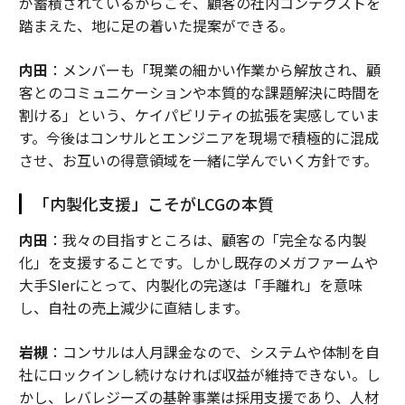
が蓄積されているからこそ、顧客の社内コンテクストを
踏まえた、地に足の着いた提案ができる。
内田
：メンバーも「現業の細かい作業から解放され、顧
客とのコミュニケーションや本質的な課題解決に時間を
割ける」という、ケイパビリティの拡張を実感していま
す。今後はコンサルとエンジニアを現場で積極的に混成
させ、お互いの得意領域を一緒に学んでいく方針です。
「内製化支援」こそがLCGの本質
内田
：我々の目指すところは、顧客の「完全なる内製
化」を支援することです。しかし既存のメガファームや
大手SIerにとって、内製化の完遂は「手離れ」を意味
し、自社の売上減少に直結します。
岩槻
：コンサルは人月課金なので、システムや体制を自
社にロックインし続けなければ収益が維持できない。し
かし、レバレジーズの基幹事業は採用支援であり、人材