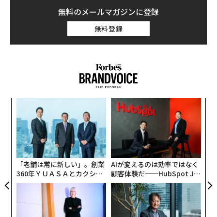
無料のメールマガジンに登録
無料登録
模組
“
“使
オ
【N
ジ
挑
C】
よっ
PA
「老舗は常に新しい」。創業
AIが変えるのは効率ではなく
360年ＹＵＡＳＡとカクシン
顧客体験だ──HubSpot Ja
CEO田尻望が語る、AIを超え
panが語る「Grow Better」
る人の価値
な組織のつくり方