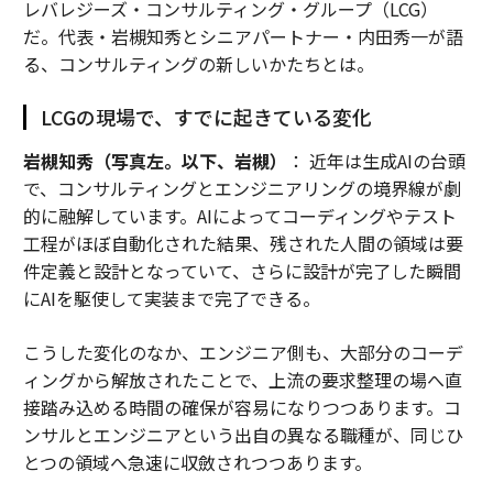
レバレジーズ・コンサルティング・グループ（LCG）
だ。代表・岩槻知秀とシニアパートナー・内田秀一が語
る、コンサルティングの新しいかたちとは。
LCGの現場で、すでに起きている変化
岩槻知秀（写真左。以下、岩槻）
： 近年は生成AIの台頭
で、コンサルティングとエンジニアリングの境界線が劇
的に融解しています。AIによってコーディングやテスト
工程がほぼ自動化された結果、残された人間の領域は要
件定義と設計となっていて、さらに設計が完了した瞬間
にAIを駆使して実装まで完了できる。
こうした変化のなか、エンジニア側も、大部分のコーデ
ィングから解放されたことで、上流の要求整理の場へ直
接踏み込める時間の確保が容易になりつつあります。コ
ンサルとエンジニアという出自の異なる職種が、同じひ
とつの領域へ急速に収斂されつつあります。