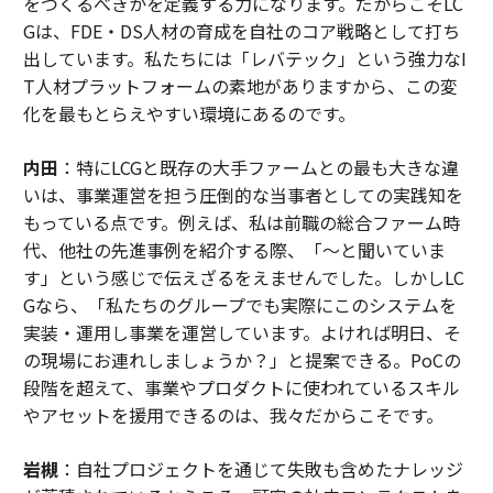
をつくるべきかを定義する力になります。だからこそLC
Gは、FDE・DS人材の育成を自社のコア戦略として打ち
出しています。私たちには「レバテック」という強力なI
T人材プラットフォームの素地がありますから、この変
化を最もとらえやすい環境にあるのです。
内田
：特にLCGと既存の大手ファームとの最も大きな違
いは、事業運営を担う圧倒的な当事者としての実践知を
もっている点です。例えば、私は前職の総合ファーム時
代、他社の先進事例を紹介する際、「〜と聞いていま
す」という感じで伝えざるをえませんでした。しかしLC
Gなら、「私たちのグループでも実際にこのシステムを
実装・運用し事業を運営しています。よければ明日、そ
の現場にお連れしましょうか？」と提案できる。PoCの
段階を超えて、事業やプロダクトに使われているスキル
やアセットを援用できるのは、我々だからこそです。
岩槻
：自社プロジェクトを通じて失敗も含めたナレッジ