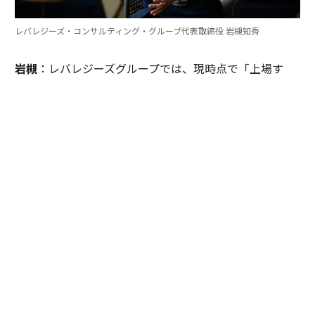
レバレジーズ・コンサルティング・グループ代表取締役 岩槻知秀
岩槻
：レバレジーズグループでは、現時点で「上場す
る」という選択肢を取っていません。それは、短期的な
企業価値評価のために会社を切り売りするようなまねを
せず、売り逃げが許されない立場に自らを置くというこ
とです。私が「マインドの良い人しか取らない」と言う
のは、そうした長期雇用を前提として、真に信頼できる
誠実なプロフェッショナルとともに、地に足の着いた組
織をつくっていきたいという思いがあるからなんです。
今のコンサル業界を見ると、日本の大企業は外資系ファ
ームに委託をして、相当額のフィーを本国にブランド料
として送金した結果、巨額の「デジタル赤字」が発生し
ています。さらに2050年には現役世代1.4人で1人の高齢
者を支える時代が到来し、現役世代の負担率は8割近く
に達するという試算もある。私たちの世代が今、この国