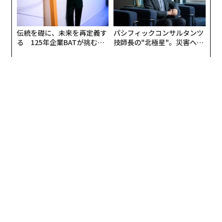
伝統を礎に、未来を再定義す
パシフィックコンサルタンツ
る 125年企業BATが挑むス
技師長の"北極星"。災害への
モークレスな未来
無力感を乗り越え見つけた、
防災一筋20年の答え